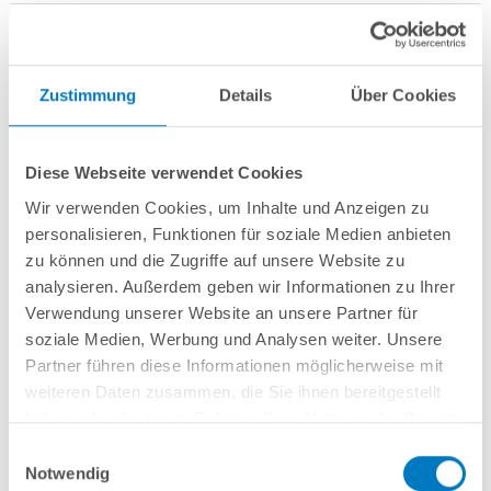
Zustimmung
Details
Über Cookies
Rundbecken
POOL
SANA
HQ
-
Made
in
Germany
- bestehend aus
1 mm
starker Aluminium-Wand
in silbergrau/Weißaluminium + sehr passgenauer,
Diese Webseite verwendet Cookies
blauer PVC-Poolfolie 0,8 mm mit
Einhängebiese
+
Kombi-Spezialhandlauf
aus hochwertigem und stabilem Aluminium
sowie Bodenschienen aus
Wir verwenden Cookies, um Inhalte und Anzeigen zu
Kunststoff.
personalisieren, Funktionen für soziale Medien anbieten
zu können und die Zugriffe auf unsere Website zu
Als
PLUS-Set
inkl.:
analysieren. Außerdem geben wir Informationen zu Ihrer
Unterlegvlies 300 g/m²
Verwendung unserer Website an unsere Partner für
Einbauskimmer und Einlaufdüse
soziale Medien, Werbung und Analysen weiter. Unsere
Sandfilteranlage
POOL
SANA
Pro Next 400 /
SPECK
PlusPump 7
(
Made
Partner führen diese Informationen möglicherweise mit
in
Germany
) inkl. Filtersand
weiteren Daten zusammen, die Sie ihnen bereitgestellt
Erdbeständiges PVC-Verrohrungsset PROFI 50 mm
3-stufige Einhänge-Poolleiter PURE, eng ausladend
haben oder die sie im Rahmen Ihrer Nutzung der Dienste
6-teiliges Reinigungsset PLUS
gesammelt haben.
Einwilligungsauswahl
5-teiliges Wasserpflegeset PLUS
Notwendig