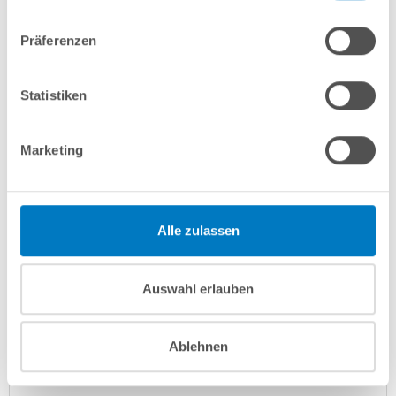
In den Warenkorb
Präferenzen
Merken
Vergleichen
Statistiken
Fragen? Wir helfen Ihnen gerne weiter:
Marketing
info(at)poolsana.de
Anfrageformular
Alle zulassen
Produktbeschreibung
Auswahl erlauben
Herstellerangaben
Ablehnen
Anleitungen/Datenblätter