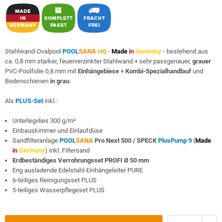
Stahlwand-Ovalpool
POOL
SANA
HQ
-
Made
in
Germany
- bestehend aus
ca. 0,8 mm starker, feuerverzinkter Stahlwand + sehr passgenauer,
grauer
PVC-Poolfolie 0,8 mm mit
Einhängebiese
+
Kombi-Spezialhandlauf
und
Bodenschienen
in grau
.
Als
PLUS-Set
inkl.:
Unterlegvlies 300 g/m²
Einbauskimmer und Einlaufdüse
Sandfilteranlage
POOL
SANA
Pro Next 500 /
SPECK
PlusPump 9
(
Made
in
Germany
) inkl. Filtersand
Erdbeständiges Verrohrungsset PROFI Ø 50 mm
Eng ausladende Edelstahl-Einhängeleiter PURE
6-teiliges Reinigungsset PLUS
5-teiliges Wasserpflegeset PLUS