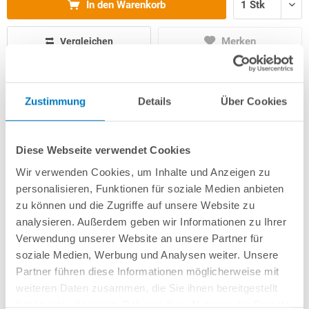
In den Warenkorb
Merken
Vergleichen
Fragen? Wir helfen Ihnen gerne weiter:
Zustimmung
Details
Über Cookies
info(at)poolsana.de
Anfrageformular
Diese Webseite verwendet Cookies
Wir verwenden Cookies, um Inhalte und Anzeigen zu
Produktbeschreibung
personalisieren, Funktionen für soziale Medien anbieten
zu können und die Zugriffe auf unsere Website zu
analysieren. Außerdem geben wir Informationen zu Ihrer
Herstellerangaben
Verwendung unserer Website an unsere Partner für
soziale Medien, Werbung und Analysen weiter. Unsere
Anleitungen/Datenblätter
Partner führen diese Informationen möglicherweise mit
weiteren Daten zusammen, die Sie ihnen bereitgestellt
haben oder die sie im Rahmen Ihrer Nutzung der Dienste