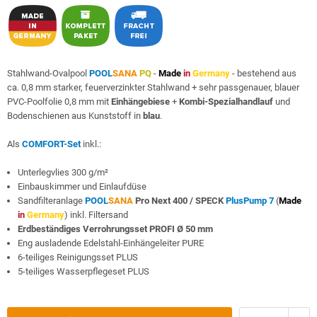
Stahlwand-Ovalpool
POOL
SANA
PQ
-
Made
in
Germany
- bestehend aus
ca. 0,8 mm starker, feuerverzinkter Stahlwand + sehr passgenauer, blauer
PVC-Poolfolie 0,8 mm mit
Einhängebiese
+
Kombi-Spezialhandlauf
und
Bodenschienen aus Kunststoff in
blau
.
Als
COMFORT-Set
inkl.:
Unterlegvlies 300 g/m²
Einbauskimmer und Einlaufdüse
Sandfilteranlage
POOL
SANA
Pro Next 400 /
SPECK
PlusPump 7
(
Made
in
Germany
) inkl. Filtersand
Erdbeständiges Verrohrungsset PROFI Ø 50 mm
Eng ausladende Edelstahl-Einhängeleiter PURE
6-teiliges Reinigungsset PLUS
5-teiliges Wasserpflegeset PLUS