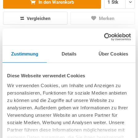
In den Warenkorb
Merken
Vergleichen
Fragen? Wir helfen Ihnen gerne weiter:
info(at)poolsana.de
Anfrageformular
Zustimmung
Details
Über Cookies
Diese Webseite verwendet Cookies
Produktbeschreibung
Wir verwenden Cookies, um Inhalte und Anzeigen zu
personalisieren, Funktionen für soziale Medien anbieten
Herstellerangaben
zu können und die Zugriffe auf unsere Website zu
analysieren. Außerdem geben wir Informationen zu Ihrer
Verwendung unserer Website an unsere Partner für
Anleitungen/Datenblätter
soziale Medien, Werbung und Analysen weiter. Unsere
Partner führen diese Informationen möglicherweise mit
weiteren Daten zusammen, die Sie ihnen bereitgestellt