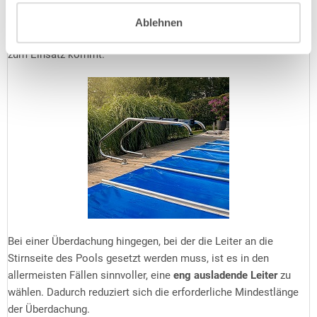
Befestigungspunkte sich weiter weg vom Beckenrand befinden.
Optional erhältliche Kippgelenke sorgen dafür, dass die Leiter
Ablehnen
um 90° nach oben gekippt werden kann, wenn die Abdeckung
zum Einsatz kommt.
Bei einer Überdachung hingegen, bei der die Leiter an die
Stirnseite des Pools gesetzt werden muss, ist es in den
allermeisten Fällen sinnvoller, eine
eng ausladende Leiter
zu
wählen. Dadurch reduziert sich die erforderliche Mindestlänge
der Überdachung.