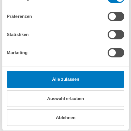
Präferenzen
In den Warenkorb
Merken
Vergleichen
Statistiken
Marketing
Fragen? Wir helfen Ihnen gerne weiter:
info(at)poolsana.de
Anfrageformular
Alle zulassen
Produktbeschreibung
Auswahl erlauben
Herstellerangaben
Ablehnen
Anleitungen/Datenblätter