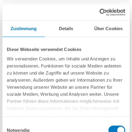
Zustimmung
Details
Über Cookies
Stahlwand-Achtformbecken
POOL
SANA
HQ
-
Made
in
Germany
-
bestehend aus 0,7 mm starker, feuerverzinkter Stahlwand +
Stahlstützkonstruktion mit 2 Sitzborden + sehr passgenauer, blauer PVC-
Diese Webseite verwendet Cookies
Poolfolie 0,8 mm mit
Einhängebiese
+
Kombi-Spezialhandlauf aus
hochwertigem und stabilem Aluminium
sowie Bodenschienen aus
Wir verwenden Cookies, um Inhalte und Anzeigen zu
Kunststoff.
personalisieren, Funktionen für soziale Medien anbieten
zu können und die Zugriffe auf unsere Website zu
Als
PLUS-Set
inkl.:
analysieren. Außerdem geben wir Informationen zu Ihrer
Verwendung unserer Website an unsere Partner für
Unterlegvlies 300 g/m²
Einbauskimmer und 2 Einlaufdüsen
soziale Medien, Werbung und Analysen weiter. Unsere
Sandfilteranlage
POOL
SANA
Pro Next 400 /
SPECK
PlusPump 7
(
Made
Partner führen diese Informationen möglicherweise mit
in
Germany
) inkl. Filtersand
weiteren Daten zusammen, die Sie ihnen bereitgestellt
Schlauchset PROFI Ø 38 mm
haben oder die sie im Rahmen Ihrer Nutzung der Dienste
Edelstahl-Hochbeckenleiter Comfort; einseitig kürzbar
gesammelt haben.
6-teiliges Reinigungsset PLUS
Einwilligungsauswahl
5-teiliges Wasserpflegeset PLUS
Notwendig