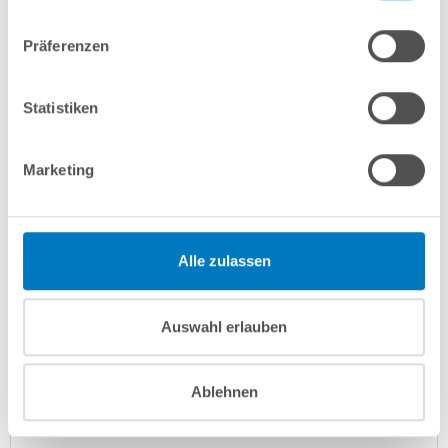
In den Warenkorb
Präferenzen
Merken
Vergleichen
Statistiken
Fragen? Wir helfen Ihnen gerne weiter:
Marketing
info(at)poolsana.de
Anfrageformular
Alle zulassen
Produktbeschreibung
Auswahl erlauben
Herstellerangaben
Ablehnen
Anleitungen/Datenblätter