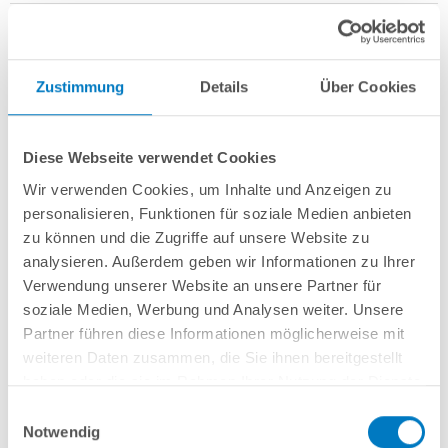
Zustimmung
Details
Über Cookies
Stahlwand-Achtformbecken
POOL
SANA
HQ
-
Made
in
Germany
-
bestehend aus 0,7 mm starker, feuerverzinkter Stahlwand +
Diese Webseite verwendet Cookies
Stahlstützkonstruktion mit 2 Sitzborden + sehr passgenauer, grauer PVC-
Poolfolie 0,8 mm mit
Einhängebiese
+
Kombi-Spezialhandlauf
und
Wir verwenden Cookies, um Inhalte und Anzeigen zu
Bodenschienen aus Kunststoff in
grau
.
personalisieren, Funktionen für soziale Medien anbieten
zu können und die Zugriffe auf unsere Website zu
Als
PLUS-Set
inkl.:
analysieren. Außerdem geben wir Informationen zu Ihrer
Unterlegvlies 300 g/m²
Verwendung unserer Website an unsere Partner für
Einbauskimmer und 2 Einlaufdüsen
soziale Medien, Werbung und Analysen weiter. Unsere
Sandfilteranlage
POOL
SANA
Pro Next 400 /
SPECK
PlusPump 7
(
Made
Partner führen diese Informationen möglicherweise mit
in
Germany
) inkl. Filtersand
weiteren Daten zusammen, die Sie ihnen bereitgestellt
Erdbeständiges PVC-Verrohrungsset PROFI 50 mm
3-stufige Einhänge-Poolleiter PURE, eng ausladend
haben oder die sie im Rahmen Ihrer Nutzung der Dienste
6-teiliges Reinigungsset PLUS
gesammelt haben.
Einwilligungsauswahl
5-teiliges Wasserpflegeset PLUS
Notwendig