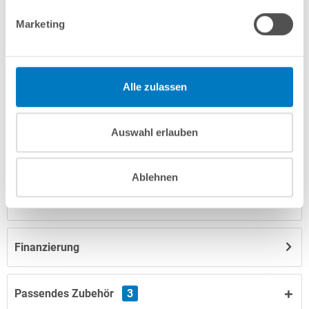
info(at)poolsana.de
Anfrageformular
Marketing
Produktbeschreibung
Alle zulassen
Anleitungen/Datenblätter
Auswahl erlauben
Herstellerangaben
Ablehnen
Nützliches/Tipps
Finanzierung
Passendes Zubehör
3