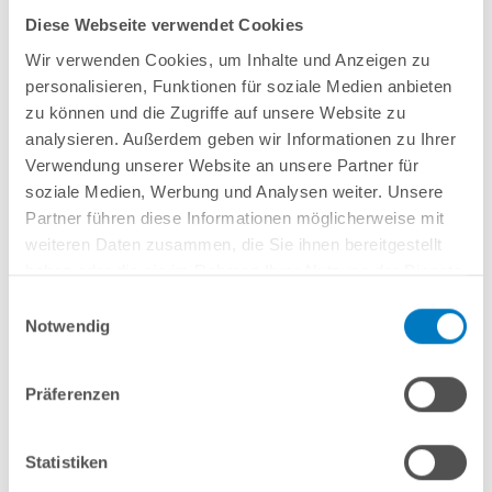
Qualitäts-Sandfilteranlage von
SPECK
(
Made
in
Germany
) bestehend aus:
Diese Webseite verwendet Cookies
Druckbeständigem Polypropylen-Filterbehälter Ø 400 mm
Wir verwenden Cookies, um Inhalte und Anzeigen zu
7-Wege-Rückspülventil mit Druckmanometer
Original selbstansaugender
SPECK-Pumpe PlusPump 5
mit Vorfilter; inkl.
personalisieren, Funktionen für soziale Medien anbieten
montiertem Anschlusskabel mit Netzstecker;
TÜV- und GS-geprüft
;
zu können und die Zugriffe auf unsere Website zu
Filterleistung: 5 m³/h bei 350 Watt / 230 V (empfohlen für Becken bis ca.
analysieren. Außerdem geben wir Informationen zu Ihrer
25 m³)
Verwendung unserer Website an unsere Partner für
Stabiler und platzsparender Grundplatte
soziale Medien, Werbung und Analysen weiter. Unsere
Partner führen diese Informationen möglicherweise mit
weiteren Daten zusammen, die Sie ihnen bereitgestellt
haben oder die sie im Rahmen Ihrer Nutzung der Dienste
gesammelt haben.
Einwilligungsauswahl
In den Warenkorb
Notwendig
Merken
Vergleichen
Präferenzen
Fragen? Wir helfen Ihnen gerne weiter:
Statistiken