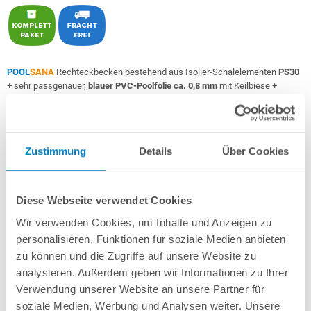
POOL
SANA
Rechteckbecken bestehend aus Isolier-Schalelementen
PS30
+ sehr passgenauer,
blauer PVC-Poolfolie ca. 0,8 mm
mit Keilbiese +
Aluminium-Einhängeprofile
.
Als
PERFECT-Set
inkl.:
Zustimmung
Details
Über Cookies
POOL
SANA
UV-C Entkeimungsgerät 75 W
: Reduziert den
Wasserpflegebedarf deutlich!
Unverrottbares Schutzvlies + Sprühkleber
Breitmaul-Einbauskimmer und 2 Einlaufdüsen mitsamt
Diese Webseite verwendet Cookies
Mauerdurchführungen
Wir verwenden Cookies, um Inhalte und Anzeigen zu
Sandfilteranlage
POOL
SANA
PREMIUM 500 /
SPECK
PP 11
(Pumpe
personalisieren, Funktionen für soziale Medien anbieten
Made
in
Germany
) inkl. Filtersand
Erdbeständiges Verrohrungsset PROFI Ø 50 mm
+ Entleerungspaket
zu können und die Zugriffe auf unsere Website zu
4-stufige Comfort-Unterbautreppe gerade 118 x 118 cm
analysieren. Außerdem geben wir Informationen zu Ihrer
7-teiliges Reinigungsset PROFI
Verwendung unserer Website an unsere Partner für
7-teiliges Wasserpflegeset PROFI
soziale Medien, Werbung und Analysen weiter. Unsere
1er-Set Pool-Scheinwerfer PS PROFI mit LED-Birne RGB 30 W und