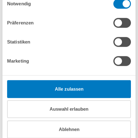
Notwendig
Merken
Vergleichen
Präferenzen
Fragen? Wir helfen Ihnen gerne weiter:
info(at)poolsana.de
Anfrageformular
Statistiken
Marketing
Produktbeschreibung
Anleitungen/Datenblätter
Alle zulassen
Hinweise zum Versand / zur Lagerung
Auswahl erlauben
Nützliches/Tipps
Ablehnen