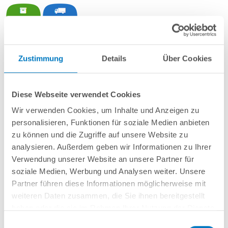
POOL
SANA
Rechteckbecken bestehend aus Isolier-Schalelementen
PS30
Zustimmung
Details
Über Cookies
+ sehr passgenauer,
blauer PVC-Poolfolie ca. 0,8 mm
mit Keilbiese +
Aluminium-Einhängeprofile
.Als
PLUS-Set
inkl.:
Unverrottbares Schutzvlies + Sprühkleber
Diese Webseite verwendet Cookies
Breitmaul-Einbauskimmer und 2 Einlaufdüsen mitsamt
Wir verwenden Cookies, um Inhalte und Anzeigen zu
Mauerdurchführungen
personalisieren, Funktionen für soziale Medien anbieten
Sandfilteranlage
POOL
SANA
Pro Next 500 /
SPECK
PlusPump 9
(
Made
in
Germany
) inkl. Filtersand
zu können und die Zugriffe auf unsere Website zu
Erdbeständiges Verrohrungsset PROFI Ø 50 mm
analysieren. Außerdem geben wir Informationen zu Ihrer
4-stufige Comfort-Unterbautreppe Eck 118 x 118 cm
Verwendung unserer Website an unsere Partner für
6-teiliges Reinigungsset PLUS
soziale Medien, Werbung und Analysen weiter. Unsere
5-teiliges Wasserpflegeset PLUS
Partner führen diese Informationen möglicherweise mit
weiteren Daten zusammen, die Sie ihnen bereitgestellt
haben oder die sie im Rahmen Ihrer Nutzung der Dienste
In den Warenkorb
gesammelt haben.
Einwilligungsauswahl