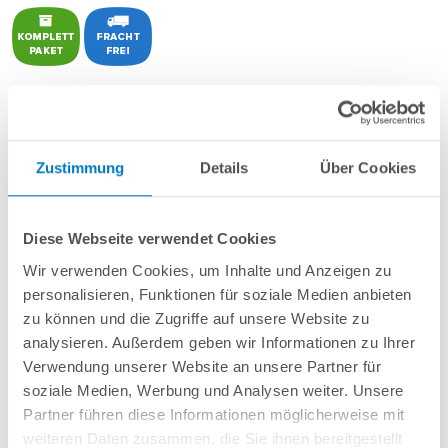
POOL
SANA
Rechteckbecken bestehend aus Isolier-Schalelementen
PS30
+ sehr passgenauer,
grauer PVC-Poolfolie ca. 0,8 mm
mit Keilbiese +
Aluminium-Einhängeprofile
.
Zustimmung
Details
Über Cookies
Als
PLUS-Set
inkl.:
Unverrottbares Schutzvlies + Sprühkleber
Diese Webseite verwendet Cookies
Breitmaul-Einbauskimmer und 2 Einlaufdüsen mitsamt
Mauerdurchführungen
Wir verwenden Cookies, um Inhalte und Anzeigen zu
Sandfilteranlage
POOL
SANA
Pro Next 400 /
SPECK
PlusPump 9
(
Made
personalisieren, Funktionen für soziale Medien anbieten
in
Germany
) inkl. Filtersand
zu können und die Zugriffe auf unsere Website zu
Erdbeständiges Verrohrungsset PROFI Ø 50 mm
analysieren. Außerdem geben wir Informationen zu Ihrer
4-stufige Comfort-Unterbautreppe Eck 118 x 118 cm
6-teiliges Reinigungsset PLUS
Verwendung unserer Website an unsere Partner für
5-teiliges Wasserpflegeset PLUS
soziale Medien, Werbung und Analysen weiter. Unsere
Partner führen diese Informationen möglicherweise mit
weiteren Daten zusammen, die Sie ihnen bereitgestellt