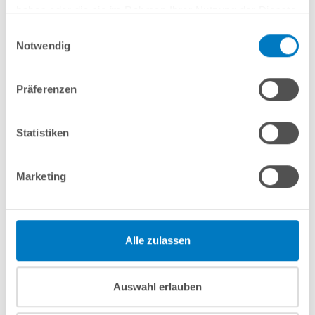
In den Warenkorb
haben oder die sie im Rahmen Ihrer Nutzung der Dienste
gesammelt haben.
Einwilligungsauswahl
Merken
Vergleichen
Notwendig
Präferenzen
Fragen? Wir helfen Ihnen gerne weiter:
info(at)poolsana.de
Anfrageformular
Statistiken
Marketing
Produktbeschreibung
Herstellerangaben
Alle zulassen
Anleitungen/Datenblätter
Auswahl erlauben