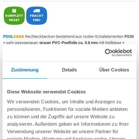
POOL
SANA
Rechteckbecken bestehend aus Isolier-Schalelementen
PS30
+ sehr passgenauer,
grauer PVC-Poolfolie ca. 0,8 mm
mit Keilbiese +
Aluminium-Einhängeprofile
.
Als
PERFECT-Set "High Level"
inkl.:
Zustimmung
Details
Über Cookies
POOL
SANA
UV-C Entkeimungsgerät 75 W
: Reduziert den
Wasserpflegebedarf deutlich!
Unverrottbares Schutzvlies + Sprühkleber
Diese Webseite verwendet Cookies
Breitmaul-Einbauskimmer Slim für einen extra hohen Wasserstand
+
Bodenablauf
+ 2 Einlaufdüsen mitsamt Mauerdurchführungen
Wir verwenden Cookies, um Inhalte und Anzeigen zu
Sandfilteranlage
POOL
SANA
PREMIUM 500 /
SPECK
PP 9
(Pumpe
Made
personalisieren, Funktionen für soziale Medien anbieten
in
Germany
) inkl. Filtersand
zu können und die Zugriffe auf unsere Website zu
Erdbeständiges Verrohrungsset PROFI Ø 50 mm
+ Entleerungspaket
4-stufige Comfort-Unterbautreppe gerade 118 x 118 cm
analysieren. Außerdem geben wir Informationen zu Ihrer
7-teiliges Reinigungsset PROFI
Verwendung unserer Website an unsere Partner für
7-teiliges Wasserpflegeset PROFI
soziale Medien, Werbung und Analysen weiter. Unsere