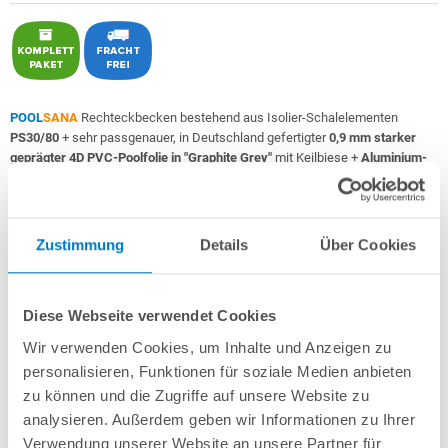
POOL
SANA
Rechteckbecken bestehend aus Isolier-Schalelementen
PS30/80
+ sehr passgenauer, in Deutschland gefertigter
0,9 mm starker
geprägter 4D PVC-Poolfolie in "Graphite Grey"
mit Keilbiese +
Aluminium-
Einhängeprofile
.
Als
PERFECT-Set "High Level"
inkl.:
Zustimmung
Details
Über Cookies
POOL
SANA
UV-C Entkeimungsgerät 75 W
: Reduziert den
Wasserpflegebedarf deutlich!
Unverrottbares Schutzvlies + Sprühkleber
Diese Webseite verwendet Cookies
Breitmaul-Einbauskimmer Slim für einen extra hohen Wasserstand
+
Bodenablauf
+ 2 Einlaufdüsen mitsamt Mauerdurchführungen
Wir verwenden Cookies, um Inhalte und Anzeigen zu
Sandfilteranlage
POOL
SANA
PREMIUM 500 /
SPECK
PP 11
(Pumpe
personalisieren, Funktionen für soziale Medien anbieten
Made
in
Germany
) inkl. Filtersand
zu können und die Zugriffe auf unsere Website zu
Erdbeständiges Verrohrungsset PROFI Ø 50 mm
+ Entleerungspaket
5-stufige, 60 cm breite Einstiegstreppe in weiß für die Befestigung am
analysieren. Außerdem geben wir Informationen zu Ihrer
Poolrand
Verwendung unserer Website an unsere Partner für