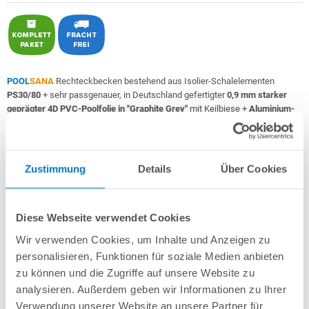
POOL
SANA
Rechteckbecken bestehend aus Isolier-Schalelementen
PS30/80
+ sehr passgenauer, in Deutschland gefertigter
0,9 mm starker
geprägter 4D PVC-Poolfolie in "Graphite Grey"
mit Keilbiese +
Aluminium-
Einhängeprofile
.
Als
PERFECT-Set "High Level"
inkl.:
Zustimmung
Details
Über Cookies
POOL
SANA
UV-C Entkeimungsgerät 75 W
: Reduziert den
Wasserpflegebedarf deutlich!
Unverrottbares Schutzvlies + Sprühkleber
Diese Webseite verwendet Cookies
Breitmaul-Einbauskimmer Slim für einen extra hohen Wasserstand
+
Bodenablauf
+ 2 Einlaufdüsen mitsamt Mauerdurchführungen
Wir verwenden Cookies, um Inhalte und Anzeigen zu
Sandfilteranlage
POOL
SANA
PREMIUM 400 /
SPECK
PP 7
(Pumpe
Made
personalisieren, Funktionen für soziale Medien anbieten
in
Germany
) inkl. Filtersand
zu können und die Zugriffe auf unsere Website zu
Erdbeständiges Verrohrungsset PROFI Ø 50 mm
+ Entleerungspaket
strong>5-stufige, 60 cm breite Einstiegstreppe in weiß für die
analysieren. Außerdem geben wir Informationen zu Ihrer
Befestigung am Poolrand
Verwendung unserer Website an unsere Partner für