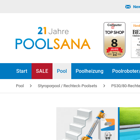
New
Start
SALE
Pool
Poolheizung
Poolroboter
Pool
Styroporpool / Rechteck-Poolsets
PS30/80-Rechtec