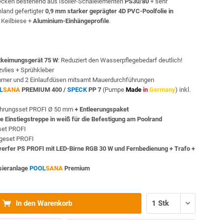
cken bestehend aus Isolier-Schalelementen
PS30/80
+ sehr
land gefertigter
0,9 mm starker geprägter 4D PVC-Poolfolie in
 Keilbiese +
Aluminium-Einhängeprofile
.
keimungsgerät 75 W
: Reduziert den Wasserpflegebedarf deutlich!
vlies + Sprühkleber
mmer und 2 Einlaufdüsen mitsamt Mauerdurchführungen
L
SANA
PREMIUM 400 /
SPECK
PP 7
(Pumpe
Made
in
Germany
) inkl.
ohrungsset PROFI Ø 50 mm
+ Entleerungspaket
te Einstiegstreppe in weiß für die Befestigung am Poolrand
sset PROFI
egeset PROFI
werfer PS PROFI mit LED-Birne RGB 30 W und Fernbedienung + Trafo +
sieranlage
POOL
SANA
Premium
In den Warenkorb