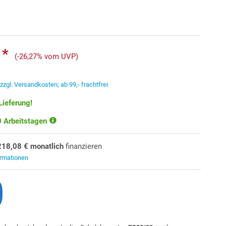
 *
(-26,27% vom UVP)
.
zzgl. Versandkosten; ab 99,- frachtfrei
Lieferung!
10 Arbeitstagen
218,08 € monatlich
finanzieren
ormationen