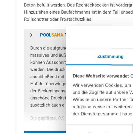
Beton befüllt werden. Das Rechteckbecken ist vordergr
Hinzuziehen eines Baufachmanns ist in dem Fall unbedi
Rollschotter oder Frostschutzkies.
POOL
SANA
Rechteckpool
Durch die aufgrund des geringen Gewichts einfach 
massives und äußerst langlebiges Rechteckbecken m
Zustimmung
können Ausschnitte für Einbauteile, sei es Skimmer
werden. Die druckfesten Schalelemente werden auf ei
Diese Webseite verwendet 
anschließend mit Beton ausgefüllt. Das Besondere 
Hat der überwiegende Teil bereits eine sehr hohe D
Wir verwenden Cookies, um I
der Beckeninnenseite liegenden Schicht sogar
80 k
und die Zugriffe auf unsere 
unschöne Druckstellen vermieden, die Wände fühlen
Website an unsere Partner fü
zusätzlich auch eine noch bessere Wärmedämmung 
möglicherweise mit weiteren
der Dienste gesammelt habe
Die
geprägte, 0,9 mm starke grüne 4D PVC-Poolfol
Keilbiese wird unter Einhaltung von höchsten Qualitä
Einwilligungsauswahl
dabei jeweils durch eine Stehnaht ausgebildet, soda