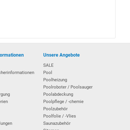
n sowie in der Version für die Montage
auf
dem
formationen
Unsere Angebote
SALE
cherinformationen
Pool
Poolheizung
Poolroboter / Poolsauger
rgung
Poolabdeckung
erien
Poolpflege / -chemie
g
Poolzubehör
Poolfolie / -Vlies
uf einzubinden. Darüber hinaus werden eine
lungen
Saunazubehör
e mitgeliefert (für den späteren Gebrauch, die