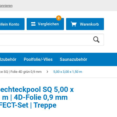
bonnieren
0
Vergleichen
Mein Konto
Warenkorb
lzubehör
Poolfolie/-Vlies
Saunazubehör
e SQ | Folie 4D grün 0,9 mm
5,00 x 3,00 x 1,50 m
echteckpool SQ 5,00 x
0 m | 4D-Folie 0,9 mm
en Sie die
Marketing Cookies
, um dieses Video anzusehen.
FECT-Set | Treppe