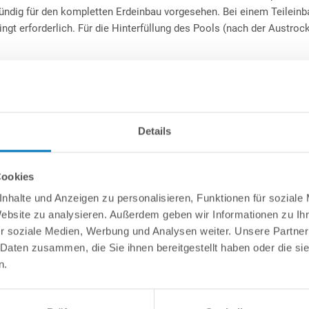
ündig für den kompletten Erdeinbau vorgesehen. Bei einem Teileinb
ngt erforderlich. Für die Hinterfüllung des Pools (nach der Austro
zu handhabenden Schalelemente können Sie in kurzer Bauzeit ein
it hervorragenden Isoliereigenschaften erstellen. Des Weiteren
Details
, Düsen oder Scheinwerfer, schnell und einfach ausgeschnitten
ner Betonplatte aufgebaut, vertikal und horizontal armiert und
Cookies
an unserem Schalelement: Dieses hat 2 unterschiedliche Dichten.
ichte von
30 kg/m³
, so beträgt diese auf einer ca. 1 cm breiten, an
nhalte und Anzeigen zu personalisieren, Funktionen für soziale
g/m³
. Dadurch werden nicht nur – gerade in der Bauphase –
Website zu analysieren. Außerdem geben wir Informationen zu I
 sich auch extrem massiv an und durch die hohe Dichte wird
r soziale Medien, Werbung und Analysen weiter. Unsere Partner
erreicht.
 Daten zusammen, die Sie ihnen bereitgestellt haben oder die s
n.
ie
Made
in
Germany
der Dichtheitsklasse W1 mit angeschweißter
tsstandards als fertiger Foliensack vorgefertigt. Die Ecken sind
ss ein perfektes Einhängen bzw. Anliegen der Poolfolie garantiert