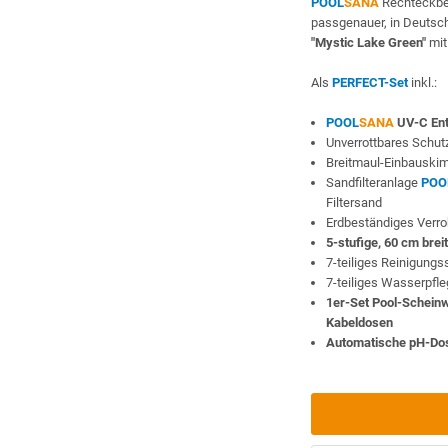
POOL
SANA
Rechteckbe
passgenauer, in Deutsch
"Mystic Lake Green"
mit
Als
PERFECT-Set
inkl.:
POOL
SANA
UV-C Ent
Unverrottbares Schutz
Breitmaul-Einbauski
Sandfilteranlage
POO
Filtersand
Erdbeständiges Verr
5-stufige, 60 cm brei
7-teiliges Reinigung
7-teiliges Wasserpfl
1er-Set Pool-Schein
Kabeldosen
Automatische pH-Do