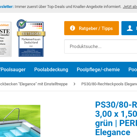
sletter:
Immer zuerst über Top-Deals und Knaller-Angebote informiert.
Jetzt a
Ratgeber / Tipps
/Poolsauger
Poolabdeckung
Poolpflege/-chemie
Poo
kbecken "Elegance" mit Einstelltreppe
PS30/80-Rechteckpools Eleganc
PS30/80-R
3,00 x 1,5
Bitte akzeptier
grün | PER
Elegance