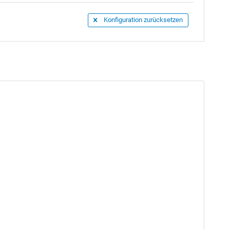
Konfiguration zurücksetzen
rige Garantie
gewährt. Hiervon ausgenommen
enrand befestigt werden. Beides ist im