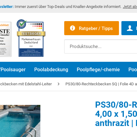
sletter:
Immer zuerst über Top-Deals und Knaller-Angebote informiert.
Jetzt a
Ratgeber / Tipps
/Poolsauger
Poolabdeckung
Poolpflege/-chemie
Poo
kbecken mit Edelstahl-Leiter
PS30/80-Rechteckbecken SQ | Folie 4D an
PS30/80-R
4,00 x 1,5
Bitte akzeptier
anthrazit 