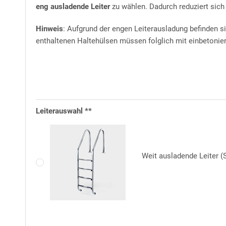
eng ausladende Leiter
zu wählen. Dadurch reduziert sich
Sicher kaufen:
Ergänzend zur gesetzlichen Gewährlei
sind mechanische Beschädigungen sowie altersbed
Hinweis
: Aufgrund der engen Leiterausladung befinden s
enthaltenen Haltehülsen müssen folglich mit einbetonier
Für das Einhängen der Poolfolie kommen hochwert
Lieferumfang bereits enthalten.
Poolleiter
Leiterauswahl **
Einhänge-Leiter aus
V2A-Edelstahl
, weit ausladend 
Kunststoff-Auflagen verfügen. An der Außenseite de
Kunststoff-Einbauhülsen (im Lieferumfang enthalten
die Leiterholme dienen. Max. Belastbarkeit: 110 kg.
Weit ausladende Leiter (
Premium pH-Dosieranlage