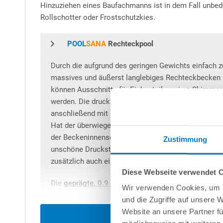
Hinzuziehen eines Baufachmanns ist in dem Fall unbedi
Rollschotter oder Frostschutzkies.
POOL
SANA
Rechteckpool
Durch die aufgrund des geringen Gewichts einfach 
massives und äußerst langlebiges Rechteckbecken m
können Ausschnitte für Einbauteile, sei es Skimmer
werden. Die druckfesten Schalelemente werden auf ei
anschließend mit Beton ausgefüllt. Das Besondere 
Hat der überwiegende Teil bereits eine sehr hohe D
der Beckeninnenseite liegenden Schicht sogar
80 k
Zustimmung
unschöne Druckstellen vermieden, die Wände fühlen
zusätzlich auch eine noch bessere Wärmedämmung 
Diese Webseite verwendet 
Die
geprägte, 0,9 mm starke anthrazitfarbene 4D P
Wir verwenden Cookies, um I
angeschweißter Keilbiese wird unter Einhaltung von 
und die Zugriffe auf unsere 
Die Ecken sind dabei jeweils durch eine Stehnaht a
Website an unsere Partner fü
Poolfolie garantiert wird.