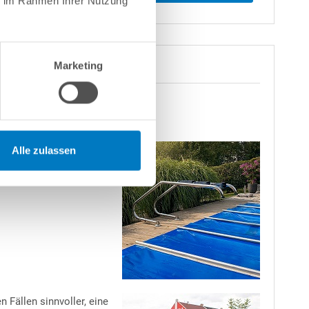
ie im Rahmen Ihrer Nutzung
Marketing
agefläche, manche
Alle zulassen
ne
weit ausladende
ass die Leiter um 90°
 Ausdehnung durch Temperatur und Wasserdruck zu
sichtigen, dass auch nachts die genannte
e sonst beim Verlegen nicht schnell genug „auf
die Temperatur zu hoch: Folie weich, elastisch, zu
 Fällen sinnvoller, eine