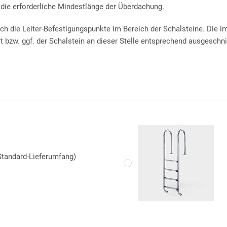
 die erforderliche Mindestlänge der Überdachung.
10-jäh
stung wird auf die Dichtheit der Folien-Schweißnähte eine
ingte Abnutzungen.
ich die Leiter-Befestigungspunkte im Bereich der Schalsteine. Die 
t bzw. ggf. der Schalstein an dieser Stelle entsprechend ausgeschn
ige
Aluminium-Profile
zum Einsatz, die mittels Schlagdübel am Beck
und mit 4 Trittstufen, die jeweils über 2 elegante schwarze
s Schwimmbads erfolgt die Befestigung der Poolleiter mittels
), welche ebenerdig einzementiert werden und als Aufnahme für
Standard-Lieferumfang)