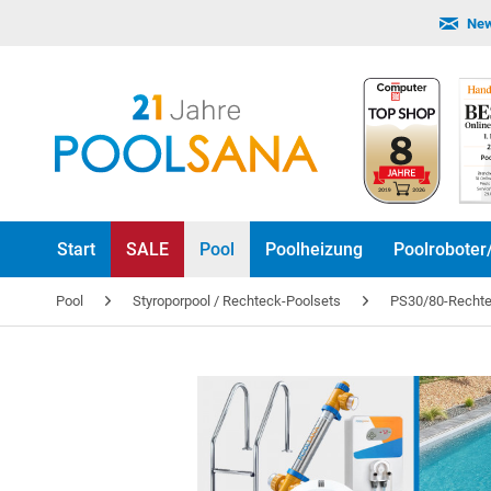
New
Start
SALE
Pool
Poolheizung
Poolroboter
Pool
Styroporpool / Rechteck-Poolsets
PS30/80-Rechtec