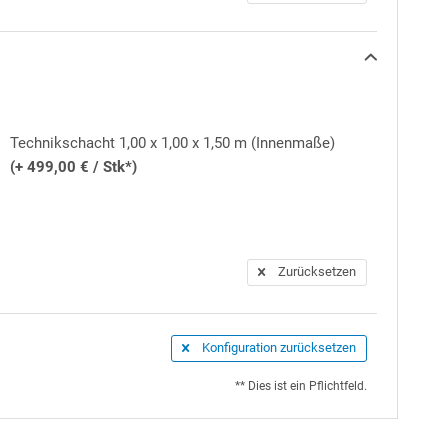
Technikschacht 1,00 x 1,00 x 1,50 m (Innenmaße)
(+ 499,00 € / Stk*)
uf einzubinden. Darüber hinaus werden eine
Zurücksetzen
e mitgeliefert (für den späteren Gebrauch, die
für den Betrieb erforderliche pH-Minus oder pH-Plus
 nicht ohne strenge Auflagen per Spedition
Konfiguration zurücksetzen
** Dies ist ein Pflichtfeld.