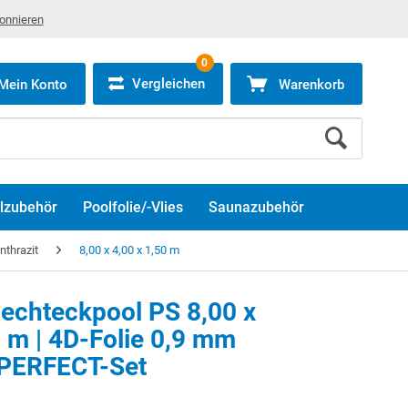
bonnieren
0
Vergleichen
Mein Konto
Warenkorb
lzubehör
Poolfolie/-Vlies
Saunazubehör
thrazit
8,00 x 4,00 x 1,50 m
echteckpool PS 8,00 x
0 m | 4D-Folie 0,9 mm
en Sie die
Marketing Cookies
, um dieses Video anzusehen.
| PERFECT-Set