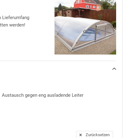
rige Garantie
gewährt. Hiervon ausgenommen
im Lieferumfang
itten werden!
enrand befestigt werden. Beides ist im
Austausch gegen eng ausladende Leiter
Zurücksetzen