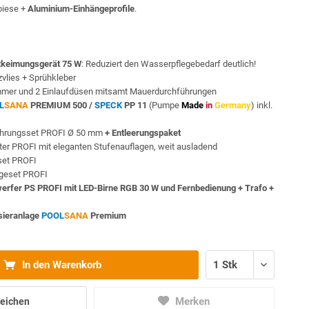
biese +
Aluminium-Einhängeprofile
.
keimungsgerät 75 W
: Reduziert den Wasserpflegebedarf deutlich!
vlies + Sprühkleber
mmer und 2 Einlaufdüsen mitsamt Mauerdurchführungen
L
SANA
PREMIUM 500 /
SPECK
PP 11
(Pumpe
Made
in
Germany
) inkl.
ohrungsset PROFI Ø 50 mm
+ Entleerungspaket
iter PROFI mit eleganten Stufenauflagen, weit ausladend
sset PROFI
egeset PROFI
werfer PS PROFI mit LED-Birne RGB 30 W und Fernbedienung + Trafo +
sieranlage
POOL
SANA
Premium
In den Warenkorb
Merken
eichen