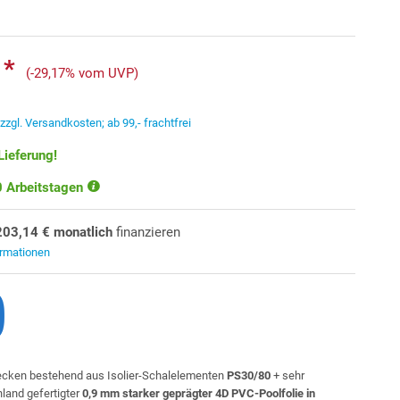
 *
(-29,17% vom UVP)
.
zzgl. Versandkosten; ab 99,- frachtfrei
Lieferung!
10 Arbeitstagen
203,14 € monatlich
finanzieren
ormationen
cken bestehend aus Isolier-Schalelementen
PS30/80
+ sehr
land gefertigter
0,9 mm starker geprägter 4D PVC-Poolfolie in