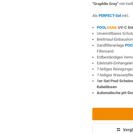
"Graphite Grey"
mit Keil
Als
PERFECT-Set
inkl.:
POOL
SANA
UV-C Ent
Unverrottbares Schutz
Breitmaul-Einbauski
Sandfilteranlage
POO
Filtersand
Erdbeständiges Verr
Edelstahl-Einhängele
7-teiliges Reinigung
7-teiliges Wasserpfl
1er-Set Pool-Schein
Kabeldosen
Automatische pH-Do
Vergl