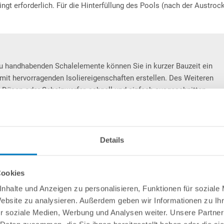
ngt erforderlich. Für die Hinterfüllung des Pools (nach der Austro
zu handhabenden Schalelemente können Sie in kurzer Bauzeit ein
it hervorragenden Isoliereigenschaften erstellen. Des Weiteren
, Düsen oder Scheinwerfer, schnell und einfach ausgeschnitten
ner Betonplatte aufgebaut, vertikal und horizontal armiert und
an unserem Schalelement: Dieses hat 2 unterschiedliche Dichten.
ichte von
30 kg/m³
, so beträgt diese auf einer ca. 1 cm breiten, an
g/m³
. Dadurch werden nicht nur – gerade in der Bauphase –
Details
 sich auch extrem massiv an und durch die hohe Dichte wird
erreicht.
Cookies
VC-Poolfolie
Made
in
Germany
der Dichtheitsklasse W1 mit
nhalte und Anzeigen zu personalisieren, Funktionen für soziale
höchsten Qualitätsstandards als fertiger Foliensack vorgefertigt.
Website zu analysieren. Außerdem geben wir Informationen zu I
usgebildet, sodass ein perfektes Einhängen bzw. Anliegen der
r soziale Medien, Werbung und Analysen weiter. Unsere Partner
Mehr Artikeldetails anzeigen