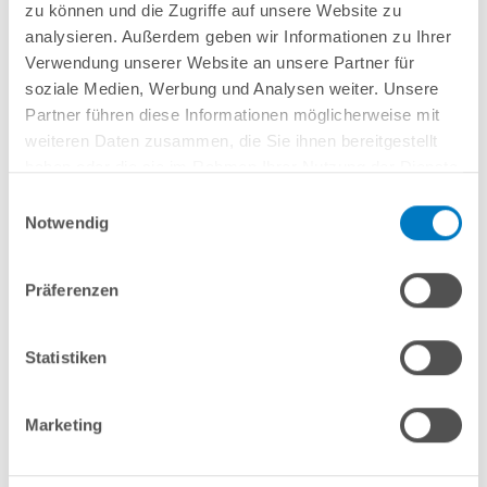
zu können und die Zugriffe auf unsere Website zu
Anleitungen/Datenblätter
analysieren. Außerdem geben wir Informationen zu Ihrer
Verwendung unserer Website an unsere Partner für
soziale Medien, Werbung und Analysen weiter. Unsere
Hinweise zum Versand / zur Lagerung
Partner führen diese Informationen möglicherweise mit
weiteren Daten zusammen, die Sie ihnen bereitgestellt
haben oder die sie im Rahmen Ihrer Nutzung der Dienste
Nützliches/Tipps
gesammelt haben.
Einwilligungsauswahl
Notwendig
Finanzierung
Präferenzen
Optionen/Aufpreise
Statistiken
Welche Leiter benötige ich?
Marketing
Das hängt von einer etwaigen geplanten Abdeckung ab.
Stangenabdeckungen beispielsweise benötigen rundum 25 cm