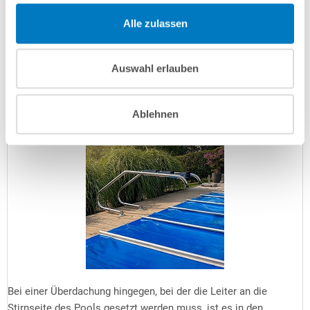
Auflagefläche, manche Winterabdeckungen gar 35 cm. In
Alle zulassen
diesem Fall stünde eine eng ausladende Leiter buchstäblich im
Weg und Sie benötigen eine
weit ausladende Leiter
, deren
Befestigungspunkte sich weiter weg vom Beckenrand befinden.
Auswahl erlauben
Optional erhältliche Kippgelenke sorgen dafür, dass die Leiter
um 90° nach oben gekippt werden kann, wenn die Abdeckung
zum Einsatz kommt.
Ablehnen
Bei einer Überdachung hingegen, bei der die Leiter an die
Stirnseite des Pools gesetzt werden muss, ist es in den