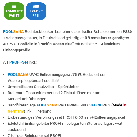
POOL
SANA
Rechteckbecken bestehend aus Isolier-Schalelementen
PS30
+ sehr passgenauer, in Deutschland gefertigter
0,9 mm starker geprägter
4D PVC-Poolfolie in "Pacific Ocean Blue"
mit Keilbiese +
Aluminium-
Einhängeprofile
.
Als
PROFI-Set
inkl.:
POOL
SANA
UV-C Entkeimungsgerät 75 W
: Reduziert den
Wasserpflegebedarf deutlich!
Unverrottbares Schutzvlies + Sprühkleber
Breitmaul-Einbauskimmer und 2 Einlaufdüsen mitsamt
Mauerdurchführungen
Sandfilteranlage
POOL
SANA
PRO PRIME 500 /
SPECK
PP 9
(
Made
in
Germany
) inkl. Filtersand
Erdbeständiges Verrohrungsset PROFI Ø 50 mm
+ Entleerungspaket
Edelstahl-Einhängeleiter PROFI mit eleganten Stufenauflagen, weit
ausladend
7-teiliges Reinigungsset PROFI