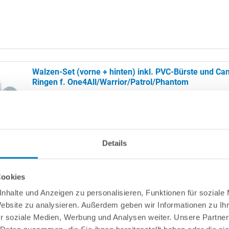
Walzen-Set (vorne + hinten) inkl. PVC-Bürste und Ca
Ringen f. One4All/Warrior/Patrol/Phantom
Vorderes und Hinteres Walzenrohr (Set) für Poolroboter POOLSANA
One4All/Warrior/Patrol/Phantom.
Details
Cookies
nhalte und Anzeigen zu personalisieren, Funktionen für soziale
Website zu analysieren. Außerdem geben wir Informationen zu I
r soziale Medien, Werbung und Analysen weiter. Unsere Partner