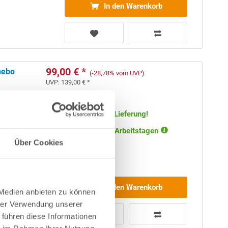
In den Warenkorb
99,00 € *
nebo
(-28,78% vom UVP)
UVP:
139,00 € *
Artikel-Nr.:
252733
Versandkostenfreie Lieferung!
Lieferung in ca. 1-3 Arbeitstagen
Über Cookies
In den Warenkorb
 Medien anbieten zu können
hrer Verwendung unserer
 führen diese Informationen