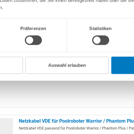
 Daten zusammen, die Sie ihnen bereitgestellt haben oder die s
n.
Schwimmkabel | 13 m
Schwimmkabel für Poolroboter Warrior 4.0, Warrior Next, Phantom P
Patrol 13 m.
Präferenzen
Statistiken
Auswahl erlauben
Netzkabel VDE für Poolroboter Warrior / Phantom Plus
Netzkabel VDE passend für Poolroboter Warrior / Phantom Plus / Pat