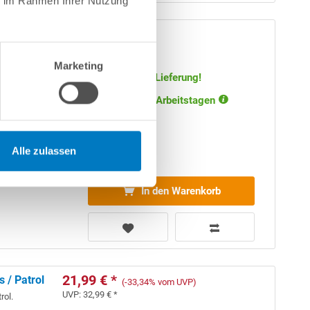
ie im Rahmen Ihrer Nutzung
129,00 € *
lus oder
Artikel-Nr.:
290753
Marketing
Versandkostenfreie Lieferung!
Lieferung in ca. 1-3 Arbeitstagen
Alle zulassen
In den Warenkorb
21,99 € *
 / Patrol
(-33,34% vom UVP)
UVP:
32,99 € *
rol.