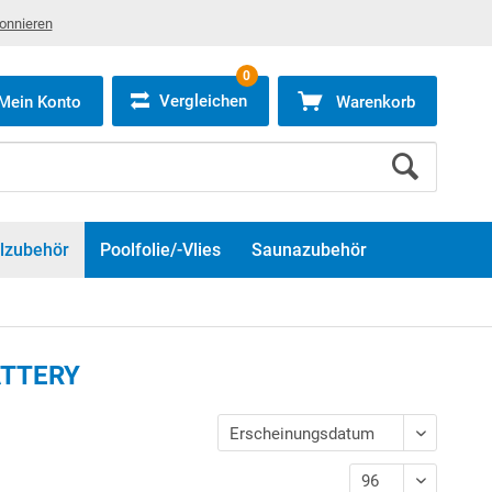
bonnieren
0
Vergleichen
Mein Konto
Warenkorb
lzubehör
Poolfolie/-Vlies
Saunazubehör
BATTERY