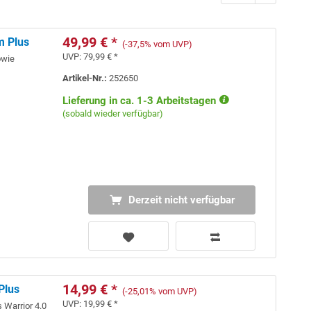
49,99 € *
m Plus
(-37,5% vom UVP)
UVP:
79,99 € *
owie
Artikel-Nr.:
252650
Lieferung in ca. 1-3 Arbeitstagen
(sobald wieder verfügbar)
Derzeit nicht verfügbar
14,99 € *
Plus
(-25,01% vom UVP)
UVP:
19,99 € *
 Warrior 4.0