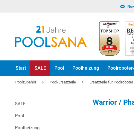
New
Start
SALE
Pool
Poolheizung
Poolroboter
Poolzubehör
Pool-Ersatzteile
Ersatzteile für Poolrobote
Warrior / P
SALE
Pool
Poolheizung