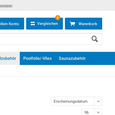
bonnieren
0
Vergleichen
Mein Konto
Warenkorb
lzubehör
Poolfolie/-Vlies
Saunazubehör