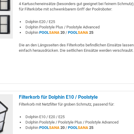
4 Kartuscheneinsätze (besonders gut geeignet bei feinem Schmutz
für Filterkörbe mit schwenkbarem Griff der Poolroboter:
Dolphin E20 / E25
Dolphin Poolstyle Plus / Poolstyle Advanced
Dolphin
POOL
SANA
20
/
POOL
SANA
25
Die an den Längsseiten des Filterkorbs befindlichen Einsätze lassen
einfach herausdrücken. Die seitlichen Einsätze werden verschraubt.
Filterkorb für Dolphin E10 / Poolstyle
Filterkorb mit Netzfilter für groben Schmutz, passend für:
Dolphin E10 / E20 / E25
Dolphin Poolstyle / Poolstyle Plus / Poolstyle Advanced
Dolphin
POOL
SANA
20
/
POOL
SANA
25