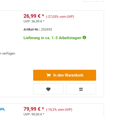
26,99 € *
(-27,03% vom UVP)
UVP:
36,99 € *
Artikel-Nr.:
252453
Lieferung in ca. 1-3 Arbeitstagen
er verfügen
In den Warenkorb
79,99 € *
us,
(-19,2% vom UVP)
UVP:
99,00 € *