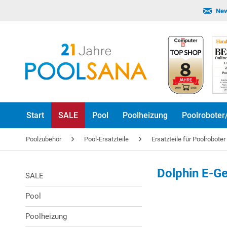
New
Start
SALE
Pool
Poolheizung
Poolroboter
Poolzubehör
Pool-Ersatzteile
Ersatzteile für Poolrobote
Dolphin E-Ge
SALE
Pool
Poolheizung