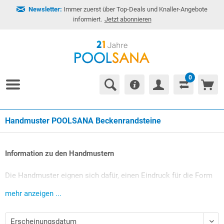
Newsletter:
Immer zuerst über Top-Deals und Knaller-Angebote
informiert.
Jetzt abonnieren
0
Handmuster POOLSANA Beckenrandsteine
Information zu den Handmustern
Die Handmuster eignen sich dafür, einen Eindruck für die Form
oder Farbe einer Stein-Serie zu erhalten. Die Farben
mehr anzeigen ...
verschiedener Randstein-Serien sind hierbei nahezu identisch
zueinander. Falls nicht jede Farbe Ihrer gewünschten Stein-Serie
auch als Handmuster zur Verfügung steht, können Sie daher