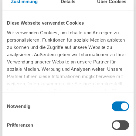
Zustimmung
Details
Über Cookies
Muster Pool-Randstein POOLSANA PIATTO Weiß
Diese Webseite verwendet Cookies
Wir verwenden Cookies, um Inhalte und Anzeigen zu
Kurzbeschreibung
personalisieren, Funktionen für soziale Medien anbieten
zu können und die Zugriffe auf unsere Website zu
10,00 € *
analysieren. Außerdem geben wir Informationen zu Ihrer
Artikel-Nr.:
260546
Verwendung unserer Website an unsere Partner für
soziale Medien, Werbung und Analysen weiter. Unsere
Lieferung in ca. 1-3 Arbeitstagen
Partner führen diese Informationen möglicherweise mit
weiteren Daten zusammen, die Sie ihnen bereitgestellt
In den Warenkorb
haben oder die sie im Rahmen Ihrer Nutzung der Dienste
gesammelt haben.
Einwilligungsauswahl
Notwendig
Präferenzen