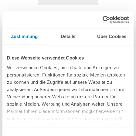
Muster Pool-Randstein POOLSANA PELAGO
PRIMO Rosé
Zustimmung
Details
Über Cookies
Artikel-Nr.:
260551
10,00 € *
Diese Webseite verwendet Cookies
inkl. gesetzlicher MwSt.
zzgl. Versandkosten; ab 99,- frachtfrei
Wir verwenden Cookies, um Inhalte und Anzeigen zu
Lieferung in ca. 1-3 Arbeitstagen
personalisieren, Funktionen für soziale Medien anbieten
zu können und die Zugriffe auf unsere Website zu
Ca. 30 x 10 cm großes Handmuster. Farbe: Rosé.
analysieren. Außerdem geben wir Informationen zu Ihrer
Verwendung unserer Website an unsere Partner für
soziale Medien, Werbung und Analysen weiter. Unsere
In den Warenkorb
Partner führen diese Informationen möglicherweise mit
weiteren Daten zusammen, die Sie ihnen bereitgestellt
haben oder die sie im Rahmen Ihrer Nutzung der Dienste
Merken
Vergleichen
gesammelt haben.
Einwilligungsauswahl