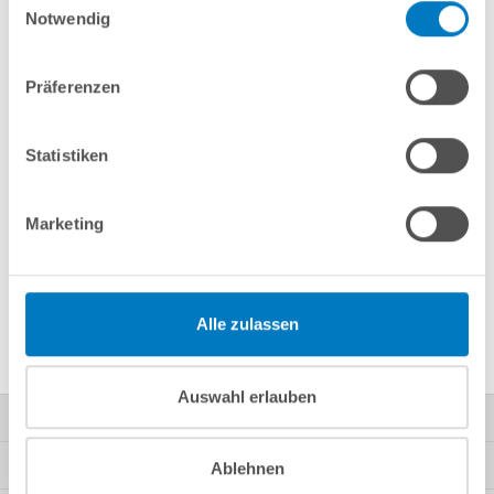
Notwendig
Fragen? Wir helfen Ihnen gerne weiter:
info(at)poolsana.de
Präferenzen
Anfrageformular
Statistiken
Produktbeschreibung
Marketing
Herstellerangaben
Alle zulassen
Nützliches/Tipps
Auswahl erlauben
Kontakt
Mein Konto
Ablehnen