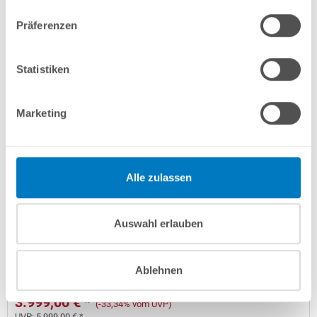
Lieferung in ca. 3-6 Arbeitstagen
Präferenzen
In den Warenkorb
Statistiken
Marketing
Alle zulassen
Rundpool PS SQ 5,00 x 1,50 m | Alu-HL | 4D-Folie 0,9
Auswahl erlauben
mm anthrazit PERFECT-Set | Teil-/Kompletteinbau
Kurzbeschreibung
Ablehnen
3.999,00 € *
(-33,34% vom UVP)
UVP:
5.999,00 € *