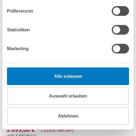
Lieferung in ca. 3-6 Arbeitstagen
Präferenzen
In den Warenkorb
Statistiken
Marketing
Alle zulassen
Rundpool PS SQ 4,50 x 1,50 m | Alu-HL | 4D-Folie 0,9
Auswahl erlauben
mm anthrazit PERFECT-Set | Teil-/Kompletteinbau
Kurzbeschreibung
Ablehnen
3.699,00 € *
(-33,93% vom UVP)
UVP:
5.599,00 € *