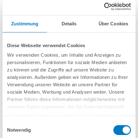
Zustimmung
Details
Über Cookies
Diese Webseite verwendet Cookies
Wir verwenden Cookies, um Inhalte und Anzeigen zu
personalisieren, Funktionen für soziale Medien anbieten
Rundpool PS SQ 4,50 x 1,50 m | Alu-HL | 4D-Folie 0,9
zu können und die Zugriffe auf unsere Website zu
mm anthrazit PROFI-Set | Teil-/Kompletteinbau
analysieren. Außerdem geben wir Informationen zu Ihrer
Verwendung unserer Website an unsere Partner für
Kurzbeschreibung
soziale Medien, Werbung und Analysen weiter. Unsere
Partner führen diese Informationen möglicherweise mit
2.899,00 € *
(-35,56% vom UVP)
weiteren Daten zusammen, die Sie ihnen bereitgestellt
UVP:
4.499,00 € *
haben oder die sie im Rahmen Ihrer Nutzung der Dienste
Artikel-Nr.:
107195
gesammelt haben.
Einwilligungsauswahl
Versandkostenfreie Lieferung!
Notwendig