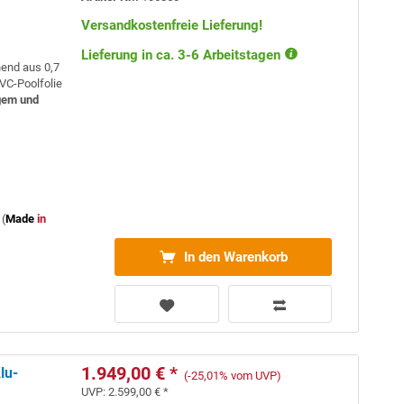
Versandkostenfreie Lieferung!
Lieferung in ca. 3-6 Arbeitstagen
hend aus 0,7
VC-Poolfolie
gem und
(
Made
in
In den Warenkorb
1.949,00 € *
lu-
(-25,01% vom UVP)
UVP:
2.599,00 € *