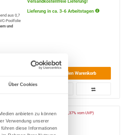
Versandkostenfreie Lieferung!
Lieferung in ca. 3-6 Arbeitstagen
hend aus 0,7
VC-Poolfolie
gem und
r
Made
in
In den Warenkorb
Über Cookies
1.949,00 € *
lu-
(-30,37% vom UVP)
 Medien anbieten zu können
UVP:
2.799,00 € *
hrer Verwendung unserer
Artikel-Nr.:
106849
 führen diese Informationen