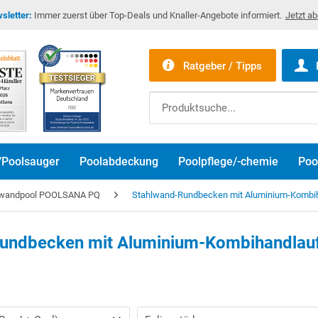
sletter:
Immer zuerst über Top-Deals und Knaller-Angebote informiert.
Jetzt a
Ratgeber / Tipps
/Poolsauger
Poolabdeckung
Poolpflege/-chemie
Poo
lwandpool POOLSANA PQ
Stahlwand-Rundbecken mit Aluminium-Kombiha
undbecken mit Aluminium-Kombihandlauf 