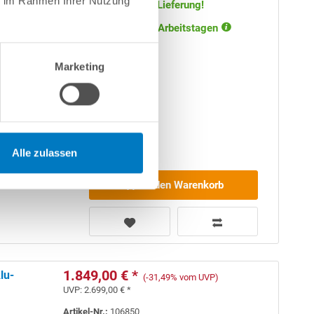
ie im Rahmen Ihrer Nutzung
Versandkostenfreie Lieferung!
Lieferung in ca. 3-6 Arbeitstagen
hend aus 0,7
VC-Poolfolie
gem und
Marketing
Alle zulassen
(
Made
in
In den Warenkorb
1.849,00 € *
lu-
(-31,49% vom UVP)
UVP:
2.699,00 € *
Artikel-Nr.:
106850