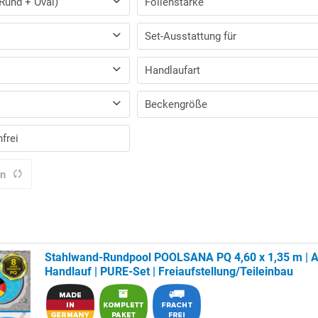
Rund + Oval)
Folienstärke
0,8 mm
Set-Ausstattung für
Freiaufstellung/Teileinbau
Handlaufart
Teil-/Kompletteinbau
en
Aluminium-Kombihandlauf
Beckengröße
Kunststoff-Kombihandlauf
pool
frei
en
Stahlwand-Rundpool POOLSANA PQ 4,60 x 1,35 m | A
Handlauf | PURE-Set | Freiaufstellung/Teileinbau