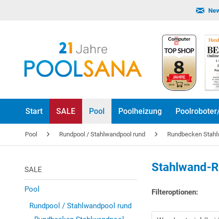
New
Start
SALE
Pool
Poolheizung
Poolroboter
Pool
Rundpool / Stahlwandpool rund
Rundbecken Stah
Stahlwand-R
SALE
Pool
Filteroptionen:
Rundpool / Stahlwandpool rund