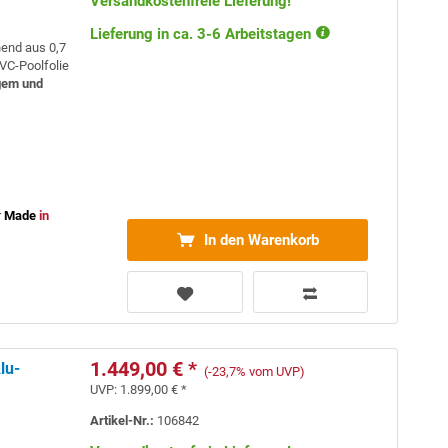
Versandkostenfreie Lieferung!
Lieferung in ca. 3-6 Arbeitstagen
hend aus 0,7
VC-Poolfolie
gem und
r
Made
in
In den Warenkorb
1.449,00 € *
lu-
(-23,7% vom UVP)
UVP:
1.899,00 € *
Artikel-Nr.:
106842