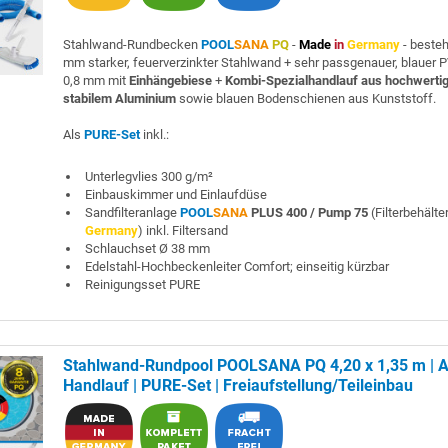
Stahlwand-Rundbecken
POOL
SANA
PQ
-
Made
in
Germany
- beste
mm starker, feuerverzinkter Stahlwand + sehr passgenauer, blauer P
0,8 mm mit
Einhängebiese
+
Kombi-Spezialhandlauf aus hochwerti
stabilem Aluminium
sowie blauen Bodenschienen aus Kunststoff.
Als
PURE-Set
inkl.:
Unterlegvlies 300 g/m²
Einbauskimmer und Einlaufdüse
Sandfilteranlage
POOL
SANA
PLUS 400 / Pump 75
(Filterbehälte
Germany
) inkl. Filtersand
Schlauchset Ø 38 mm
Edelstahl-Hochbeckenleiter Comfort; einseitig kürzbar
Reinigungsset PURE
Stahlwand-Rundpool POOLSANA PQ 4,20 x 1,35 m | A
Handlauf | PURE-Set | Freiaufstellung/Teileinbau