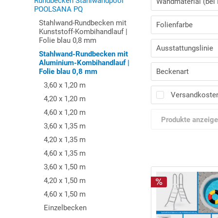
Rundbecken Stahlwandpool
Wandmaterial (bei 
POOLSANA PQ
Stahlwand-Rundbecken mit
1. Weiß
Folienfarbe
Kunststoff-Kombihandlauf |
Folie blau 0,8 mm
Blau
Ausstattungslinie
Stahlwand-Rundbecken mit
Aluminium-Kombihandlauf |
1. Einzelbeck
Folie blau 0,8 mm
Beckenart
2. PURE-Set
3,60 x 1,20 m
Stahlwand
Versandkosten
3. PLUS-Set
4,20 x 1,20 m
4,60 x 1,20 m
Produkte anzeig
3,60 x 1,35 m
4,20 x 1,35 m
4,60 x 1,35 m
3,60 x 1,50 m
4,20 x 1,50 m
4,60 x 1,50 m
Einzelbecken