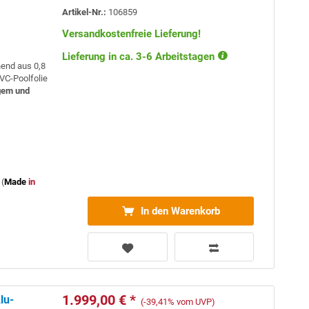
Artikel-Nr.:
106859
Versandkostenfreie Lieferung!
Lieferung in ca. 3-6 Arbeitstagen
hend aus 0,8
VC-Poolfolie
gem und
(
Made
in
In den Warenkorb
1.999,00 € *
lu-
(-39,41% vom UVP)