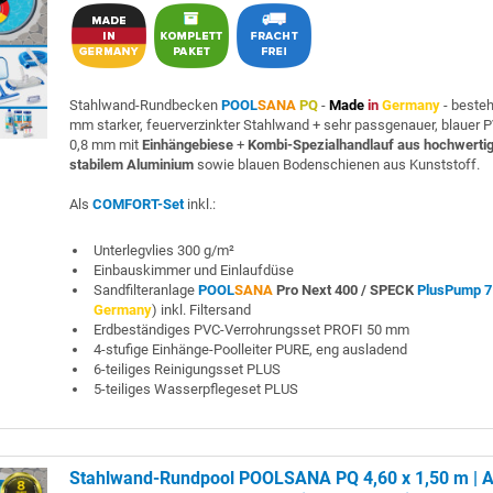
Stahlwand-Rundbecken
POOL
SANA
PQ
-
Made
in
Germany
- beste
mm starker, feuerverzinkter Stahlwand + sehr passgenauer, blauer P
0,8 mm mit
Einhängebiese
+
Kombi-Spezialhandlauf aus hochwerti
stabilem Aluminium
sowie blauen Bodenschienen aus Kunststoff.
Als
COMFORT-Set
inkl.:
Unterlegvlies 300 g/m²
Einbauskimmer und Einlaufdüse
Sandfilteranlage
POOL
SANA
Pro Next 400 /
SPECK
PlusPump 7
Germany
) inkl. Filtersand
Erdbeständiges PVC-Verrohrungsset PROFI 50 mm
4-stufige Einhänge-Poolleiter PURE, eng ausladend
6-teiliges Reinigungsset PLUS
5-teiliges Wasserpflegeset PLUS
Stahlwand-Rundpool POOLSANA PQ 4,60 x 1,50 m | A