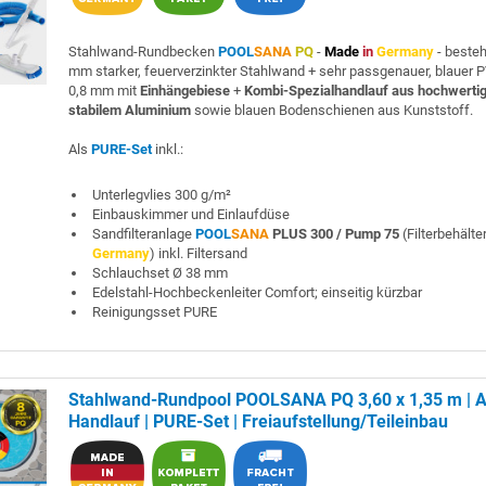
Stahlwand-Rundbecken
POOL
SANA
PQ
-
Made
in
Germany
- beste
mm starker, feuerverzinkter Stahlwand + sehr passgenauer, blauer P
0,8 mm mit
Einhängebiese
+
Kombi-Spezialhandlauf aus hochwerti
stabilem Aluminium
sowie blauen Bodenschienen aus Kunststoff.
Als
PURE-Set
inkl.:
Unterlegvlies 300 g/m²
Einbauskimmer und Einlaufdüse
Sandfilteranlage
POOL
SANA
PLUS 300 / Pump 75
(Filterbehälte
Germany
) inkl. Filtersand
Schlauchset Ø 38 mm
Edelstahl-Hochbeckenleiter Comfort; einseitig kürzbar
Reinigungsset PURE
Stahlwand-Rundpool POOLSANA PQ 3,60 x 1,35 m | A
Handlauf | PURE-Set | Freiaufstellung/Teileinbau