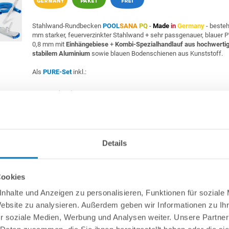
Stahlwand-Rundbecken
POOL
SANA
PQ
-
Made
in
Germany
- beste
mm starker, feuerverzinkter Stahlwand + sehr passgenauer, blauer P
0,8 mm mit
Einhängebiese
+
Kombi-Spezialhandlauf aus hochwerti
stabilem Aluminium
sowie blauen Bodenschienen aus Kunststoff.
Als
PURE-Set
inkl.:
Unterlegvlies 300 g/m²
Einbauskimmer und Einlaufdüse
Sandfilteranlage
POOL
SANA
PLUS 300 / Pump 75
(Filterbehälte
Germany
) inkl. Filtersand
Schlauchset Ø 38 mm
Edelstahl-Hochbeckenleiter Comfort; einseitig kürzbar
Details
Reinigungsset PURE
Cookies
Stahlwand-Rundpool POOLSANA PQ 4,60 x 1,35 m | A
nhalte und Anzeigen zu personalisieren, Funktionen für soziale
Handlauf | COMFORT-Set | Freiaufst./Teileinbau
Website zu analysieren. Außerdem geben wir Informationen zu I
r soziale Medien, Werbung und Analysen weiter. Unsere Partner