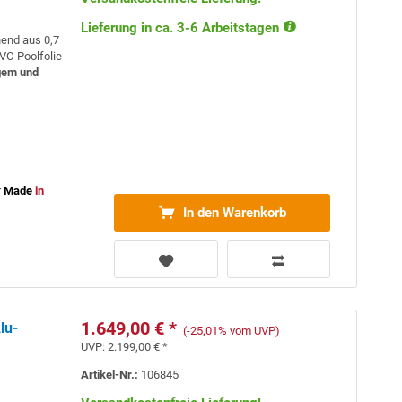
Lieferung in ca. 3-6 Arbeitstagen
hend aus 0,7
VC-Poolfolie
gem und
r
Made
in
In den Warenkorb
1.649,00 € *
lu-
(-25,01% vom UVP)
UVP:
2.199,00 € *
Artikel-Nr.:
106845