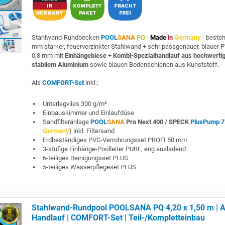
Stahlwand-Rundbecken
POOL
SANA
PQ
-
Made
in
Germany
- beste
mm starker, feuerverzinkter Stahlwand + sehr passgenauer, blauer P
0,8 mm mit
Einhängebiese
+
Kombi-Spezialhandlauf aus hochwerti
stabilem Aluminium
sowie blauen Bodenschienen aus Kunststoff.
Als
COMFORT-Set
inkl.:
Unterlegvlies 300 g/m²
Einbauskimmer und Einlaufdüse
Sandfilteranlage
POOL
SANA
Pro Next 400 /
SPECK
PlusPump 7
Germany
) inkl. Filtersand
Erdbeständiges PVC-Verrohrungsset PROFI 50 mm
3-stufige Einhänge-Poolleiter PURE, eng ausladend
6-teiliges Reinigungsset PLUS
5-teiliges Wasserpflegeset PLUS
Stahlwand-Rundpool POOLSANA PQ 4,20 x 1,50 m | A
Handlauf | COMFORT-Set | Teil-/Kompletteinbau