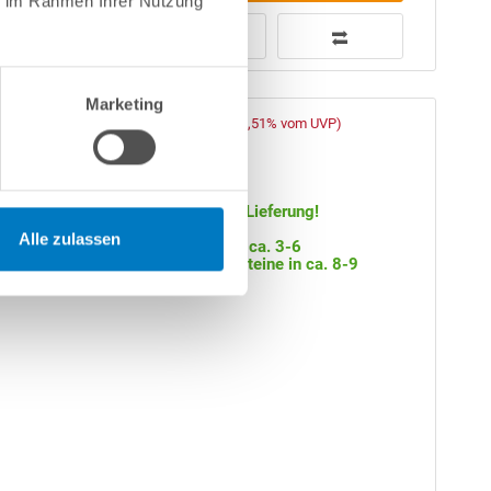
ie im Rahmen Ihrer Nutzung
Marketing
2.999,00 € *
over-
(-37,51% vom UVP)
UVP:
4.799,00 € *
Artikel-Nr.:
104438
Versandkostenfreie Lieferung!
Alle zulassen
Lieferung Becken in ca. 3-6
d aus 0,8
Arbeitstagen, Randsteine in ca. 8-9
Wochen
VC-Poolfolie