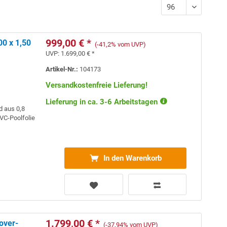
999,00 € *
0 x 1,50
(-41,2% vom UVP)
UVP:
1.699,00 € *
Artikel-Nr.:
104173
Versandkostenfreie Lieferung!
Lieferung in ca. 3-6 Arbeitstagen
d aus 0,8
VC-Poolfolie
In den Warenkorb
1.799,00 € *
over-
(-37,94% vom UVP)