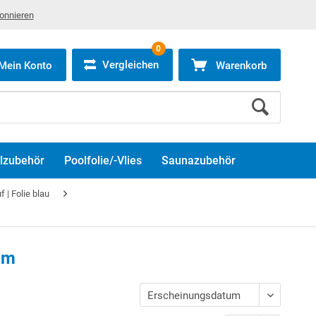
bonnieren
0
Vergleichen
Mein Konto
Warenkorb
lzubehör
Poolfolie/-Vlies
Saunazubehör
| Folie blau
mm