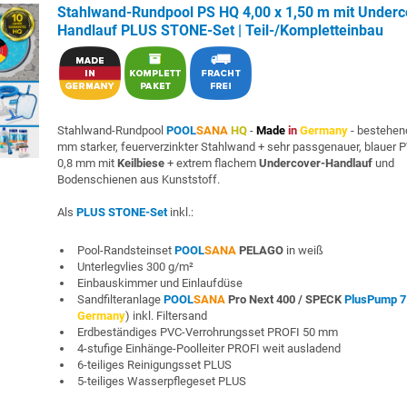
Stahlwand-Rundpool PS HQ 4,00 x 1,50 m mit Underc
Handlauf PLUS STONE-Set | Teil-/Kompletteinbau
Stahlwand-Rundpool
POOL
SANA
HQ
-
Made
in
Germany
- bestehen
mm starker, feuerverzinkter Stahlwand + sehr passgenauer, blauer P
0,8 mm mit
Keilbiese
+ extrem flachem
Undercover-Handlauf
und
Bodenschienen aus Kunststoff.
Als
PLUS STONE-Set
inkl.:
Pool-Randsteinset
POOL
SANA
PELAGO
in weiß
Unterlegvlies 300 g/m²
Einbauskimmer und Einlaufdüse
Sandfilteranlage
POOL
SANA
Pro Next 400 /
SPECK
PlusPump 7
Germany
) inkl. Filtersand
Erdbeständiges PVC-Verrohrungsset PROFI 50 mm
4-stufige Einhänge-Poolleiter PROFI weit ausladend
6-teiliges Reinigungsset PLUS
5-teiliges Wasserpflegeset PLUS