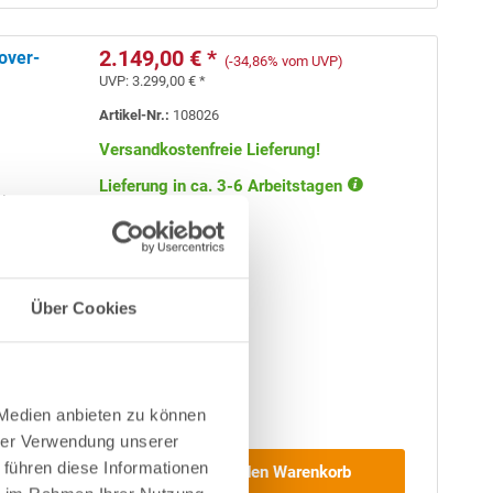
2.149,00 € *
over-
(-34,86% vom UVP)
UVP:
3.299,00 € *
Artikel-Nr.:
108026
Versandkostenfreie Lieferung!
Lieferung in ca. 3-6 Arbeitstagen
d aus 0,8
VC-Poolfolie
Über Cookies
 Medien anbieten zu können
de
in
hrer Verwendung unserer
aket
 führen diese Informationen
In den Warenkorb