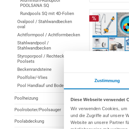
Aluminium-Rundpool
POOLSANA SQ
Rundpools SQ mit 4D-Folien
Ovalpool / Stahlwandbecken
oval
Achtformpool / Achtformbecken
Stahlwandpool /
Stahlwandbecken
Styroporpool / Rechteck-
Poolsets
Beckenrandsteine
Poolfolie/-Vlies
Zustimmung
Pool Handlauf und Bodenprofile
Poolheizung
Diese Webseite verwendet 
Wir verwenden Cookies, um I
Poolroboter/Poolsauger
und die Zugriffe auf unsere 
Poolabdeckung
Website an unsere Partner fü