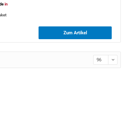
de
in
aket
Zum Artikel