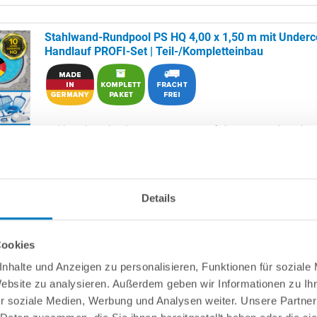
Stahlwand-Rundpool PS HQ 4,00 x 1,50 m mit Underc
Handlauf PROFI-Set | Teil-/Kompletteinbau
Stahlwand-Rundpool
POOL
SANA
HQ
-
Made
in
Germany
- bestehen
mm starker, feuerverzinkter Stahlwand + sehr passgenauer, blauer P
0,8 mm mit
Keilbiese
+ extrem flachem
Undercover-Handlauf
und
Bodenschienen aus Kunststoff.
Als
PROFI-Set
inkl.:
Details
POOL
SANA
UV-C Entkeimungsgerät 75 W
: Reduziert den
Wasserpflegebedarf deutlich!
Cookies
Unterlegvlies 500 g/m²
Einbauskimmer und Einlaufdüse
nhalte und Anzeigen zu personalisieren, Funktionen für soziale
Sandfilteranlage
POOL
SANA
PRO PRIME 400 /
SPECK
PP 7
(
Ma
Website zu analysieren. Außerdem geben wir Informationen zu I
Germany
) inkl. Filtersand
Erdbeständiges Verrohrungsset PROFI Ø 50 mm
+ Entleerungsp
r soziale Medien, Werbung und Analysen weiter. Unsere Partner
4-stufige Einhänge-Poolleiter PROFI weit ausladend