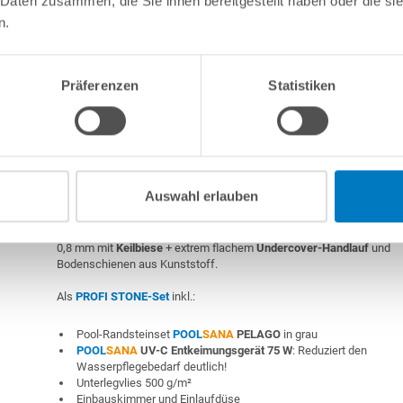
 Daten zusammen, die Sie ihnen bereitgestellt haben oder die s
7-teiliges Reinigungsset PROFI
n.
7-teiliges Wasserpflegeset PROFI
Präferenzen
Statistiken
Stahlwand-Rundpool PS HQ 4,00 x 1,50 m mit Underc
Handlauf PROFI STONE-Set | Teil-/Kompletteinba
Auswahl erlauben
Stahlwand-Rundpool
POOL
SANA
HQ
-
Made
in
Germany
- bestehen
mm starker, feuerverzinkter Stahlwand + sehr passgenauer, blauer P
0,8 mm mit
Keilbiese
+ extrem flachem
Undercover-Handlauf
und
Bodenschienen aus Kunststoff.
Als
PROFI STONE-Set
inkl.:
Pool-Randsteinset
POOL
SANA
PELAGO
in grau
POOL
SANA
UV-C Entkeimungsgerät 75 W
: Reduziert den
Wasserpflegebedarf deutlich!
Unterlegvlies 500 g/m²
Einbauskimmer und Einlaufdüse