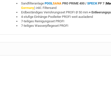
Sandfilteranlage
POOL
SANA
PRO PRIME 400 /
SPECK
PP 7
(
Ma
Germany
) inkl. Filtersand
Erdbeständiges Verrohrungsset PROFI Ø 50 mm
+ Entleerungsp
4-stufige Einhänge-Poolleiter PROFI weit ausladend
7-teiliges Reinigungsset PROFI
7-teiliges Wasserpflegeset PROFI