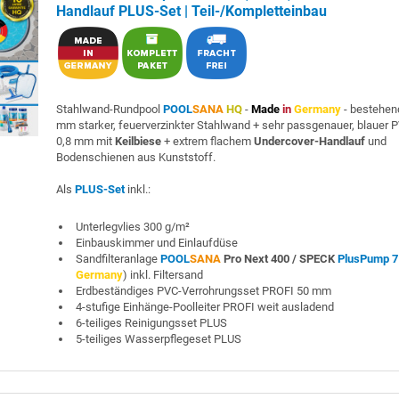
Handlauf PLUS-Set | Teil-/Kompletteinbau
Stahlwand-Rundpool
POOL
SANA
HQ
-
Made
in
Germany
- bestehen
mm starker, feuerverzinkter Stahlwand + sehr passgenauer, blauer P
0,8 mm mit
Keilbiese
+ extrem flachem
Undercover-Handlauf
und
Bodenschienen aus Kunststoff.
Als
PLUS-Set
inkl.:
Unterlegvlies 300 g/m²
Einbauskimmer und Einlaufdüse
Sandfilteranlage
POOL
SANA
Pro Next 400 /
SPECK
PlusPump 7
Germany
) inkl. Filtersand
Erdbeständiges PVC-Verrohrungsset PROFI 50 mm
4-stufige Einhänge-Poolleiter PROFI weit ausladend
6-teiliges Reinigungsset PLUS
5-teiliges Wasserpflegeset PLUS