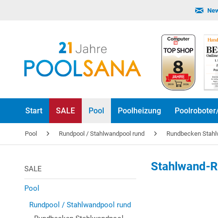
New
Start
SALE
Pool
Poolheizung
Poolroboter
Pool
Rundpool / Stahlwandpool rund
Rundbecken Stah
Stahlwand-R
SALE
Pool
Rundpool / Stahlwandpool rund