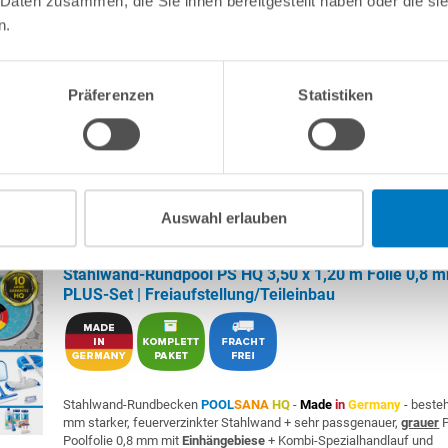
 Daten zusammen, die Sie ihnen bereitgestellt haben oder die s
n.
Als
PLUS-Set
inkl.:
Unterlegvlies 300 g/m²
Einbauskimmer und Einlaufdüse
Präferenzen
Statistiken
Sandfilteranlage
POOL
SANA
Pro Next 400 /
SPECK
PlusPump 7
Germany
) inkl. Filtersand
Erdbeständiges PVC-Verrohrungsset PROFI 50 mm
3-stufige Einhänge-Poolleiter PURE, eng ausladend
6-teiliges Reinigungsset PLUS
5-teiliges Wasserpflegeset PLUS
Auswahl erlauben
Stahlwand-Rundpool PS HQ 3,50 x 1,20 m Folie 0,8 
PLUS-Set | Freiaufstellung/Teileinbau
Stahlwand-Rundbecken
POOL
SANA
HQ
-
Made
in
Germany
- beste
mm starker, feuerverzinkter Stahlwand + sehr passgenauer,
grauer
P
Poolfolie 0,8 mm mit
Einhängebiese
+ Kombi-Spezialhandlauf und