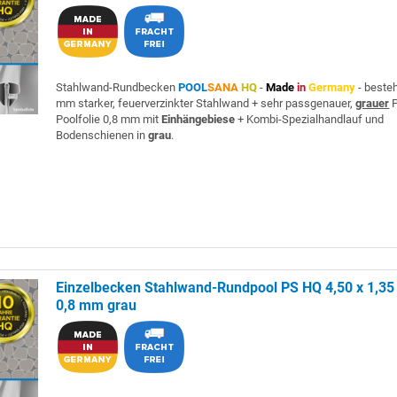
Stahlwand-Rundbecken
POOL
SANA
HQ
-
Made
in
Germany
- beste
mm starker, feuerverzinkter Stahlwand + sehr passgenauer,
grauer
P
Poolfolie 0,8 mm mit
Einhängebiese
+ Kombi-Spezialhandlauf und
Bodenschienen in
grau
.
Einzelbecken Stahlwand-Rundpool PS HQ 4,50 x 1,35 
0,8 mm grau