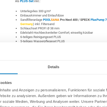
Als
PLUS-Set
inkl.:
Unterlegvlies 300 g/m²
Einbauskimmer und Einlaufdüse
Sandfilteranlage
POOL
SANA
Pro Next 400 /
SPECK
PlusPump 7
Germany
) inkl. Filtersand
Schlauchset PROFI Ø 38 mm
Edelstahl-Hochbeckenleiter Comfort; einseitig kürzbar
6-teiliges Reinigungsset PLUS
5-teiliges Wasserpflegeset PLUS
Stahlwand-Rundpool PS HQ 4,50 x 1,35 m Folie 0,8 
PLUS-Set | Teil-/Kompletteinbau
Details
Cookies
nhalte und Anzeigen zu personalisieren, Funktionen für soziale
Stahlwand-Rundbecken
POOL
SANA
HQ
-
Made
in
Germany
- beste
Website zu analysieren. Außerdem geben wir Informationen zu I
mm starker, feuerverzinkter Stahlwand + sehr passgenauer,
grauer
P
Poolfolie 0,8 mm mit
Einhängebiese
+ Kombi-Spezialhandlauf und
r soziale Medien, Werbung und Analysen weiter. Unsere Partner
Bodenschienen in
grau
.