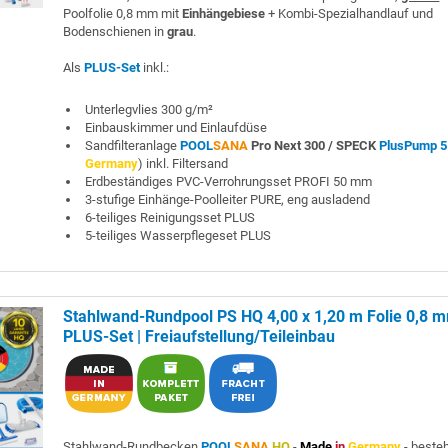
Poolfolie 0,8 mm mit
Einhängebiese
+ Kombi-Spezialhandlauf und
Bodenschienen in
grau
.
Als
PLUS-Set
inkl.:
Unterlegvlies 300 g/m²
Einbauskimmer und Einlaufdüse
Sandfilteranlage
POOL
SANA
Pro Next 300 /
SPECK
PlusPump 5
Germany
) inkl. Filtersand
Erdbeständiges PVC-Verrohrungsset PROFI 50 mm
3-stufige Einhänge-Poolleiter PURE, eng ausladend
6-teiliges Reinigungsset PLUS
5-teiliges Wasserpflegeset PLUS
Stahlwand-Rundpool PS HQ 4,00 x 1,20 m Folie 0,8 
PLUS-Set | Freiaufstellung/Teileinbau
Stahlwand-Rundbecken
POOL
SANA
HQ
-
Made
in
Germany
- beste