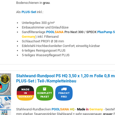
Bodenschienen in
grau
.
Als
PLUS-Set
inkl.:
Unterlegvlies 300 g/m²
Einbauskimmer und Einlaufdüse
Sandfilteranlage
POOL
SANA
Pro Next 300 /
SPECK
PlusPump 5
Germany
) inkl. Filtersand
Schlauchset PROFI Ø 38 mm
Edelstahl-Hochbeckenleiter Comfort; einseitig kürzbar
6-teiliges Reinigungsset PLUS
5-teiliges Wasserpflegeset PLUS
Stahlwand-Rundpool PS HQ 3,50 x 1,20 m Folie 0,8 
PLUS-Set | Teil-/Kompletteinbau
Stahlwand-Rundbecken
POOL
SANA
HQ
-
Made
in
Germany
- beste
mm starker, feuerverzinkter Stahlwand + sehr passgenauer,
grauer
P