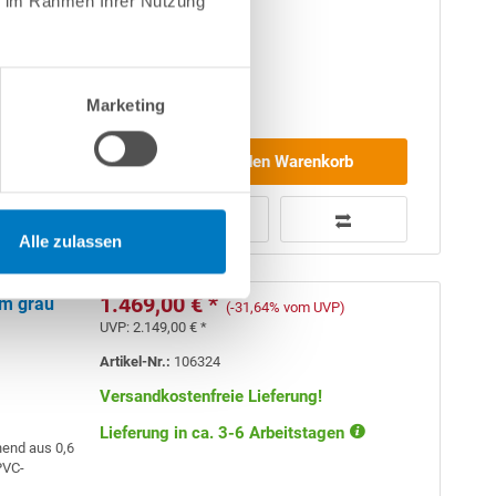
ie im Rahmen Ihrer Nutzung
Marketing
(
Made
in
In den Warenkorb
Alle zulassen
1.469,00 € *
mm grau
(-31,64% vom UVP)
UVP:
2.149,00 € *
Artikel-Nr.:
106324
Versandkostenfreie Lieferung!
Lieferung in ca. 3-6 Arbeitstagen
hend aus 0,6
VC-