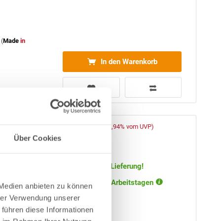
(
Made
in
In den Warenkorb
1.849,00 € *
mm grau
(-33,94% vom UVP)
UVP:
2.799,00 € *
Über Cookies
Artikel-Nr.:
106333
Versandkostenfreie Lieferung!
Lieferung in ca. 3-6 Arbeitstagen
 Medien anbieten zu können
hend aus 0,7
hrer Verwendung unserer
VC-
 führen diese Informationen