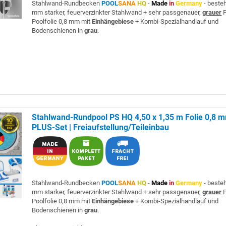
Stahlwand-Rundbecken
POOL
SANA
HQ
-
Made
in
Germany
- beste
mm starker, feuerverzinkter Stahlwand + sehr passgenauer,
grauer
P
Poolfolie 0,8 mm mit
Einhängebiese
+ Kombi-Spezialhandlauf und
Bodenschienen in
grau
.
Stahlwand-Rundpool PS HQ 4,50 x 1,35 m Folie 0,8 
PLUS-Set | Freiaufstellung/Teileinbau
Stahlwand-Rundbecken
POOL
SANA
HQ
-
Made
in
Germany
- beste
mm starker, feuerverzinkter Stahlwand + sehr passgenauer,
grauer
P
Poolfolie 0,8 mm mit
Einhängebiese
+ Kombi-Spezialhandlauf und
Bodenschienen in
grau
.