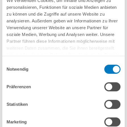
Wir verwenden Cookies, um Inhalte und Anzeigen zu
Lieferung in ca. 3-6 Arbeitstagen
personalisieren, Funktionen für soziale Medien anbieten
zu können und die Zugriffe auf unsere Website zu
In den Warenkorb
analysieren. Außerdem geben wir Informationen zu Ihrer
Verwendung unserer Website an unsere Partner für
soziale Medien, Werbung und Analysen weiter. Unsere
Partner führen diese Informationen möglicherweise mit
weiteren Daten zusammen, die Sie ihnen bereitgestellt
haben oder die sie im Rahmen Ihrer Nutzung der Dienste
gesammelt haben.
Einwilligungsauswahl
Notwendig
Präferenzen
Rundpool Alu PS HQ 5,00 x 1,25 m | Alu-Handlauf | 0,8
mm grau PLUS-Set | Teil- Kompletteinbau
Statistiken
Kurzbeschreibung
2.899,00 € *
Marketing
(-30,96% vom UVP)
UVP:
4.199,00 € *