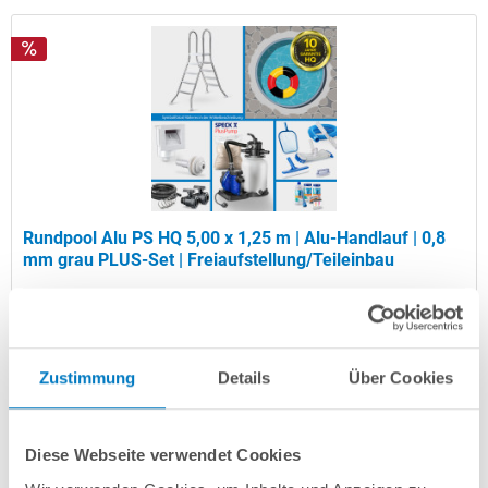
Rundpool Alu PS HQ 5,00 x 1,25 m | Alu-Handlauf | 0,8
mm grau PLUS-Set | Freiaufstellung/Teileinbau
Kurzbeschreibung
2.949,00 € *
(-28,06% vom UVP)
Zustimmung
Details
Über Cookies
UVP:
4.099,00 € *
Artikel-Nr.:
107599
Diese Webseite verwendet Cookies
Versandkostenfreie Lieferung!