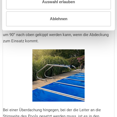
Auswahl erlauben
Auflagefläche, manche Winterabdeckungen gar 35 cm. In
diesem Fall stünde eine eng ausladende Leiter buchstäblich im
Weg und Sie benötigen eine
weit ausladende Leiter
, deren
Ablehnen
Befestigungspunkte sich weiter weg vom Beckenrand befinden.
Optional erhältliche Kippgelenke sorgen dafür, dass die Leiter
um 90° nach oben gekippt werden kann, wenn die Abdeckung
zum Einsatz kommt.
Bei einer Überdachung hingegen, bei der die Leiter an die
Stirnseite des Pools gesetzt werden muss, ist es in den