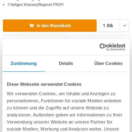
7-teiliges Wasserpflegeset PROFI
In den Warenkorb
Merken
Vergleichen
Fragen? Wir helfen Ihnen gerne weiter:
Zustimmung
Details
Über Cookies
info(at)poolsana.de
Anfrageformular
Diese Webseite verwendet Cookies
Wir verwenden Cookies, um Inhalte und Anzeigen zu
Produktbeschreibung
personalisieren, Funktionen für soziale Medien anbieten
zu können und die Zugriffe auf unsere Website zu
analysieren. Außerdem geben wir Informationen zu Ihrer
Herstellerangaben
Verwendung unserer Website an unsere Partner für
soziale Medien, Werbung und Analysen weiter. Unsere