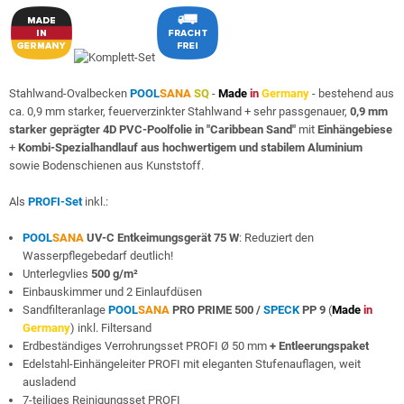
Stahlwand-Ovalbecken
POOL
SANA
SQ
-
Made
in
Germany
- bestehend aus
ca. 0,9 mm starker, feuerverzinkter Stahlwand + sehr passgenauer,
0,9 mm
starker geprägter 4D PVC-Poolfolie in "Caribbean Sand"
mit
Einhängebiese
+
Kombi-Spezialhandlauf aus hochwertigem und stabilem Aluminium
sowie Bodenschienen aus Kunststoff.
Als
PROFI-Set
inkl.:
POOL
SANA
UV-C Entkeimungsgerät 75 W
: Reduziert den
Wasserpflegebedarf deutlich!
Unterlegvlies
500 g/m²
Einbauskimmer und 2 Einlaufdüsen
Sandfilteranlage
POOL
SANA
PRO PRIME 500 /
SPECK
PP 9
(
Made
in
Germany
) inkl. Filtersand
Erdbeständiges Verrohrungsset PROFI Ø 50 mm
+ Entleerungspaket
Edelstahl-Einhängeleiter PROFI mit eleganten Stufenauflagen, weit
ausladend
7-teiliges Reinigungsset PROFI