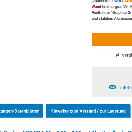
Ovalbecken
POOL
SAN
Wand
in silbergrau/Wei
Poolfolie in "Graphite G
und stabilem Aluminiu
Vergl
info(
tungen/Datenblätter
Hinweise zum Versand / zur Lagerung