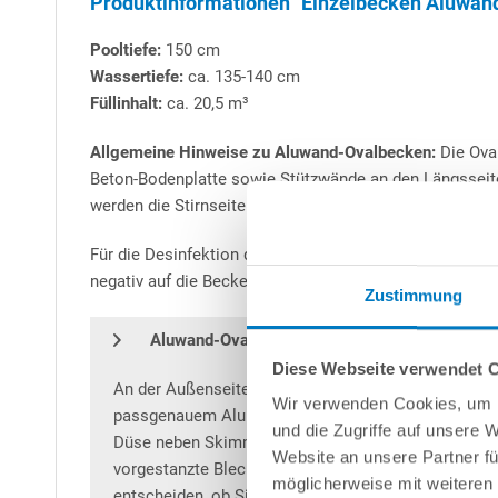
Produktinformationen "Einzelbecken Aluwand-O
Pooltiefe:
150 cm
Wassertiefe:
ca. 135-140 cm
Füllinhalt:
ca. 20,5 m³
Allgemeine Hinweise zu Aluwand-Ovalbecken:
Die Oval
Beton-Bodenplatte sowie Stützwände an den Längsseite
werden die Stirnseiten des Ovalbeckens mit Magerbeton 
Für die Desinfektion des Poolwassers empfehlen wir die
negativ auf die Beckenwand auswirken könnte, selbst 
Zustimmung
Aluwand-Ovalbecken
S
uperior
Q
uality
Made
in
Diese Webseite verwendet 
An der Außenseite kunststoffbeschichtete, innen sc
Wir verwenden Cookies, um I
passgenauem Aluminium-Steckprofil für die schnell
und die Zugriffe auf unsere 
Düse neben Skimmer + 2 Düsen auf der gegenüberlie
Website an unsere Partner fü
vorgestanzte Blech kann vor Ort mit wenigen Handg
möglicherweise mit weiteren
entscheiden, ob Sie das Schwimmbecken mit nur ein