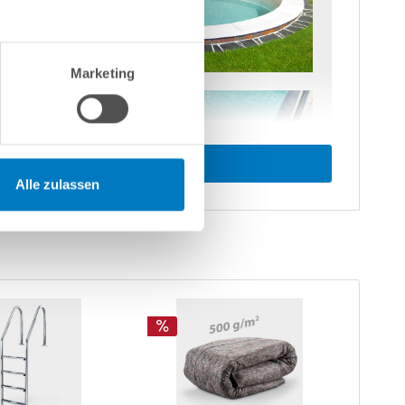
Marketing
Alle zulassen
Top-S