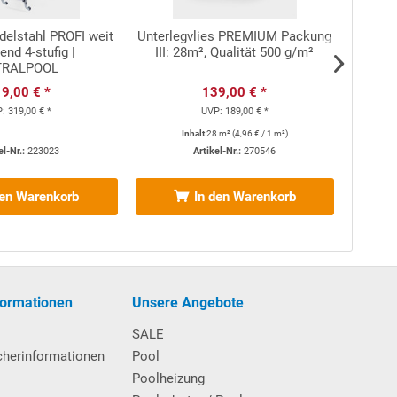
Edelstahl PROFI weit
Unterlegvlies PREMIUM Packung
Poo
end 4-stufig |
III: 28m², Qualität 500 g/m²
TRALPOOL
9,00 € *
139,00 € *
P:
319,00 € *
UVP:
189,00 € *
Inhalt
28 m²
(
4,96 €
/ 1 m²)
el-Nr.:
223023
Artikel-Nr.:
270546
den Warenkorb
In den Warenkorb
rbei erstmalig auch auf haptischer Ebene für ein
ernes Erscheinungsbild verschafft.
formationen
Unsere Angebote
10-jährige
 Durchrostung des Stahlmantels eine
SALE
cherinformationen
Pool
Poolheizung