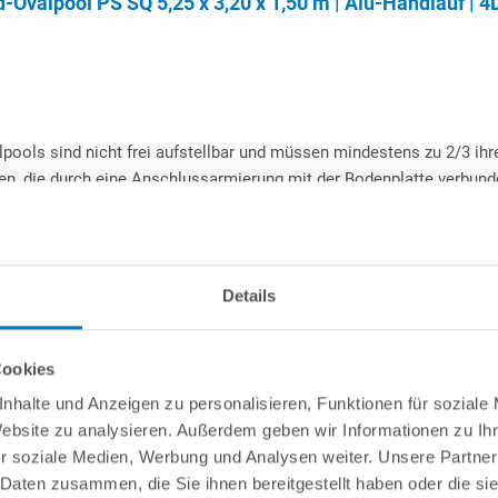
valpool PS SQ 5,25 x 3,20 x 1,50 m | Alu-Handlauf | 4
pools sind nicht frei aufstellbar und müssen mindestens zu 2/3 ih
n, die durch eine Anschlussarmierung mit der Bodenplatte verbund
hinterfüllt.
 Verwendung von Mitteln auf Chlor- oder Aktivsauerstoffbasis. Von 
wenn diese aus Aluminium besteht.
Details
Germany
Cookies
hutzlackierte
Aluminium-Wand mit 1 mm Stärke
. Mit
nhalte und Anzeigen zu personalisieren, Funktionen für soziale
e Verbindung der Stahlwandenden. Ausschnitte für 1 Skimmer + 1
Website zu analysieren. Außerdem geben wir Informationen zu I
genden Seite des Skimmers bereits vorgestanzt. Das jeweils
r soziale Medien, Werbung und Analysen weiter. Unsere Partner
riffen herausgebrochen werden. So können Sie selbst
 Daten zusammen, die Sie ihnen bereitgestellt haben oder die s
er Düse oder zwei Düsen betreiben wollen.