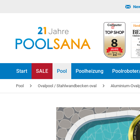
New
Start
SALE
Pool
Poolheizung
Poolroboter
Pool
Ovalpool / Stahlwandbecken oval
Aluminium-Oval