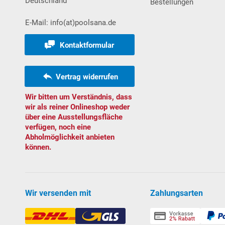
Deutschland
Bestellungen
Sehr stabiler und eleganter
Handlauf aus Aluminium
Folien mit
Keil
biese. Exkurs: Die seitliche Nut wird
E-Mail: info(at)poolsana.de
Handlaufs abgeschnitten und im zweiten Schritt die 
Bodenprofilschienen sind aus stabilem Hartkunststo
Kontaktformular
Weitere wissenswerte Informationen über unsere
S
Vertrag widerrufen
Download Vorabanleitung Aufbau Ovalbecken
Wir bitten um Verständnis, dass
wir als reiner Onlineshop weder
über eine Ausstellungsfläche
Sicherheitshinweise:
Vor dem Bau und der Benutzung e
verfügen, noch eine
und befolgt werden. Um Ertrinken oder ernsthafte Ver
Abholmöglichkeit anbieten
5 Jahren - durch geeignete Sicherheitseinrichtungen 
können.
Sicherheitsvorschriften und -einrichtungen können jedoc
Wir versenden mit
Zahlungsarten