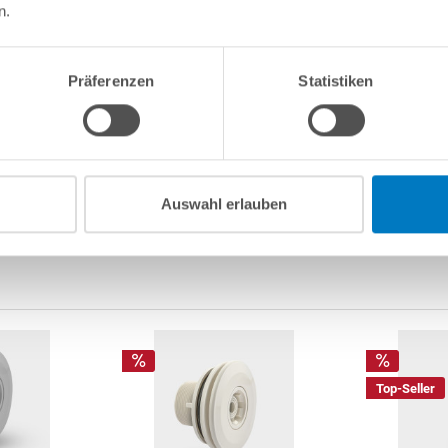
n.
in einem besonders edlen,
silbergrauen Farbton gehalten (RAL
r sehr gut widerspiegelt und dem Becken in Verbindung mit dem
Präferenzen
Statistiken
 verleiht. Zusätzlich bietet die Beschichtung einen
miniums
gegenüber äußeren Einflüssen und auch die daraus
angenehme und hochwertig anmutende Haptik.
Mehr Artikeldetails anzeigen
er und schnellerer Aufbau, da trotz der höheren Materialstärke
Auswahl erlauben
and.
Aluminium
hat bei 1 mm Stärke ca. 2,8 kg/m², wohingegen
,6 kg/m² hat. Darüber hinaus ist
Aluminium
 mm Stärke
sowie angeschweißter
Einhängebiese
. Dadurch keine
enau! UV-stabilisiert und absolut witterungs- und kältebeständig.
ergestellte Poolfolie wird ab Werk auf ein gewisses Untermaß,
ie Ausdehnung durch Temperatur und Wasserdruck zu
Top-Seller
emperaturen zwischen +15 bis +25° C erfolgen. Dabei ist zu
desttemperatur vorherrschen sollte, da besonders im Frühling die
sonst beim Verlegen nicht schnell genug „auf Temperatur kommt“,