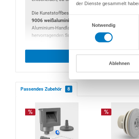
der Dienste gesammelt habe
Die Kunststoffbeschichtung an der Außenseite ist 
Einwilligungsauswahl
9006 weißaluminium)
, der den Aluminium-Charakte
Notwendig
Aluminium-Handlauf ein besonders harmonisches Bild
hervorragenden
Schutz des darunter liegenden Alu
resultierende
leicht raue Struktur
bietet eine sehr 
Vorteile von Aluminium gegenüber Stahl
: Einfacher
Ablehnen
eine
Alu-Wand
deutlich leichter ist als eine Stahlw
Stahl bei 0,6 mm ca. 4,4 kg/m² und bei 0,8 mm ca. 5
korrosionsbeständiger als Stahl.
Passendes Zubehör
8
Geprägte, anthrazitgraue
4D PVC-Poolfolie mit
0,9
Erstellung einer Hohlkehle notwendig und sehr passg
Dichtheitsklasse W1. Hinweis: Die in Deutschland h
d.h. etwas kleiner als das Becken, gefertigt, um d
berücksichtigen. Die Montage der Folie sollte bei T
berücksichtigen, dass auch nachts die genannte Min
Nächte noch durchaus kalt sind und die Innenhülle 