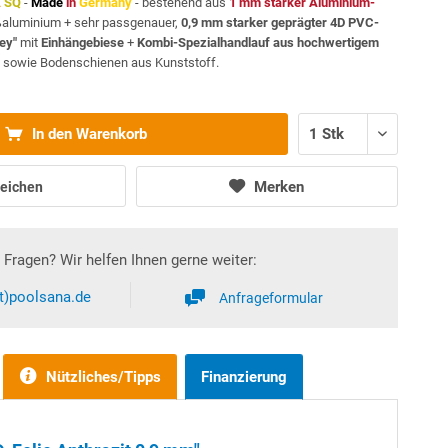
A
SQ
-
Made
in
Germany
- bestehend aus
1 mm starker Aluminium-
ßaluminium + sehr passgenauer,
0,9 mm starker geprägter 4D PVC-
rey"
mit
Einhängebiese
+
Kombi-Spezialhandlauf aus hochwertigem
m
sowie Bodenschienen aus Kunststoff.
In den Warenkorb
Merken
eichen
Fragen? Wir helfen Ihnen gerne weiter:
at)poolsana.de
Anfrageformular
Nützliches/Tipps
Finanzierung