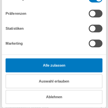
Präferenzen
In den Warenkorb
Merken
Vergleichen
Statistiken
Marketing
Fragen? Wir helfen Ihnen gerne weiter:
info(at)poolsana.de
Anfrageformular
Alle zulassen
Produktbeschreibung
Auswahl erlauben
Herstellerangaben
Ablehnen
Anleitungen/Datenblätter