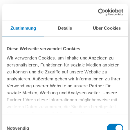
Zustimmung
Details
Über Cookies
Stahlwand-Achtformbecken
POOL
SANA
HQ
-
Made
in
Germany
-
bestehend aus 0,7 mm starker, feuerverzinkter Stahlwand +
Stahlstützkonstruktion mit 2 Sitzborden + sehr passgenauer, grauer PVC-
Diese Webseite verwendet Cookies
Poolfolie 0,8 mm mit
Einhängebiese
+
Kombi-Spezialhandlauf aus
hochwertigem und stabilem Aluminium
sowie Bodenschienen aus
Wir verwenden Cookies, um Inhalte und Anzeigen zu
Kunststoff.
personalisieren, Funktionen für soziale Medien anbieten
zu können und die Zugriffe auf unsere Website zu
Als
PLUS-Set
inkl.:
analysieren. Außerdem geben wir Informationen zu Ihrer
Verwendung unserer Website an unsere Partner für
Unterlegvlies 300 g/m²
Einbauskimmer und 2 Einlaufdüsen
soziale Medien, Werbung und Analysen weiter. Unsere
Sandfilteranlage
POOL
SANA
Pro Next 400 /
SPECK
PlusPump 7
(
Made
Partner führen diese Informationen möglicherweise mit
in
Germany
) inkl. Filtersand
weiteren Daten zusammen, die Sie ihnen bereitgestellt
Schlauchset PROFI Ø 38 mm
haben oder die sie im Rahmen Ihrer Nutzung der Dienste
Edelstahl-Hochbeckenleiter Comfort; einseitig kürzbar
gesammelt haben.
6-teiliges Reinigungsset PLUS
Einwilligungsauswahl
5-teiliges Wasserpflegeset PLUS
Notwendig