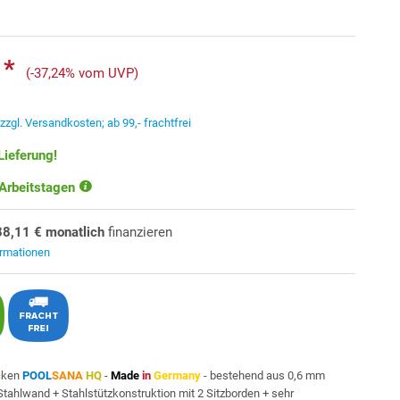
 *
(-37,24% vom UVP)
.
zzgl. Versandkosten; ab 99,- frachtfrei
Lieferung!
 Arbeitstagen
88,11 € monatlich
finanzieren
ormationen
cken
POOL
SANA
HQ
-
Made
in
Germany
- bestehend aus 0,6 mm
 Stahlwand + Stahlstützkonstruktion mit 2 Sitzborden + sehr