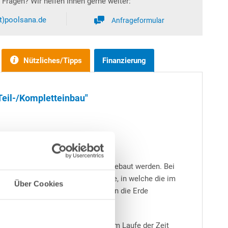
Fragen? Wir helfen Ihnen gerne weiter:
at)poolsana.de
Anfrageformular
Nützliches/Tipps
Finanzierung
Teil-/Kompletteinbau"
llt oder teilweise bzw. ganz eingebaut werden. Bei
t die Erstellung einer Bodenplatte, in welche die im
Über Cookies
den muss. Wird der Achtformpool in die Erde
Salz ist abzuraten, da dies sich im Laufe der Zeit