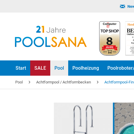
New
Start
SALE
Pool
Poolheizung
Poolroboter
Pool
Achtformpool / Achtformbecken
Achtformpool-Fin