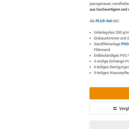
passgenauer, sandfarbe
aus hochwertigem und 
Als
PLUS-Set
inkl.:
Unterlegvlies 300 g/
Einbauskimmer und 2
Sandfilteranlage
POO
Filtersand
Erdbeständiges PVC-
3-stufige Einhänge-P
6-teiliges Reinigung
5-teiliges Wasserpfl
Vergl