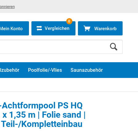
bonnieren
0
Vergleichen
Mein Konto
Warenkorb
lzubehör
Poolfolie/-Vlies
Saunazubehör
-Achtformpool PS HQ
 x 1,35 m | Folie sand |
 Teil-/Kompletteinbau