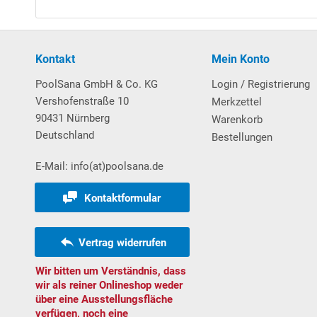
Bodenprofilschienen sind aus stabilem Hartkunststo
Weitere wissenswerte Informationen über unsere
H
Kontakt
Mein Konto
Download Vorabanleitung Aufbau Achtformbe
PoolSana GmbH & Co. KG
Login / Registrierung
Vershofenstraße 10
Merkzettel
90431 Nürnberg
Poolleiter
Warenkorb
Deutschland
Bestellungen
Pool-Leiter aus
V2A-Edelstahl
, eng ausladend und 
E-Mail: info(at)poolsana.de
Schwimmbads erfolgt die Befestigung der Poolleiter
welche ebenerdig einzementiert werden und als Auf
Kontaktformular
Max. Belastbarkeit: 110 kg.
Vertrag widerrufen
Filtersystem
Wir bitten um Verständnis, dass
wir als reiner Onlineshop weder
Sandfilteranlage
POOL
SANA
PRO Next
-
Made
in
Ge
über eine Ausstellungsfläche
PlusPump 7
.
verfügen, noch eine