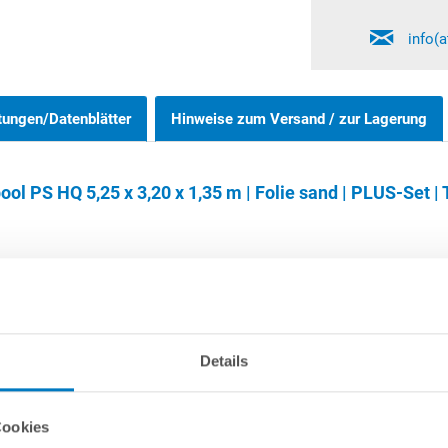
info(
tungen/Datenblätter
Hinweise zum Versand / zur Lagerung
 PS HQ 5,25 x 3,20 x 1,35 m | Folie sand | PLUS-Set | 
lle Achtformpools 1,20 m und 1,35 m können wahlweise frei aufgeste
nd vonnöten. Grundsätzlich bei allen Achtformbecken erforderlich is
Details
hend aus 2 Seitenstützen sowie 1 Grundträger mit einbetoniert wer
Magerbeton zu hinterfüllen.
Cookies
 Verwendung von Mitteln auf Chlor- oder Aktivsauerstoffbasis. Von 