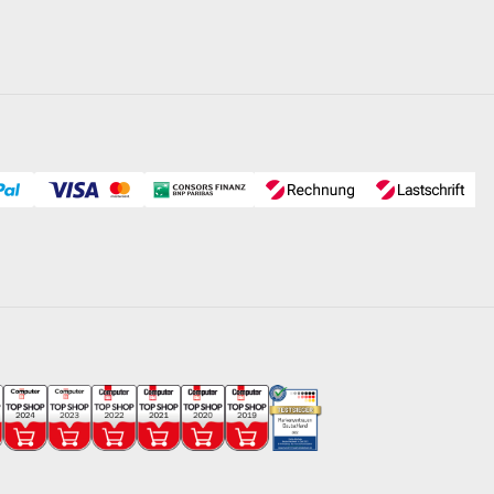
erspiegels aufgestellt werden (ein maximaler Höhenunterschied
eitere wissenswerte Informationen über den Unterschied
enden Poolpumpen.
kel
erk mit Kabel und Anschlussstecker montiert
wie 50 kg Filter-Quarzsand.
0