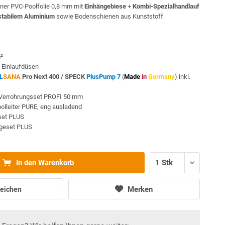
ner PVC-Poolfolie 0,8 mm mit
Einhängebiese
+
Kombi-Spezialhandlauf
stabilem Aluminium
sowie Bodenschienen aus Kunststoff.
m²
 Einlaufdüsen
L
SANA
Pro Next 400 /
SPECK
PlusPump 7
(
Made
in
Germany
) inkl.
Verrohrungsset PROFI 50 mm
oolleiter PURE, eng ausladend
sset PLUS
egeset PLUS
In den Warenkorb
Merken
eichen