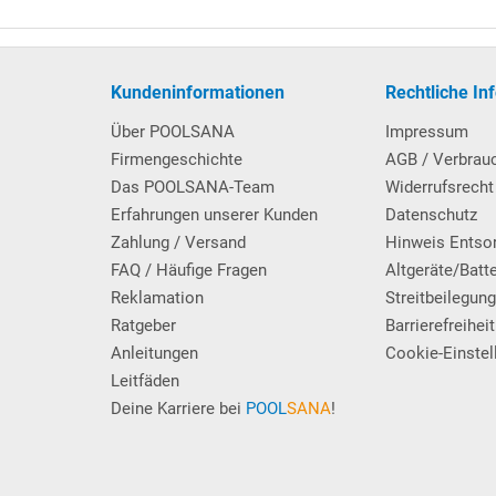
ff.
Q-Stahlwandbecken
.
Kundeninformationen
Rechtliche In
cken
Über POOLSANA
Impressum
Firmengeschichte
AGB / Verbrau
Das POOLSANA-Team
Widerrufsrecht
Erfahrungen unserer Kunden
Datenschutz
mit 3 rutschhemmenden Trittstufen. An der Außenseite des
Zahlung / Versand
Hinweis Entso
 mittels Kunststoff-Einbauhülsen (im Lieferumfang enthalten),
FAQ / Häufige Fragen
Altgeräte/Batt
nahme für die Leiterholme dienen.
Reklamation
Streitbeilegun
Ratgeber
Barrierefreiheit
Anleitungen
Cookie-Einstel
Leitfäden
Deine Karriere bei
POOL
SANA
!
rmany
- mit Filterbehälter Ø 400 mm sowie
SPECK-Poolpumpe