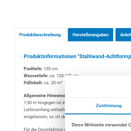
Produktbeschreibung
Herstellerangaben
Anlei
Produktinformationen "Stahlwand-Achtformpool
Pooltiefe:
135 cm
Wassertiefe:
ca. 120-125 cm
Füllinhalt:
ca. 20 m³
Allgemeine Hinweise zu Stahlwand-Achtformbecken:
A
1,50 m hingegen ist ein Teileinbau (mind. 50 cm) zwinge
Zustimmung
Lieferumfang enthaltene Stahl-Stützkonstruktion beste
eingelassen, so ist der eingelassene Bereich stets mit 
Diese Webseite verwendet 
Für die Desinfektion des Poolwassers empfehlen wir die