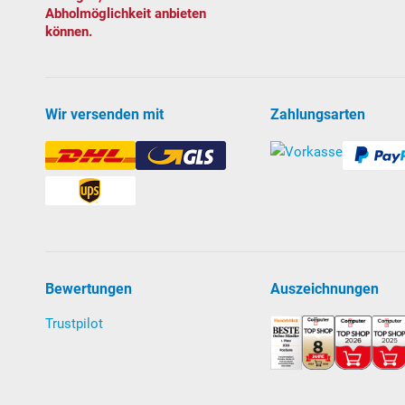
Abholmöglichkeit anbieten
Pumpenspezifikationen:
können.
Selbst
an
saugend, kann auch oberhalb des Wass
von 1 m wird empfohlen).
Klicken Sie hier
für w
zwischen selbstansaugenden und normalsaug
Wir versenden mit
Zahlungsarten
Vorfilter mit großem Siebkorb und Klarsichtdec
Umwälzleistung: 8,5 m³/h bei 6 mWS
Leistungsaufnahme: 450 W; 230 Volt 1 N. Ab W
TÜV- und GS-geprüft
Lieferung mit 7-Wege-Rückspülventil, Grundplatte so
Download Anleitung Filteranlage PRO Next 40
Bewertungen
Auszeichnungen
Einbauteile
Trustpilot
aufklappen zum Weiterlesen
Verrohrungsmaterial