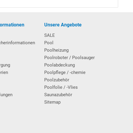
formationen
Unsere Angebote
SALE
cherinformationen
Pool
Poolheizung
Poolroboter / Poolsauger
rgung
Poolabdeckung
erien
Poolpflege / -chemie
g
Poolzubehör
Poolfolie / -Vlies
lungen
Saunazubehör
Sitemap