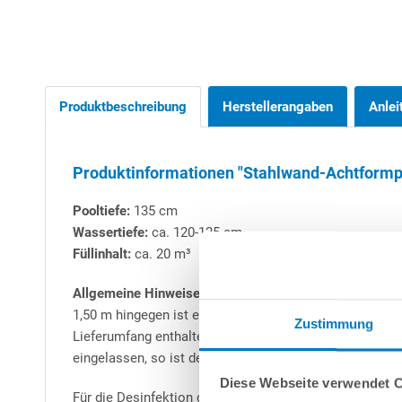
Produktbeschreibung
Herstellerangaben
Anlei
Produktinformationen "Stahlwand-Achtformpool
Pooltiefe:
135 cm
Wassertiefe:
ca. 120-125 cm
Füllinhalt:
ca. 20 m³
Allgemeine Hinweise zu Stahlwand-Achtformbecken:
A
1,50 m hingegen ist ein Teileinbau (mind. 50 cm) zwinge
Zustimmung
Lieferumfang enthaltene Stahl-Stützkonstruktion beste
eingelassen, so ist der eingelassene Bereich stets mit 
Diese Webseite verwendet 
Für die Desinfektion des Poolwassers empfehlen wir die