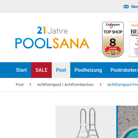
New
Start
SALE
Pool
Poolheizung
Poolroboter
Pool
Achtformpool / Achtformbecken
Achtformpool-Fin