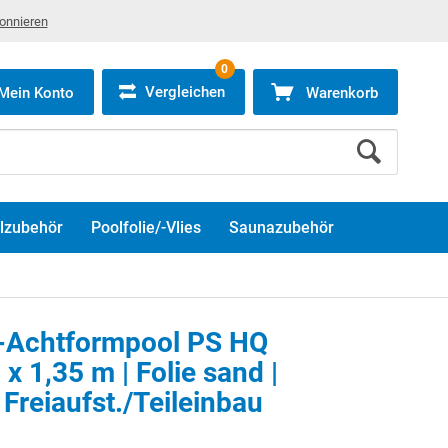
bonnieren
0
Vergleichen
Mein Konto
Warenkorb
lzubehör
Poolfolie/-Vlies
Saunazubehör
-Achtformpool PS HQ
 x 1,35 m | Folie sand |
 Freiaufst./Teileinbau