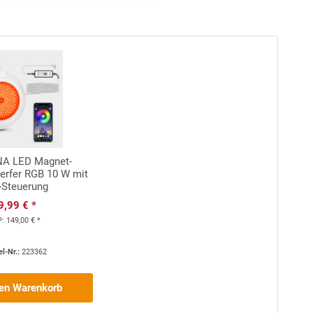
A LED Magnet-
erfer RGB 10 W mit
-Steuerung
9,99 € *
P:
149,00 € *
el-Nr.:
223362
den Warenkorb
il: Kein Absetzen des Handlaufs vonnöten. Die