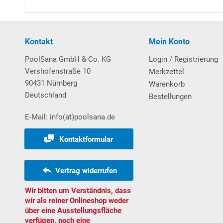
Bodenprofilschienen sind aus stabilem Hartkunststo
Weitere wissenswerte Informationen über unsere
H
Kontakt
Mein Konto
Download Vorabanleitung Aufbau Achtformbe
PoolSana GmbH & Co. KG
Login / Registrierung
Vershofenstraße 10
Merkzettel
90431 Nürnberg
Poolleiter
Warenkorb
Deutschland
Bestellungen
Aufstell-Poolleiter Comfort mit Ø 43 mm Leiterhol
E-Mail: info(at)poolsana.de
sowie 1 mittigen Plattform.
Max. Belastbarkeit: 130 kg
Kontaktformular
Auch bei Teileinbau geeignet:
Die an der Pool-Außen
Vertrag widerrufen
einfach mit einer Eisensäge entsprechend gekürzt w
gereinigt worden sind, können die verstellbaren Kun
Wir bitten um Verständnis, dass
wir als reiner Onlineshop weder
über eine Ausstellungsfläche
Filtersystem
verfügen, noch eine