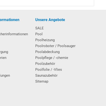
formationen
Unsere Angebote
SALE
cherinformationen
Pool
Poolheizung
Poolroboter / Poolsauger
rgung
Poolabdeckung
erien
Poolpflege / -chemie
g
Poolzubehör
Poolfolie / -Vlies
lungen
Saunazubehör
Sitemap