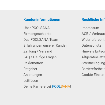
ff.
Q-Stahlwandbecken
.
Kundeninformationen
Rechtliche In
cken
Über POOLSANA
Impressum
Firmengeschichte
AGB / Verbrau
Das POOLSANA-Team
Widerrufsrecht
Erfahrungen unserer Kunden
Datenschutz
men aus
V2A Edelstahl
, innen und außen je 5 Kunststoff-Trittstufen
Zahlung / Versand
Hinweis Entso
FAQ / Häufige Fragen
Altgeräte/Batt
Reklamation
Streitbeilegun
Ratgeber
Barrierefreiheit
Anleitungen
Cookie-Einstel
seite befindlichen Leiterholme können bei Teileinbau des Pools
Leitfäden
erden (ggf. Entfall von Stufen). Nachdem die Schnittkanten
Deine Karriere bei
POOL
SANA
!
ststoff-Fußteller einfach wieder aufgesteckt werden.