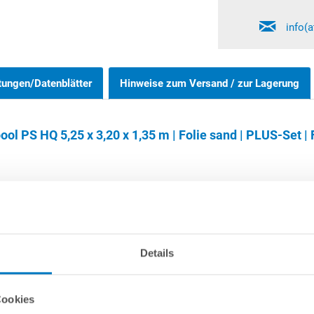
info(
tungen/Datenblätter
Hinweise zum Versand / zur Lagerung
 PS HQ 5,25 x 3,20 x 1,35 m | Folie sand | PLUS-Set | F
lle Achtformpools 1,20 m und 1,35 m können wahlweise frei aufgeste
nd vonnöten. Grundsätzlich bei allen Achtformbecken erforderlich is
Details
hend aus 2 Seitenstützen sowie 1 Grundträger mit einbetoniert wer
Magerbeton zu hinterfüllen.
Cookies
 Verwendung von Mitteln auf Chlor- oder Aktivsauerstoffbasis. Von 