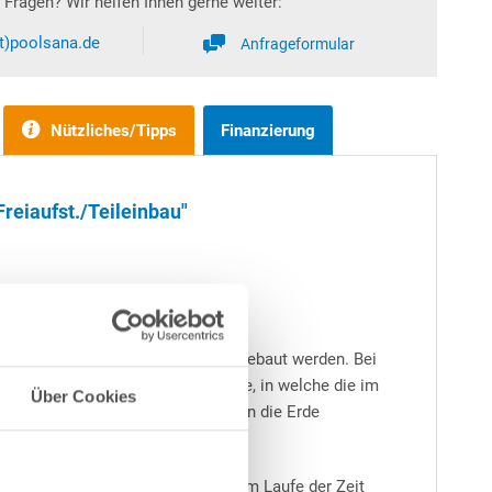
Fragen? Wir helfen Ihnen gerne weiter:
at)poolsana.de
Anfrageformular
Nützliches/Tipps
Finanzierung
reiaufst./Teileinbau"
llt oder teilweise bzw. ganz eingebaut werden. Bei
t die Erstellung einer Bodenplatte, in welche die im
Über Cookies
den muss. Wird der Achtformpool in die Erde
Salz ist abzuraten, da dies sich im Laufe der Zeit