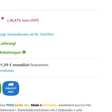
 *
(-36,47% vom UVP)
.
zzgl. Versandkosten; ab 99,- frachtfrei
Lieferung!
 Arbeitstagen
91,09 € monatlich
finanzieren
ormationen
cken
POOL
SANA
HQ
-
Made
in
Germany
- bestehend aus 0,6 mm
 Stahlwand + Stahlstützkonstruktion mit 2 Sitzborden + sehr