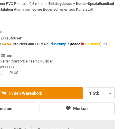
ner PVC-Poolfolie 0,8 mm mit
Einhängebiese
+
Kombi-Spezialhandlauf
stabilem Aluminium
sowie Bodenschienen aus Kunststoff.
m²
 Einlaufdüsen
L
SANA
Pro Next 400 /
SPECK
PlusPump 7
(
Made
in
Germany
) inkl.
Ø 38 mm
eiter Comfort; einseitig kürzbar
sset PLUS
egeset PLUS
In den Warenkorb
Merken
eichen