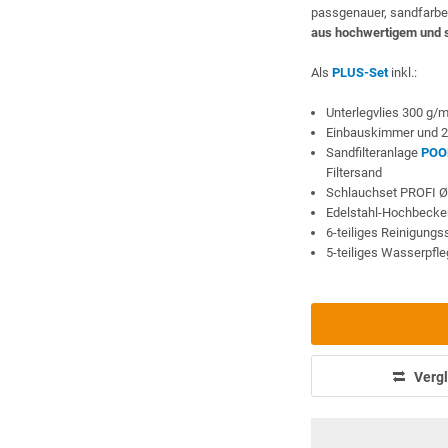
passgenauer, sandfarbe
aus hochwertigem und 
Als
PLUS-Set
inkl.:
Unterlegvlies 300 g/
Einbauskimmer und 2
Sandfilteranlage
POO
Filtersand
Schlauchset PROFI 
Edelstahl-Hochbeckenl
6-teiliges Reinigung
5-teiliges Wasserpfl
Vergl