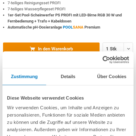
7-teiliges Reinigungsset PROFI
7-teiliges Wasserpflegeset PROFI
1er-Set Pool-Scheinwerfer PS PROFI mit LED-Birne RGB 30 W und
Fernbedienung + Trafo + Kabeldosen
Automatische pH-Dosieranlage
POOL
SANA
Premium
In den Warenkorb
Merken
Vergleichen
Zustimmung
Details
Über Cookies
Fragen? Wir helfen Ihnen gerne weiter:
Diese Webseite verwendet Cookies
info(at)poolsana.de
Anfrageformular
Wir verwenden Cookies, um Inhalte und Anzeigen zu
personalisieren, Funktionen für soziale Medien anbieten
zu können und die Zugriffe auf unsere Website zu
Produktbeschreibung
analysieren. Außerdem geben wir Informationen zu Ihrer