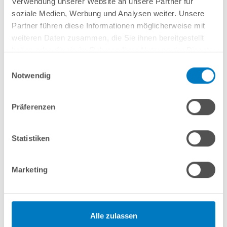
Verwendung unserer Website an unsere Partner für
soziale Medien, Werbung und Analysen weiter. Unsere
Herstellerangaben
Partner führen diese Informationen möglicherweise mit
weiteren Daten zusammen, die Sie ihnen bereitgestellt
Anleitungen/Datenblätter
haben oder die sie im Rahmen Ihrer Nutzung der Dienste
gesammelt haben.
Einwilligungsauswahl
Notwendig
Hinweise zum Versand / zur Lagerung
Präferenzen
Nützliches/Tipps
Statistiken
Finanzierung
Marketing
Optionen/Aufpreise
Alle zulassen