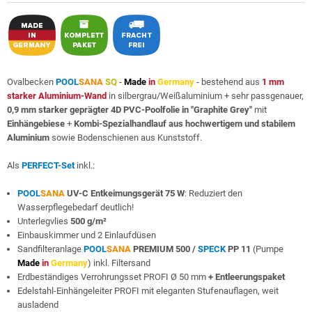
Ovalbecken
POOL
SANA
SQ
-
Made
in
Germany
- bestehend aus
1 mm
starker Aluminium-Wand
in silbergrau/Weißaluminium + sehr passgenauer,
0,9 mm starker geprägter 4D PVC-Poolfolie in "Graphite Grey"
mit
Einhängebiese
+
Kombi-Spezialhandlauf aus hochwertigem und stabilem
Aluminium
sowie Bodenschienen aus Kunststoff.
Als
PERFECT-Set
inkl.:
POOL
SANA
UV-C Entkeimungsgerät 75 W
: Reduziert den
Wasserpflegebedarf deutlich!
Unterlegvlies
500 g/m²
Einbauskimmer und 2 Einlaufdüsen
Sandfilteranlage
POOL
SANA
PREMIUM 500 /
SPECK
PP 11
(Pumpe
Made
in
Germany
) inkl. Filtersand
Erdbeständiges Verrohrungsset PROFI Ø 50 mm
+ Entleerungspaket
Edelstahl-Einhängeleiter PROFI mit eleganten Stufenauflagen, weit
ausladend