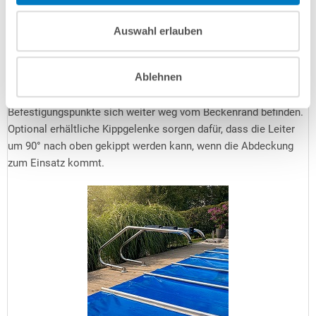
Welche Leiter benötige ich?
Das hängt von einer etwaigen geplanten Abdeckung ab.
Auswahl erlauben
Stangenabdeckungen beispielsweise benötigen rundum 25 cm
Auflagefläche, manche Winterabdeckungen gar 35 cm. In
Ablehnen
diesem Fall stünde eine eng ausladende Leiter buchstäblich im
Weg und Sie benötigen eine
weit ausladende Leiter
, deren
Befestigungspunkte sich weiter weg vom Beckenrand befinden.
Optional erhältliche Kippgelenke sorgen dafür, dass die Leiter
um 90° nach oben gekippt werden kann, wenn die Abdeckung
zum Einsatz kommt.