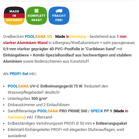
Ovalbecken
POOL
SANA
SQ
-
Made
in
Germany
- bestehend aus
1 mm
starker Aluminium-Wand
in silbergrau/Weißaluminium + sehr passgenauer,
0,9 mm starker geprägter 4D PVC-Poolfolie in "Caribbean Sand"
mit
Einhängebiese
+
Kombi-Spezialhandlauf aus hochwertigem und stabilem
Aluminium
sowie Bodenschienen aus Kunststoff.
Als
PROFI-Set
inkl.:
POOL
SANA
UV-C Entkeimungsgerät 75 W
: Reduziert den
Wasserpflegebedarf deutlich!
Unterlegvlies
500 g/m²
Einbauskimmer und 2 Einlaufdüsen
Sandfilteranlage
POOL
SANA
PRO PRIME 500 /
SPECK
PP 9
(
Made
in
Germany
) inkl. Filtersand
Erdbeständiges Verrohrungsset PROFI Ø 50 mm
+ Entleerungspaket
Edelstahl-Einhängeleiter PROFI mit eleganten Stufenauflagen, weit
ausladend