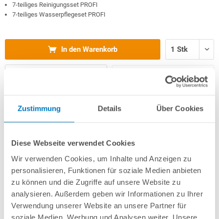
7-teiliges Reinigungsset PROFI
7-teiliges Wasserpflegeset PROFI
In den Warenkorb
Merken
Vergleichen
Zustimmung
Details
Über Cookies
Fragen? Wir helfen Ihnen gerne weiter:
info(at)poolsana.de
Anfrageformular
Diese Webseite verwendet Cookies
Wir verwenden Cookies, um Inhalte und Anzeigen zu
personalisieren, Funktionen für soziale Medien anbieten
Produktbeschreibung
zu können und die Zugriffe auf unsere Website zu
analysieren. Außerdem geben wir Informationen zu Ihrer
Herstellerangaben
Verwendung unserer Website an unsere Partner für
soziale Medien, Werbung und Analysen weiter. Unsere