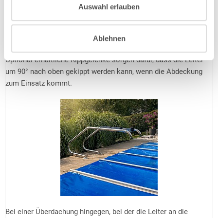
Stangenabdeckungen beispielsweise benötigen rundum 25 cm
Auswahl erlauben
Auflagefläche, manche Winterabdeckungen gar 35 cm. In
diesem Fall stünde eine eng ausladende Leiter buchstäblich im
Weg und Sie benötigen eine
weit ausladende Leiter
, deren
Ablehnen
Befestigungspunkte sich weiter weg vom Beckenrand befinden.
Optional erhältliche Kippgelenke sorgen dafür, dass die Leiter
um 90° nach oben gekippt werden kann, wenn die Abdeckung
zum Einsatz kommt.
Bei einer Überdachung hingegen, bei der die Leiter an die