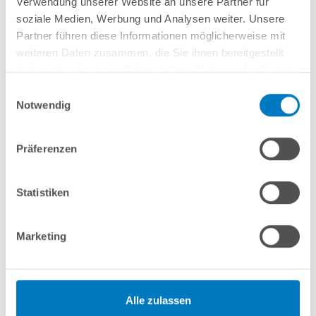
Verwendung unserer Website an unsere Partner für
soziale Medien, Werbung und Analysen weiter. Unsere
Herstellerangaben
Partner führen diese Informationen möglicherweise mit
weiteren Daten zusammen, die Sie ihnen bereitgestellt
Anleitungen/Datenblätter
haben oder die sie im Rahmen Ihrer Nutzung der Dienste
gesammelt haben.
Einwilligungsauswahl
Notwendig
Hinweise zum Versand / zur Lagerung
Präferenzen
Nützliches/Tipps
Statistiken
Finanzierung
Marketing
Optionen/Aufpreise
Alle zulassen