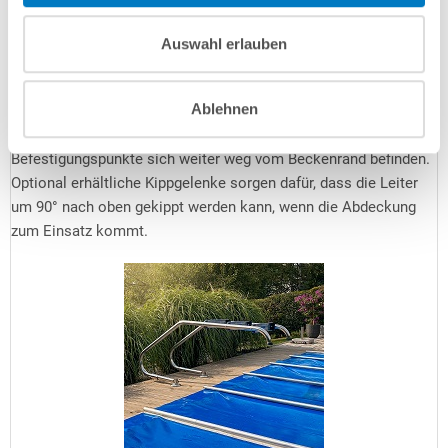
Welche Leiter benötige ich?
Das hängt von einer etwaigen geplanten Abdeckung ab.
Auswahl erlauben
Stangenabdeckungen beispielsweise benötigen rundum 25 cm
Auflagefläche, manche Winterabdeckungen gar 35 cm. In
Ablehnen
diesem Fall stünde eine eng ausladende Leiter buchstäblich im
Weg und Sie benötigen eine
weit ausladende Leiter
, deren
Befestigungspunkte sich weiter weg vom Beckenrand befinden.
Optional erhältliche Kippgelenke sorgen dafür, dass die Leiter
um 90° nach oben gekippt werden kann, wenn die Abdeckung
zum Einsatz kommt.