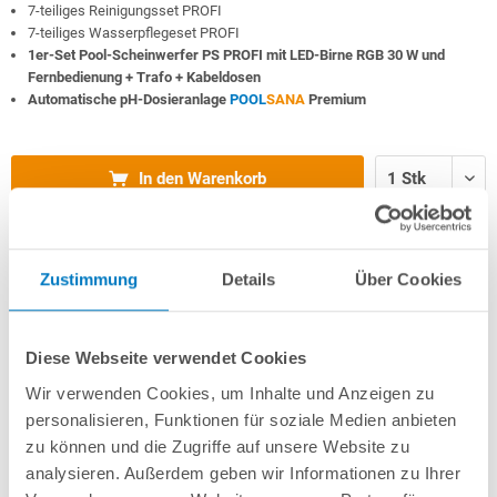
7-teiliges Reinigungsset PROFI
7-teiliges Wasserpflegeset PROFI
1er-Set Pool-Scheinwerfer PS PROFI mit LED-Birne RGB 30 W und
Fernbedienung + Trafo + Kabeldosen
Automatische pH-Dosieranlage
POOL
SANA
Premium
In den Warenkorb
Merken
Vergleichen
Zustimmung
Details
Über Cookies
Fragen? Wir helfen Ihnen gerne weiter:
Diese Webseite verwendet Cookies
info(at)poolsana.de
Anfrageformular
Wir verwenden Cookies, um Inhalte und Anzeigen zu
personalisieren, Funktionen für soziale Medien anbieten
zu können und die Zugriffe auf unsere Website zu
Produktbeschreibung
analysieren. Außerdem geben wir Informationen zu Ihrer