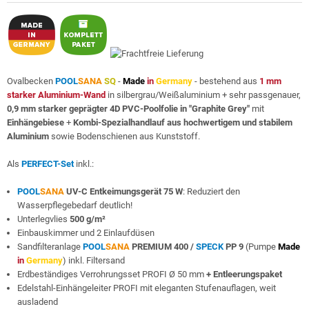
Ovalbecken
POOL
SANA
SQ
-
Made
in
Germany
- bestehend aus
1 mm
starker Aluminium-Wand
in silbergrau/Weißaluminium + sehr passgenauer,
0,9 mm starker geprägter 4D PVC-Poolfolie in "Graphite Grey"
mit
Einhängebiese
+
Kombi-Spezialhandlauf aus hochwertigem und stabilem
Aluminium
sowie Bodenschienen aus Kunststoff.
Als
PERFECT-Set
inkl.:
POOL
SANA
UV-C Entkeimungsgerät 75 W
: Reduziert den
Wasserpflegebedarf deutlich!
Unterlegvlies
500 g/m²
Einbauskimmer und 2 Einlaufdüsen
Sandfilteranlage
POOL
SANA
PREMIUM 400 /
SPECK
PP 9
(Pumpe
Made
in
Germany
) inkl. Filtersand
Erdbeständiges Verrohrungsset PROFI Ø 50 mm
+ Entleerungspaket
Edelstahl-Einhängeleiter PROFI mit eleganten Stufenauflagen, weit
ausladend