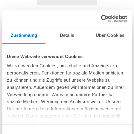
Steuerung mit LED-Anzeige für Picco 3.5
Zustimmung
Details
Über Cookies
Artikel-Nr.:
290432
69,99 € *
Diese Webseite verwendet Cookies
(-29,3% vom UVP)
Wir verwenden Cookies, um Inhalte und Anzeigen zu
UVP:
99,00 € *
personalisieren, Funktionen für soziale Medien anbieten
inkl. gesetzlicher MwSt.
zzgl. Versandkosten; ab 99,- frachtfrei
zu können und die Zugriffe auf unsere Website zu
Lieferung in ca. 1-3 Arbeitstagen
analysieren. Außerdem geben wir Informationen zu Ihrer
Verwendung unserer Website an unsere Partner für
Ersatz-Display mit Anschlusskabel für Wärmepumpen aus der Reihe
soziale Medien, Werbung und Analysen weiter. Unsere
"PICCO Silence 3.5".
Partner führen diese Informationen möglicherweise mit
weiteren Daten zusammen, die Sie ihnen bereitgestellt
haben oder die sie im Rahmen Ihrer Nutzung der Dienste
In den Warenkorb
gesammelt haben.
Einwilligungsauswahl