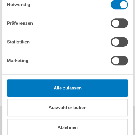
Notwendig
Merken
Vergleichen
Präferenzen
Fragen? Wir helfen Ihnen gerne weiter:
Statistiken
info(at)poolsana.de
Anfrageformular
Marketing
Produktbeschreibung
Alle zulassen
Herstellerangaben
Auswahl erlauben
Kontakt
Mein Konto
Ablehnen