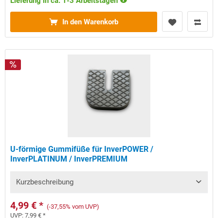
Lieferung in ca. 1-3 Arbeitstagen
In den Warenkorb
U-förmige Gummifüße für InverPOWER /
InverPLATINUM / InverPREMIUM
Kurzbeschreibung
4,99 € *
(-37,55% vom UVP)
UVP:
7,99 € *