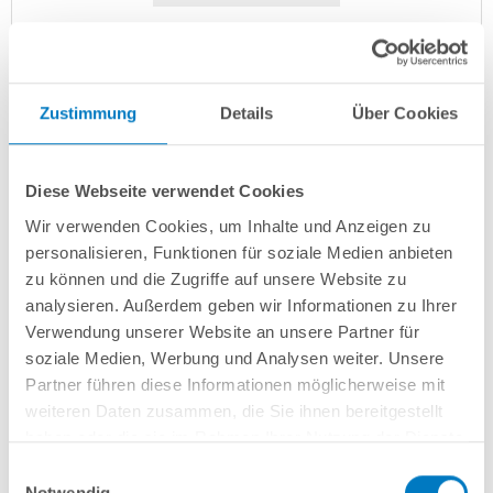
Titan-Wärmetauscher für InverPlatinum 11
Kurzbeschreibung
Zustimmung
Details
Über Cookies
399,00 € *
(-29,88% vom UVP)
UVP:
569,00 € *
Diese Webseite verwendet Cookies
Artikel-Nr.:
290820
Wir verwenden Cookies, um Inhalte und Anzeigen zu
Versandkostenfreie Lieferung!
personalisieren, Funktionen für soziale Medien anbieten
Lieferung in ca. 1-3 Arbeitstagen
zu können und die Zugriffe auf unsere Website zu
analysieren. Außerdem geben wir Informationen zu Ihrer
In den Warenkorb
Verwendung unserer Website an unsere Partner für
soziale Medien, Werbung und Analysen weiter. Unsere
Partner führen diese Informationen möglicherweise mit
weiteren Daten zusammen, die Sie ihnen bereitgestellt
haben oder die sie im Rahmen Ihrer Nutzung der Dienste
gesammelt haben.
Einwilligungsauswahl
Notwendig