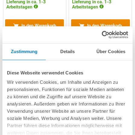
Lieferung in ca. 1-3
Lieferung in ca. 1-3
Arbeitstagen
Arbeitstagen
In den Warenkorb
In den Warenkorb
Zustimmung
Details
Über Cookies
Diese Webseite verwendet Cookies
Wir verwenden Cookies, um Inhalte und Anzeigen zu
personalisieren, Funktionen für soziale Medien anbieten
zu können und die Zugriffe auf unsere Website zu
analysieren. Außerdem geben wir Informationen zu Ihrer
Verwendung unserer Website an unsere Partner für
Filterkorb für Telsa 50
Ladekabel für Telsa 50
soziale Medien, Werbung und Analysen weiter. Unsere
Partner führen diese Informationen möglicherweise mit
34,99 € *
34,99 € *
weiteren Daten zusammen, die Sie ihnen bereitgestellt