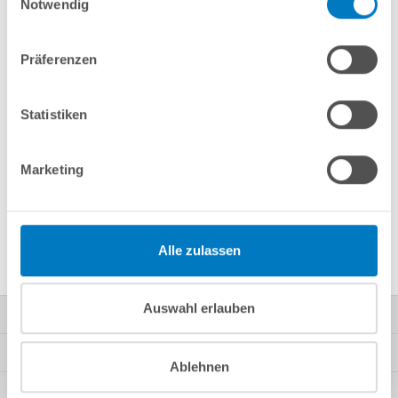
Notwendig
Merken
Vergleichen
Präferenzen
Fragen? Wir helfen Ihnen gerne weiter:
info(at)poolsana.de
Anfrageformular
Statistiken
Marketing
Produktbeschreibung
Herstellerangaben
Alle zulassen
Auswahl erlauben
Kontakt
Mein Konto
Ablehnen
Kundeninformationen