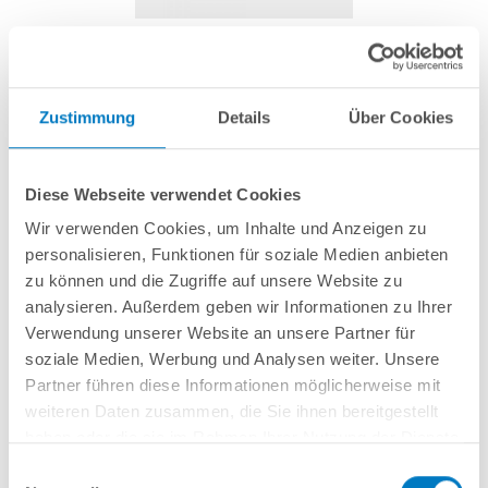
Filterkorb für Telsa 50
Zustimmung
Details
Über Cookies
Artikel-Nr.:
252626
Diese Webseite verwendet Cookies
34,99 € *
(-22,23% vom UVP)
Wir verwenden Cookies, um Inhalte und Anzeigen zu
UVP:
44,99 € *
personalisieren, Funktionen für soziale Medien anbieten
inkl. gesetzlicher MwSt.
zzgl. Versandkosten; ab 99,- frachtfrei
zu können und die Zugriffe auf unsere Website zu
analysieren. Außerdem geben wir Informationen zu Ihrer
Lieferung in ca. 1-3 Arbeitstagen
Verwendung unserer Website an unsere Partner für
soziale Medien, Werbung und Analysen weiter. Unsere
Filterkorb aus Edelstahl für Poolsauger Telsa 50
Partner führen diese Informationen möglicherweise mit
weiteren Daten zusammen, die Sie ihnen bereitgestellt
haben oder die sie im Rahmen Ihrer Nutzung der Dienste
In den Warenkorb
gesammelt haben.
Einwilligungsauswahl