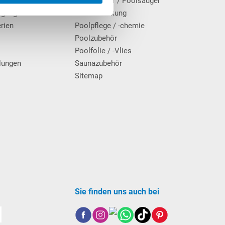
Poolroboter / Poolsauger
rgung
Poolabdeckung
erien
Poolpflege / -chemie
g
Poolzubehör
Poolfolie / -Vlies
lungen
Saunazubehör
Sitemap
Sie finden uns auch bei