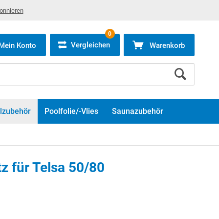
bonnieren
0
Vergleichen
Mein Konto
Warenkorb
lzubehör
Poolfolie/-Vlies
Saunazubehör
z für Telsa 50/80