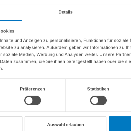
Details
Cookies
 50/80"
nhalte und Anzeigen zu personalisieren, Funktionen für soziale
Website zu analysieren. Außerdem geben wir Informationen zu I
assendes Ladekabel, geeignet für die Geräte Telsa 50 und Telsa 80
r soziale Medien, Werbung und Analysen weiter. Unsere Partner
es Ladekabel in den Adapter eingesteckt, und der Poolsauger auf 
 Daten zusammen, die Sie ihnen bereitgestellt haben oder die s
n.
Präferenzen
Statistiken
Kundeninformationen
Rechtliche In
Über POOLSANA
Impressum
Firmengeschichte
AGB / Verbrau
Das POOLSANA-Team
Widerrufsrecht
Auswahl erlauben