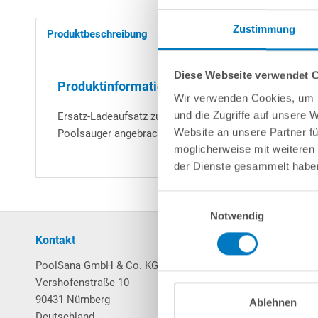
Zustimmung
Produktbeschreibung
Herstellerangaben
Diese Webseite verwendet 
Produktinformationen "Ladeaufsatz für Telsa
Wir verwenden Cookies, um I
und die Zugriffe auf unsere 
Ersatz-Ladeaufsatz zum Anschluss des Gerätes an ein p
Website an unsere Partner fü
Poolsauger angebracht. Anschließend kann ein passend
möglicherweise mit weiteren
der Dienste gesammelt habe
Einwilligungsauswahl
Notwendig
Kontakt
Mein Konto
PoolSana GmbH & Co. KG
Login / Registrierung
Vershofenstraße 10
Merkzettel
90431 Nürnberg
Warenkorb
Ablehnen
Deutschland