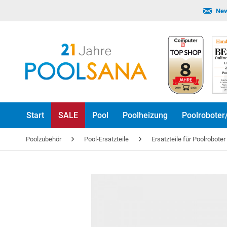
New
Start
SALE
Pool
Poolheizung
Poolroboter
Poolzubehör
Pool-Ersatzteile
Ersatzteile für Poolrobote