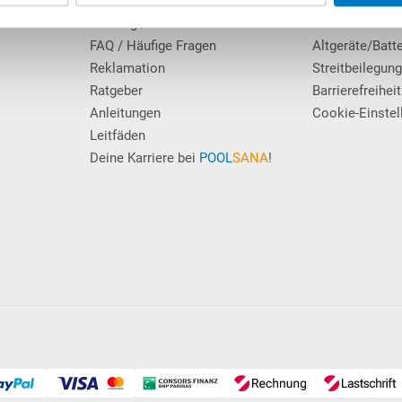
Erfahrungen unserer Kunden
Datenschutz
Zahlung / Versand
Hinweis Entso
FAQ / Häufige Fragen
Altgeräte/Batt
Reklamation
Streitbeilegun
Ratgeber
Barrierefreiheit
Anleitungen
Cookie-Einstel
Leitfäden
Deine Karriere bei
POOL
SANA
!