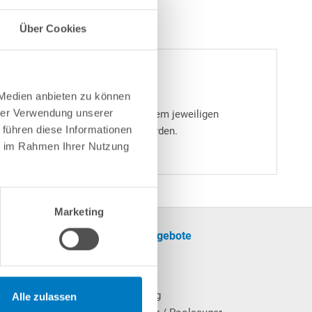
Über Cookies
 Medien anbieten zu können
hrer Verwendung unserer
. Der Ladeaufsatz wird oben auf dem jeweiligen
 führen diese Informationen
diese Weise wieder aufgeladen werden.
ie im Rahmen Ihrer Nutzung
Marketing
formationen
Unsere Angebote
SALE
cherinformationen
Pool
Poolheizung
Alle zulassen