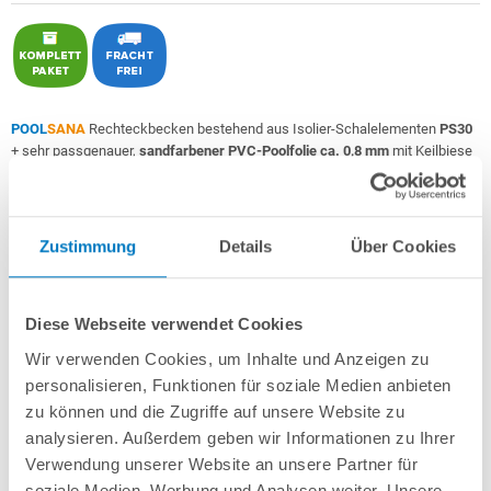
POOL
SANA
Rechteckbecken bestehend aus Isolier-Schalelementen
PS30
+ sehr passgenauer,
sandfarbener PVC-Poolfolie ca. 0,8 mm
mit Keilbiese
+
Aluminium-Einhängeprofile
.
Als
PERFECT-Set "High Level"
inkl.:
Zustimmung
Details
Über Cookies
POOL
SANA
UV-C Entkeimungsgerät 75 W
: Reduziert den
Wasserpflegebedarf deutlich!
Unverrottbares Schutzvlies + Sprühkleber
Diese Webseite verwendet Cookies
Breitmaul-Einbauskimmer Slim für einen extra hohen Wasserstand
+
Bodenablauf
+ 2 Einlaufdüsen mitsamt Mauerdurchführungen
Wir verwenden Cookies, um Inhalte und Anzeigen zu
Sandfilteranlage
POOL
SANA
PREMIUM 500 /
SPECK
PP 11
(Pumpe
personalisieren, Funktionen für soziale Medien anbieten
Made
in
Germany
) inkl. Filtersand
zu können und die Zugriffe auf unsere Website zu
Erdbeständiges Verrohrungsset PROFI Ø 50 mm
+ Entleerungspaket
4-stufige Comfort-Unterbautreppe gerade 118 x 118 cm
analysieren. Außerdem geben wir Informationen zu Ihrer
7-teiliges Reinigungsset PROFI
Verwendung unserer Website an unsere Partner für
7-teiliges Wasserpflegeset PROFI
soziale Medien, Werbung und Analysen weiter. Unsere