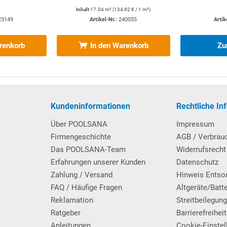
 läuft, ist im Lieferumfang ein Bodenablauf enthalten. Dieser wird
Inhalt
17.04 m²
(
134,92 €
/ 1 m²)
d von ca. 1 m zur Beckenwand hin in die Bodenplatte eingesetzt
23149
Artikel-Nr.:
240055
Artik
r notwendige Zusatz-Verrohrungsmaterial wird ebenfalls
renkorb
In den Warenkorb
Zu
nd Foliendichtungen. Anschluss Ø 50 mm. Mit verstellbarem
Kundeninformationen
Rechtliche In
ür Multiflow-Düse.
Über POOLSANA
Impressum
Firmengeschichte
AGB / Verbrau
Das POOLSANA-Team
Widerrufsrecht
Erfahrungen unserer Kunden
Datenschutz
Zahlung / Versand
Hinweis Entso
FAQ / Häufige Fragen
Altgeräte/Batt
Reklamation
Streitbeilegun
Ratgeber
Barrierefreiheit
 optisch ansprechende Mess- und Regelanlage für den pH-Wert
Anleitungen
Cookie-Einstel