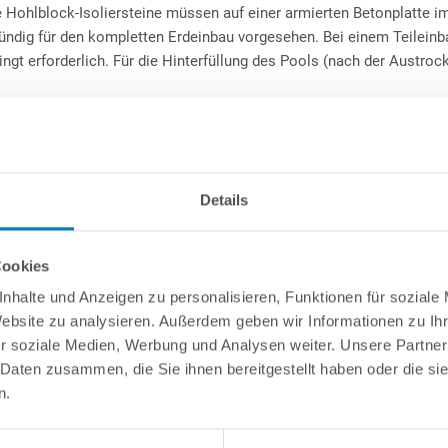
 Hohlblock-Isoliersteine müssen auf einer armierten Betonplatte i
ündig für den kompletten Erdeinbau vorgesehen. Bei einem Teileinb
ngt erforderlich. Für die Hinterfüllung des Pools (nach der Austro
 zu handhabenden Schalelemente
(Made in Austria)
können Sie in
Details
es Rechteckbecken mit hervorragenden Isoliereigenschaften
auteile, sei es Skimmer, Düsen oder Scheinwerfer, schnell und
halelemente (
Schäumung PS30 = 30 kg/m³
) werden auf einer
Cookies
rt und anschließend mit Beton ausgefüllt.
nhalte und Anzeigen zu personalisieren, Funktionen für soziale
Website zu analysieren. Außerdem geben wir Informationen zu I
er Dichtheitsklasse W1 mit angeschweißter Keilbiese wird unter
r soziale Medien, Werbung und Analysen weiter. Unsere Partner
iger Foliensack vorgefertigt. Hierbei sind schon ebenfalls
 Daten zusammen, die Sie ihnen bereitgestellt haben oder die s
 Foliensack integriert. Der Vorteil für Sie: Die Folie muss vor
n.
e Treppe angepasst werden, sondern kann nach fertiger Erstellung
k eingehängt werden. Die Schwimmbadfolie schmiegt sich
immbadfolie ist hierbei für eine linksseitige Ecktreppe