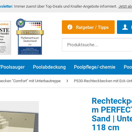
sletter:
Immer zuerst über Top-Deals und Knaller-Angebote informiert.
Jetzt a
Ratgeber / Tipps
/Poolsauger
Poolabdeckung
Poolpflege/-chemie
Poo
ecken "Comfort" mit Unterbautreppe
PS30-Rechteckbecken mit Eck-Unt
Rechteckpo
m PERFECT-
Sand | Unt
118 cm