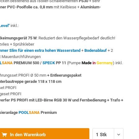
cken bestehend aus Isolier-Schalelementen
PS30
+ sehr
ner PVC-Poolfolie ca. 0,8 mm
mit Keilbiese +
Aluminium-
Level"
inkl.:
keimungsgerät 75 W
: Reduziert den Wasserpflegebedarf deutlich!
vlies + Sprühkleber
mmer Slim für einen extra hohen Wasserstand
+
Bodenablauf
+ 2
t Mauerdurchführungen
L
SANA
PREMIUM 500 /
SPECK
PP 11
(Pumpe
Made
in
Germany
) inkl.
ohrungsset PROFI Ø 50 mm
+ Entleerungspaket
nterbautreppe gerade 118 x 118 cm
sset PROFI
egeset PROFI
werfer PS PROFI mit LED-Birne RGB 30 W und Fernbedienung + Trafo +
sieranlage
POOL
SANA
Premium
In den Warenkorb