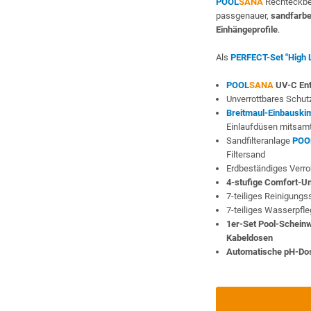
POOL
SANA
Rechteckbe
passgenauer,
sandfarbe
Einhängeprofile
.
Als
PERFECT-Set "High 
POOL
SANA
UV-C Ent
Unverrottbares Schutz
Breitmaul-Einbauski
Einlaufdüsen mitsam
Sandfilteranlage
POO
Filtersand
Erdbeständiges Verr
4-stufige Comfort-U
7-teiliges Reinigung
7-teiliges Wasserpfl
1er-Set Pool-Schein
Kabeldosen
Automatische pH-Do