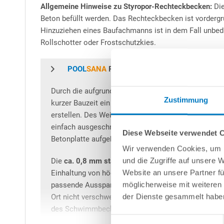
Allgemeine Hinweise zu Styropor-Rechteckbecken:
Die
Beton befüllt werden. Das Rechteckbecken ist vordergr
Hinzuziehen eines Baufachmanns ist in dem Fall unbedi
Rollschotter oder Frostschutzkies.
POOL
SANA
Rechteckpool
Durch die aufgrund des geringen Gewichts einfach
Zustimmung
kurzer Bauzeit ein massives und äußerst langlebig
erstellen. Des Weiteren können Ausschnitte für Einb
einfach ausgeschnitten werden. Die druckfesten Sc
Diese Webseite verwendet 
Betonplatte aufgebaut, vertikal und horizontal armie
Wir verwenden Cookies, um I
und die Zugriffe auf unsere 
Die
ca. 0,8 mm starke, sandfarbene PVC-Poolfolie
d
Website an unsere Partner fü
Einhaltung von höchsten Qualitätsstandards als fert
möglicherweise mit weiteren
passende Aussparungen für die Unterbau-Ecktreppe im
der Dienste gesammelt habe
Ort nicht verschweißt oder in sonstiger Weise an di
des Schwimmbecken-Körpers einfach in einem Stüc
Einwilligungsauswahl
anschließend an die Ecktreppe an. Wichtig: Die Schw