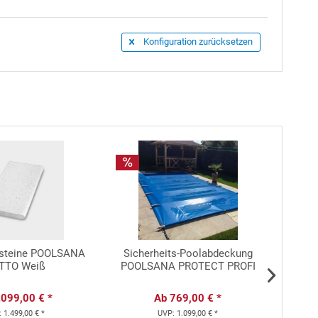
Konfiguration zurücksetzen
ften hinsichtlich Tragfähigkeit, etc. ebenfalls
 Nach erfolgreicher Fertigstellung des rechteckigen
tigen Treppe aufeinandergestapelt werden. Mit
mitgelieferten Kunststoff-Paneelen abrundend
dsteine POOLSANA
Sicherheits-Poolabdeckung
Autom
ATTO Weiß
POOLSANA PROTECT PROFI
.099,00 € *
Ab 769,00 € *
:
1.499,00 € *
UVP:
1.099,00 € *