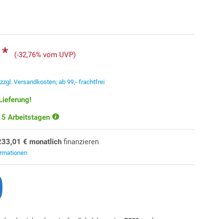
 *
(-32,76% vom UVP)
.
zzgl. Versandkosten; ab 99,- frachtfrei
Lieferung!
-15 Arbeitstagen
233,01 € monatlich
finanzieren
ormationen