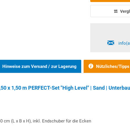
Vergl
info(
Hinweise zum Versand / zur Lagerung
Nützliches/Tipps
50 x 1,50 m PERFECT-Set "High Level" | Sand | Unterba
0 cm (L x B x H), inkl. Endschuber für die Ecken