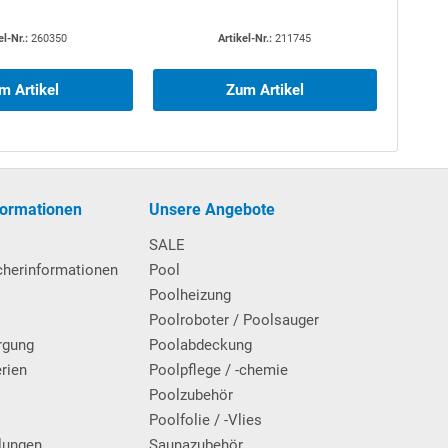
el-Nr.:
260350
Artikel-Nr.:
211745
m Artikel
Zum Artikel
formationen
Unsere Angebote
SALE
cherinformationen
Pool
Poolheizung
Poolroboter / Poolsauger
rgung
Poolabdeckung
erien
Poolpflege / -chemie
g
Poolzubehör
Poolfolie / -Vlies
lungen
Saunazubehör