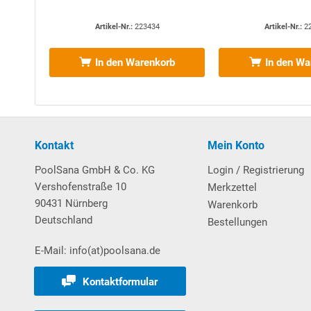
permanent mit Wasser versorgt ist und nicht trocken
auf der Beckenseite des Skimmers mit einem Abstan
Artikel-Nr.:
223434
Artikel-Nr.:
2
und in die Saugleitung mit eingebunden. Das hierfü
mitgeliefert.
In den Warenkorb
In den Wa
Weiterhin im Lieferumfang enthalten
:
2 x Einlaufdüse Multiflow mit Folienflansch u
Düsenauge.
Kontakt
Mein Konto
2 x Mauerdurchführung mit Gewindeanschluss f
PoolSana GmbH & Co. KG
Login / Registrierung
Vershofenstraße 10
Merkzettel
90431 Nürnberg
Warenkorb
Deutschland
Bestellungen
E-Mail: info(at)poolsana.de
Premium pH-Dosieranlage
Kontaktformular
Mit unserer
POOL
SANA
Premium
erwerben Sie eine