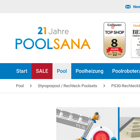
New
Start
SALE
Pool
Poolheizung
Poolroboter
Pool
Styroporpool / Rechteck-Poolsets
PS30-Rechteckb