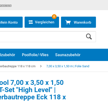
bonnieren
0
Vergleichen
Mein Konto
Warenkorb
lzubehör
Poolfolie/-Vlies
Saunazubehör
erbautreppe 118 x 118 cm
7,00 x 3,50 x 1,50 m | Folie Sand
ol 7,00 x 3,50 x 1,50
Set "High Level" |
erbautreppe Eck 118 x