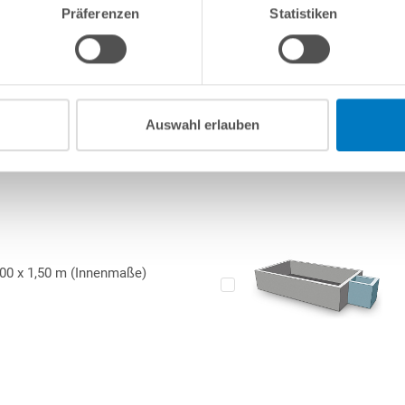
Präferenzen
Statistiken
cktreppe sich abschließend links auf der gegenüberliegenden
Mehr Artikeldetails anzeigen
stehen.
10-
stung wird auf die Dichtheit der Folien-Schweißnähte eine
sind mechanische Beschädigungen sowie altersbedingte
Auswahl erlauben
ige
Aluminium-Profile
zum Einsatz, die mittels Schlagdübel am
fang bereits enthalten.
,00 x 1,50 m (Innenmaße)
g oder auch das entspannte Sitzen im eigenen Pool wird eine
4-
 den Maßen 118 x 118 cm mitgeliefert. Charakteristisch für diese