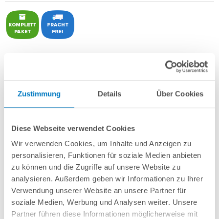
POOL
SANA
Rechteckbecken bestehend aus Isolier-Schalelementen
PS30
+ sehr passgenauer,
sandfarbener PVC-Poolfolie ca. 0,8 mm
mit Keilbiese
+
Aluminium-Einhängeprofile
.
Zustimmung
Details
Über Cookies
Als
PERFECT-Set "High Level"
inkl.:
POOL
SANA
UV-C Entkeimungsgerät 75 W
: Reduziert den
Wasserpflegebedarf deutlich!
Diese Webseite verwendet Cookies
Unverrottbares Schutzvlies + Sprühkleber
Wir verwenden Cookies, um Inhalte und Anzeigen zu
Breitmaul-Einbauskimmer Slim für einen extra hohen Wasserstand
+
personalisieren, Funktionen für soziale Medien anbieten
Bodenablauf
+ 2 Einlaufdüsen mitsamt Mauerdurchführungen
Sandfilteranlage
POOL
SANA
PREMIUM 500 /
SPECK
PP 9
(Pumpe
Made
zu können und die Zugriffe auf unsere Website zu
in
Germany
) inkl. Filtersand
analysieren. Außerdem geben wir Informationen zu Ihrer
Erdbeständiges Verrohrungsset PROFI Ø 50 mm
+ Entleerungspaket
Verwendung unserer Website an unsere Partner für
4-stufige Comfort-Unterbautreppe gerade 118 x 118 cm
soziale Medien, Werbung und Analysen weiter. Unsere
7-teiliges Reinigungsset PROFI
Partner führen diese Informationen möglicherweise mit
7-teiliges Wasserpflegeset PROFI