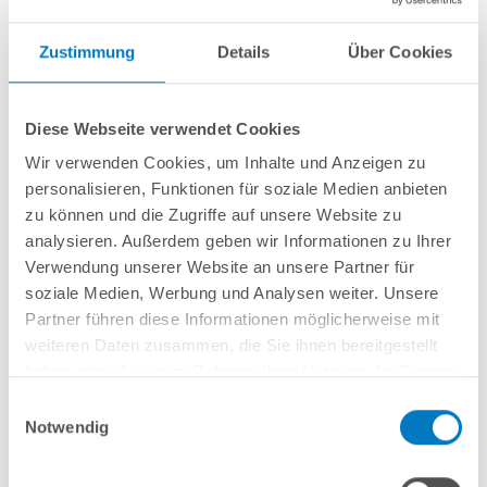
Zustimmung
Details
Über Cookies
Diese Webseite verwendet Cookies
Wir verwenden Cookies, um Inhalte und Anzeigen zu
personalisieren, Funktionen für soziale Medien anbieten
zu können und die Zugriffe auf unsere Website zu
analysieren. Außerdem geben wir Informationen zu Ihrer
Verwendung unserer Website an unsere Partner für
Zu spät für Skimmer, Scheinwerfer und
soziale Medien, Werbung und Analysen weiter. Unsere
Co.? - So rüsten Sie Ihren Pool nach
Partner führen diese Informationen möglicherweise mit
weiteren Daten zusammen, die Sie ihnen bereitgestellt
Einbauteile
haben oder die sie im Rahmen Ihrer Nutzung der Dienste
gesammelt haben.
Einwilligungsauswahl
Um die Ausstattung des eigenen Swimmingpools
Notwendig
nachträglich zu erweitern oder optimieren, haben die
Eigentümer eines solchen Luxusguts die Qual der Wahl.