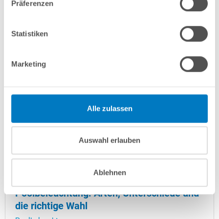
Denn neben...
Präferenzen
Statistiken
Marketing
Alle zulassen
Auswahl erlauben
Ablehnen
Poolbeleuchtung: Arten, Unterschiede und
die richtige Wahl