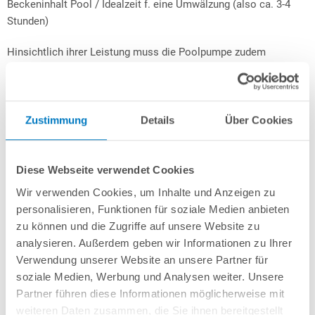
Beckeninhalt Pool / Idealzeit f. eine Umwälzung (also ca. 3-4
Stunden)
Hinsichtlich ihrer Leistung muss die Poolpumpe zudem
grundsätzlich an den passenden Filterbehälter abgestimmt sein.
Falls Sie noch keinen Kessel besitzen, empfiehlt es sich
grundsätzlich eine
fertig zusammengestellte Sandfilteranlage
zu
wählen, da hierbei Pumpenstärke und Kesselgröße schon
Zustimmung
Details
Über Cookies
bereits von Experten optimal aufeinander abgestimmt wurden,
welche sich schon zudem viele Jahre lang bewährt haben. Falls
Sie bereits eine bestehende Sandfilteranlage besitzen und
Diese Webseite verwendet Cookies
lediglich die Pumpe tauschen möchten, können Sie grob
Wir verwenden Cookies, um Inhalte und Anzeigen zu
folgenden Leitfaden zur Wahl der für Ihren Kessel passenden
personalisieren, Funktionen für soziale Medien anbieten
Größe heranziehen:
zu können und die Zugriffe auf unsere Website zu
analysieren. Außerdem geben wir Informationen zu Ihrer
Bis ca. 450 W bzw. 6 m³/h bei 8 mWS für Behälter mit Ø 300
Verwendung unserer Website an unsere Partner für
mm
soziale Medien, Werbung und Analysen weiter. Unsere
Bis ca. 600 W bzw. 8 m³/h bei 8 mWS für Behälter mit Ø 400
Partner führen diese Informationen möglicherweise mit
mm
weiteren Daten zusammen, die Sie ihnen bereitgestellt