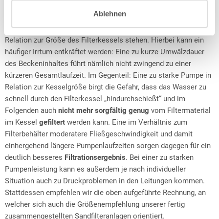
galt, aber inzwischen nicht mehr empfohlen wird.
Ablehnen
Stattdessen sollte die Förderleistung immer in passender
Relation zur Größe des Filterkessels stehen. Hierbei kann ein
häufiger Irrtum entkräftet werden: Eine zu kurze Umwälzdauer
des Beckeninhaltes führt nämlich nicht zwingend zu einer
kürzeren Gesamtlaufzeit. Im Gegenteil: Eine zu starke Pumpe in
Relation zur Kesselgröße birgt die Gefahr, dass das Wasser zu
schnell durch den Filterkessel „hindurchschießt“ und im
Folgenden auch
nicht mehr sorgfältig genug
vom Filtermaterial
im Kessel
gefiltert
werden kann. Eine im Verhältnis zum
Filterbehälter moderatere Fließgeschwindigkeit und damit
einhergehend längere Pumpenlaufzeiten sorgen dagegen für ein
deutlich besseres
Filtrationsergebnis
. Bei einer zu starken
Pumpenleistung kann es außerdem je nach individueller
Situation auch zu Druckproblemen in den Leitungen kommen.
Stattdessen empfehlen wir die oben aufgeführte Rechnung, an
welcher sich auch die Größenempfehlung unserer fertig
zusammengestellten Sandfilteranlagen orientiert.