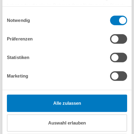
Bis ca. 700 W bzw. 12 m³/h bei 8 mWS für Behälter mit Ø
haben oder die sie im Rahmen Ihrer Nutzung der Dienste
500 mm
gesammelt haben.
Einwilligungsauswahl
Notwendig
Präferenzen
Statistiken
Marketing
Alle zulassen
Das Verhältnis zwischen Poolpumpe und Sandfilterkessel sollte
daher auch immer passend sein. D.h., die Pumpe sollte
nicht so
Auswahl erlauben
stark wie möglich
ausgelegt werden. Die Aussage „Je größer
desto besser“, ist eine Ansicht, welche noch vor einigen Jahren