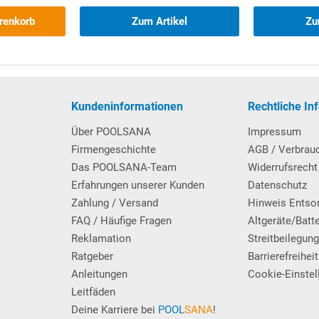
renkorb
Zum Artikel
Zu
ten ist, wird die Unterkante der Ansaugöffnung - insbesondere
r schnell erreicht. Um dennoch zu gewährleisten, dass die Pumpe
 läuft, ist im Lieferumfang ein Bodenablauf enthalten. Dieser wird
d von ca. 1 m zur Beckenwand hin in die Bodenplatte eingesetzt
r notwendige Zusatz-Verrohrungsmaterial wird ebenfalls
Kundeninformationen
Rechtliche In
Über POOLSANA
Impressum
Firmengeschichte
AGB / Verbrau
Das POOLSANA-Team
Widerrufsrecht
nd Foliendichtungen. Anschluss Ø 50 mm. Mit verstellbarem
Erfahrungen unserer Kunden
Datenschutz
Zahlung / Versand
Hinweis Entso
ür Multiflow-Düse.
FAQ / Häufige Fragen
Altgeräte/Batt
Reklamation
Streitbeilegun
Ratgeber
Barrierefreiheit
Anleitungen
Cookie-Einstel
Leitfäden
Deine Karriere bei
POOL
SANA
!