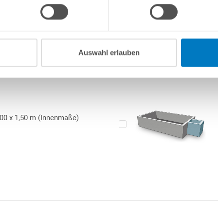
k eingehängt werden. Die Schwimmbadfolie schmiegt sich
immbadfolie ist hierbei für eine linksseitige Ecktreppe
cktreppe sich abschließend links auf der gegenüberliegenden
stehen.
Auswahl erlauben
10-
stung wird auf die Dichtheit der Folien-Schweißnähte eine
sind mechanische Beschädigungen sowie altersbedingte
ige
Aluminium-Profile
zum Einsatz, die mittels Schlagdübel am
fang bereits enthalten.
,00 x 1,50 m (Innenmaße)
g oder auch das entspannte Sitzen im eigenen Pool wird eine
4-
 den Maßen 118 x 118 cm mitgeliefert. Charakteristisch für diese
ung zweigeteilten Stufen, wodurch sich eine besonders große
Personen sowohl ausreichend Platz zum gleichzeitigen Betreten
dersitzen.