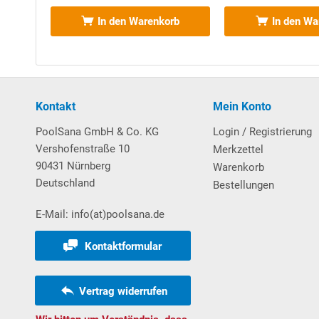
In den Warenkorb
In den Wa
Da der Ansaugbereich des Skimmers sehr flach gehal
beim wöchentlichen Rückspülvorgang - mitunter seh
permanent mit Wasser versorgt ist und nicht trocken
auf der Beckenseite des Skimmers mit einem Abstan
und in die Saugleitung mit eingebunden. Das hierfü
Kontakt
Mein Konto
mitgeliefert.
PoolSana GmbH & Co. KG
Login / Registrierung
Weiterhin im Lieferumfang enthalten
:
Vershofenstraße 10
Merkzettel
90431 Nürnberg
Warenkorb
2 x Einlaufdüse Multiflow mit Folienflansch u
Deutschland
Bestellungen
Düsenauge.
2 x Mauerdurchführung mit Gewindeanschluss f
E-Mail: info(at)poolsana.de
Kontaktformular
Vertrag widerrufen