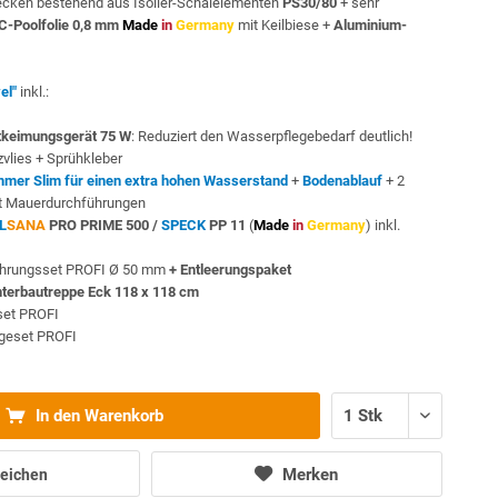
cken bestehend aus Isolier-Schalelementen
PS30/80
+ sehr
C-Poolfolie 0,8 mm
Made
in
Germany
mit Keilbiese +
Aluminium-
el"
inkl.:
keimungsgerät 75 W
: Reduziert den Wasserpflegebedarf deutlich!
vlies + Sprühkleber
mmer Slim für einen extra hohen Wasserstand
+
Bodenablauf
+ 2
t Mauerdurchführungen
L
SANA
PRO PRIME 500 /
SPECK
PP 11
(
Made
in
Germany
) inkl.
ohrungsset PROFI Ø 50 mm
+ Entleerungspaket
nterbautreppe Eck 118 x 118 cm
sset PROFI
egeset PROFI
In den Warenkorb
Merken
eichen