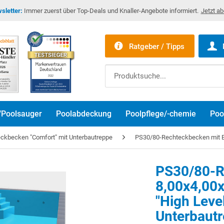
sletter:
Immer zuerst über Top-Deals und Knaller-Angebote informiert.
Jetzt a
Ratgeber / Tipps
/Poolsauger
Poolabdeckung
Poolpflege/-chemie
Poo
ckbecken "Comfort" mit Unterbautreppe
PS30/80-Rechteckbecken mit E
PS30/80-R
8,00x4,00
"High Level
Unterbaut