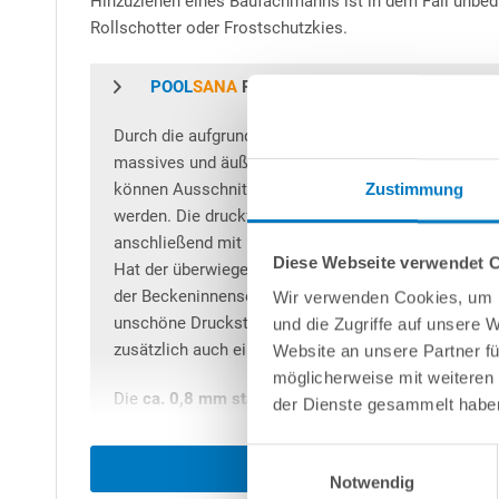
Hinzuziehen eines Baufachmanns ist in dem Fall unbedi
Rollschotter oder Frostschutzkies.
POOL
SANA
Rechteckpool
Durch die aufgrund des geringen Gewichts einfach 
massives und äußerst langlebiges Rechteckbecken m
können Ausschnitte für Einbauteile, sei es Skimmer
Zustimmung
werden. Die druckfesten Schalelemente werden auf ei
anschließend mit Beton ausgefüllt. Das Besondere 
Diese Webseite verwendet 
Hat der überwiegende Teil bereits eine sehr hohe D
der Beckeninnenseite liegenden Schicht sogar
80 k
Wir verwenden Cookies, um I
unschöne Druckstellen vermieden, die Wände fühlen
und die Zugriffe auf unsere 
zusätzlich auch eine noch bessere Wärmedämmung 
Website an unsere Partner fü
möglicherweise mit weiteren
Die
ca. 0,8 mm starke, blaue PVC-Poolfolie
der Dic
der Dienste gesammelt habe
Einhaltung von höchsten Qualitätsstandards als fert
passende Aussparungen für die Unterbau-Ecktreppe im
Einwilligungsauswahl
Ort nicht verschweißt oder in sonstiger Weise an di
Notwendig