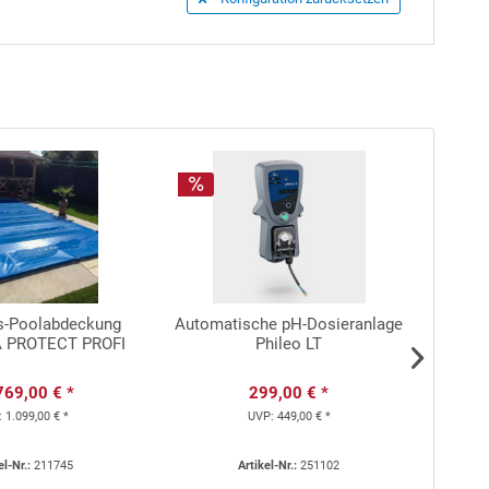
ts-Poolabdeckung
Automatische pH-Dosieranlage
SPECK
 PROTECT PROFI
Phileo LT
Prima
kW 40
769,00 € *
299,00 € *
:
1.099,00 € *
UVP:
449,00 € *
el-Nr.:
211745
Artikel-Nr.:
251102