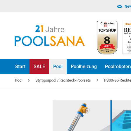
New
Start
SALE
Pool
Poolheizung
Poolroboter
Pool
Styroporpool / Rechteck-Poolsets
PS30/80-Rechte