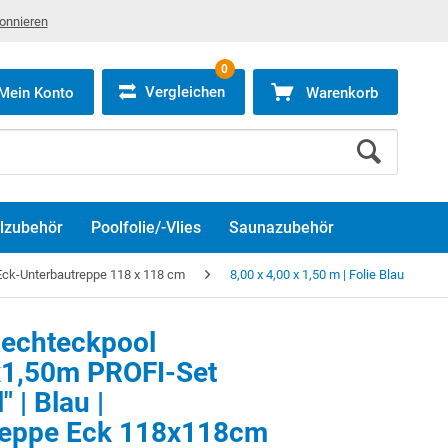
bonnieren
0
Vergleichen
Mein Konto
Warenkorb
lzubehör
Poolfolie/-Vlies
Saunazubehör
ck-Unterbautreppe 118 x 118 cm
8,00 x 4,00 x 1,50 m | Folie Blau
echteckpool
x1,50m PROFI-Set
" | Blau |
reppe Eck 118x118cm