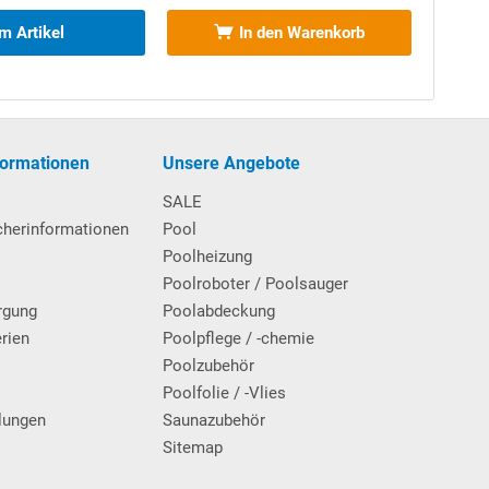
m Artikel
In den Warenkorb
formationen
Unsere Angebote
SALE
cherinformationen
Pool
Poolheizung
Poolroboter / Poolsauger
rgung
Poolabdeckung
erien
Poolpflege / -chemie
g
Poolzubehör
Poolfolie / -Vlies
lungen
Saunazubehör
Sitemap