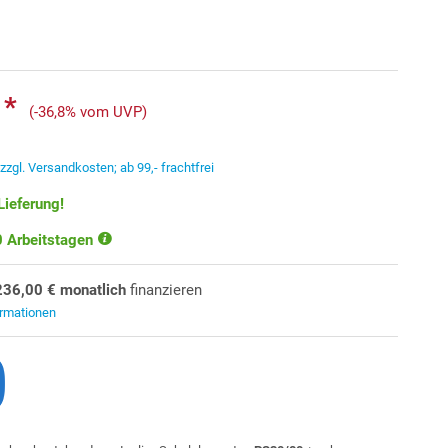
 *
(-36,8% vom UVP)
.
zzgl. Versandkosten; ab 99,- frachtfrei
Lieferung!
10 Arbeitstagen
236,00 € monatlich
finanzieren
ormationen