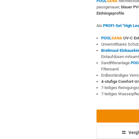
POOL
SANA
Rechteckbe
passgenauer,
blauer PV
Einhängeprofile
.
Als
PROFI-Set "High Lev
POOL
SANA
UV-C Ent
Unverrottbares Schutz
Breitmaul-Einbauski
Einlaufdüsen mitsam
Sandfilteranlage
POO
Filtersand
Erdbeständiges Verr
4-stufige Comfort-U
7-teiliges Reinigung
7-teiliges Wasserpfl
Vergl