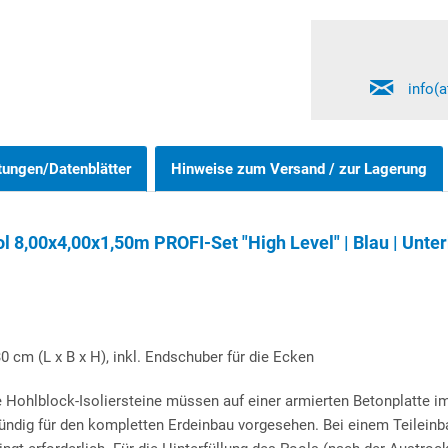
info(
tungen/Datenblätter
Hinweise zum Versand / zur Lagerung
 8,00x4,00x1,50m PROFI-Set "High Level" | Blau | Unt
0 cm (L x B x H), inkl. Endschuber für die Ecken
 Hohlblock-Isoliersteine müssen auf einer armierten Betonplatte i
ündig für den kompletten Erdeinbau vorgesehen. Bei einem Teileinb