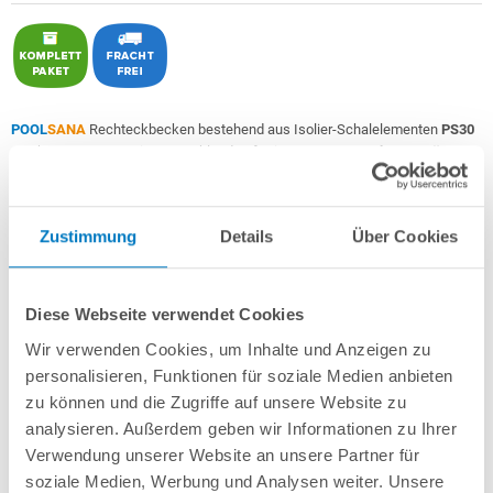
POOL
SANA
Rechteckbecken bestehend aus Isolier-Schalelementen
PS30
+ sehr passgenauer, in Deutschland gefertigter
0,9 mm starker geprägter
4D PVC-Poolfolie in "Graphite Grey"
mit Keilbiese +
Aluminium-
Einhängeprofile
.
Zustimmung
Details
Über Cookies
Als
PROFI-Set
inkl.:
POOL
SANA
UV-C Entkeimungsgerät 75 W
: Reduziert den
Wasserpflegebedarf deutlich!
Diese Webseite verwendet Cookies
Unverrottbares Schutzvlies + Sprühkleber
Wir verwenden Cookies, um Inhalte und Anzeigen zu
Breitmaul-Einbauskimmer und 2 Einlaufdüsen mitsamt
Mauerdurchführungen
personalisieren, Funktionen für soziale Medien anbieten
Sandfilteranlage
POOL
SANA
PRO PRIME 500 /
SPECK
PP 11
(
Made
in
zu können und die Zugriffe auf unsere Website zu
Germany
) inkl. Filtersand
analysieren. Außerdem geben wir Informationen zu Ihrer
Erdbeständiges Verrohrungsset PROFI Ø 50 mm
+ Entleerungspaket
Verwendung unserer Website an unsere Partner für
5-stufige, 60 cm breite Einstiegstreppe in weiß für die Befestigung am
soziale Medien, Werbung und Analysen weiter. Unsere
Poolrand