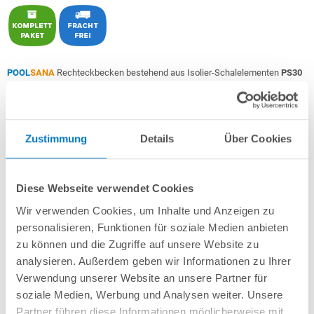
POOL
SANA
Rechteckbecken bestehend aus Isolier-Schalelementen
PS30
+ sehr passgenauer, blauer
PVC-Poolfolie
1,0 mm
Made
in
Germany
mit
Keilbiese +
Aluminium-Einhängeprofile
.
Als
PROFI-Set
inkl.:
Zustimmung
Details
Über Cookies
POOL
SANA
UV-C Entkeimungsgerät 75 W
: Reduziert den
Wasserpflegebedarf deutlich!
Unverrottbares Schutzvlies + Sprühkleber
Diese Webseite verwendet Cookies
Breitmaul-Einbauskimmer und 2 Einlaufdüsen mitsamt
Wir verwenden Cookies, um Inhalte und Anzeigen zu
Mauerdurchführungen
personalisieren, Funktionen für soziale Medien anbieten
Sandfilteranlage
POOL
SANA
PRO PRIME 500 /
SPECK
PP 11
(
Made
in
Germany
) inkl. Filtersand
zu können und die Zugriffe auf unsere Website zu
Erdbeständiges Verrohrungsset PROFI Ø 50 mm
+ Entleerungspaket
analysieren. Außerdem geben wir Informationen zu Ihrer
5-stufige, 60 cm breite Einstiegstreppe in weiß für die Befestigung am
Verwendung unserer Website an unsere Partner für
Poolrand
soziale Medien, Werbung und Analysen weiter. Unsere
7-teiliges Reinigungsset PROFI
Partner führen diese Informationen möglicherweise mit
7-teiliges Wasserpflegeset PROFI