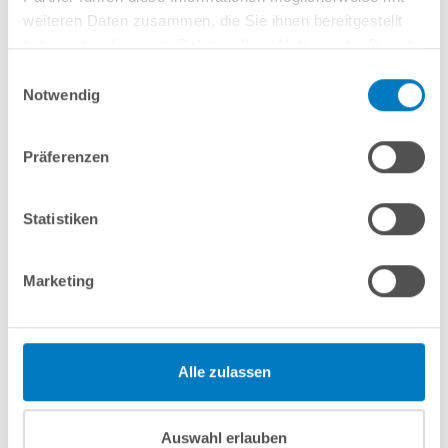
weiteren Daten zusammen, die Sie ihnen bereitgestellt
haben oder die sie im Rahmen Ihrer Nutzung der Dienste
In den Warenkorb
gesammelt haben.
Einwilligungsauswahl
Notwendig
Merken
Vergleichen
Präferenzen
Fragen? Wir helfen Ihnen gerne weiter:
Statistiken
info(at)poolsana.de
Anfrageformular
Marketing
Produktbeschreibung
Alle zulassen
Herstellerangaben
Auswahl erlauben