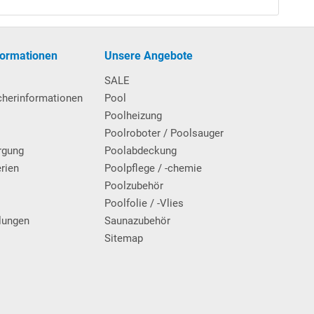
formationen
Unsere Angebote
SALE
cherinformationen
Pool
Poolheizung
Poolroboter / Poolsauger
rgung
Poolabdeckung
erien
Poolpflege / -chemie
g
Poolzubehör
Poolfolie / -Vlies
lungen
Saunazubehör
Sitemap