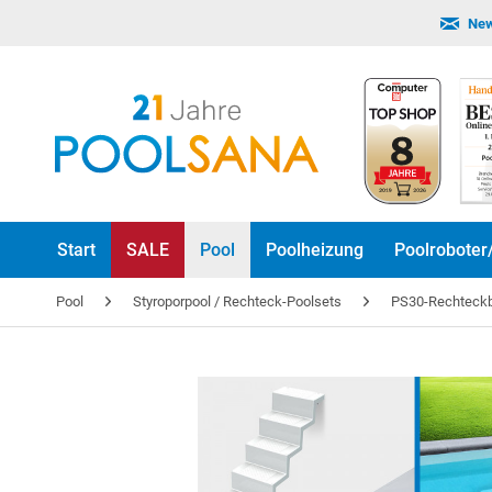
New
Start
SALE
Pool
Poolheizung
Poolroboter
Pool
Styroporpool / Rechteck-Poolsets
PS30-Rechteckbe