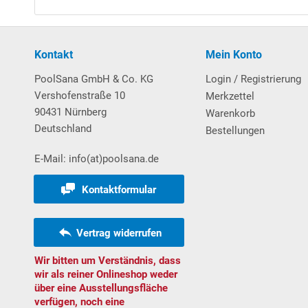
Umwälzleistung: 14 m³/h bei 6 mWS
Leistungsaufnahme: 690 W; 230 Volt 1 N. Ab W
TÜV- und GS-geprüft
Kontakt
Mein Konto
Lieferung mit 7-Wege-Rückspülventil, Grundplatte so
PoolSana GmbH & Co. KG
Login / Registrierung
Vershofenstraße 10
Merkzettel
Download Anleitung Filteranlage PRO Next 50
90431 Nürnberg
Warenkorb
Deutschland
Bestellungen
Einbauteile
aufklappen zum Weiterlesen
E-Mail: info(at)poolsana.de
Verrohrungsmaterial
Kontaktformular
aufklappen zum Weiterlesen
Vertrag widerrufen
Schutzvlies
aufklappen zum Weiterlesen
Wir bitten um Verständnis, dass
wir als reiner Onlineshop weder
Reinigungsset "PLUS"
über eine Ausstellungsfläche
aufklappen zum Weiterlesen
verfügen, noch eine