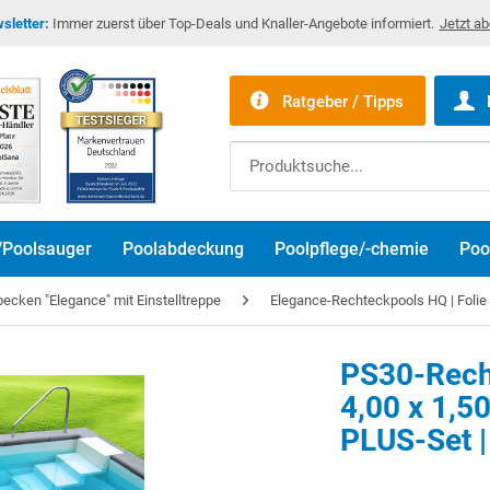
sletter:
Immer zuerst über Top-Deals und Knaller-Angebote informiert.
Jetzt a
Ratgeber / Tipps
/Poolsauger
Poolabdeckung
Poolpflege/-chemie
Poo
cken "Elegance" mit Einstelltreppe
Elegance-Rechteckpools HQ | Folie
PS30-Rech
4,00 x 1,50
Bitte akzeptier
PLUS-Set |