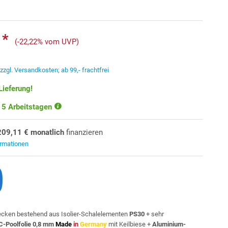
 *
(-22,22% vom UVP)
.
zzgl. Versandkosten; ab 99,- frachtfrei
Lieferung!
-15 Arbeitstagen
209,11 € monatlich
finanzieren
ormationen
cken bestehend aus Isolier-Schalelementen
PS30
+ sehr
-Poolfolie 0,8 mm
Made
in
Germany
mit Keilbiese +
Aluminium-