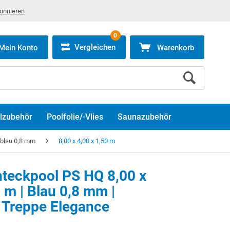
bonnieren
0
Vergleichen
Mein Konto
Warenkorb
lzubehör
Poolfolie/-Vlies
Saunazubehör
 blau 0,8 mm
8,00 x 4,00 x 1,50 m
teckpool PS HQ 8,00 x
 m | Blau 0,8 mm |
en Sie die
Marketing Cookies
, um dieses Video anzusehen.
 Treppe Elegance