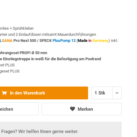
vlies + Sprühkleber
mmer und 2 Einlaufdüsen mitsamt Mauerdurchführungen
L
SANA
Pro Next 500 /
SPECK
PlusPump 12
(
Made
in
Germany
) inkl.
rohrungsset PROFI Ø 50 mm
te Einstiegstreppe in weiß für die Befestigung am Poolrand
sset PLUS
egeset PLUS
In den Warenkorb
Merken
eichen
Fragen? Wir helfen Ihnen gerne weiter: