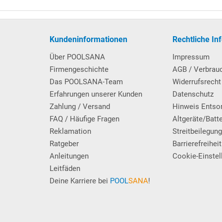
erk mit Kabel und Anschlussstecker montiert
Kundeninformationen
Rechtliche In
wie 75 kg Filter-Quarzsand.
Über POOLSANA
Impressum
Firmengeschichte
AGB / Verbrau
0
Das POOLSANA-Team
Widerrufsrecht
Erfahrungen unserer Kunden
Datenschutz
Zahlung / Versand
Hinweis Entso
FAQ / Häufige Fragen
Altgeräte/Batt
Reklamation
Streitbeilegun
Ratgeber
Barrierefreiheit
Anleitungen
Cookie-Einstel
Leitfäden
Deine Karriere bei
POOL
SANA
!