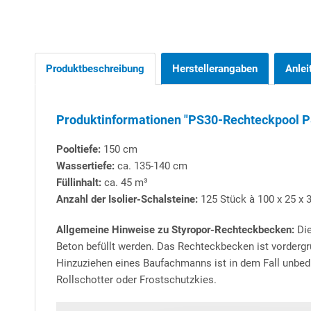
Produktbeschreibung
Herstellerangaben
Anlei
Produktinformationen "PS30-Rechteckpool PS 
Pooltiefe:
150 cm
Wassertiefe:
ca. 135-140 cm
Füllinhalt:
ca. 45 m³
Anzahl der Isolier-Schalsteine:
125 Stück à 100 x 25 x 3
Allgemeine Hinweise zu Styropor-Rechteckbecken:
Die
Beton befüllt werden. Das Rechteckbecken ist vordergr
Hinzuziehen eines Baufachmanns ist in dem Fall unbedi
Rollschotter oder Frostschutzkies.