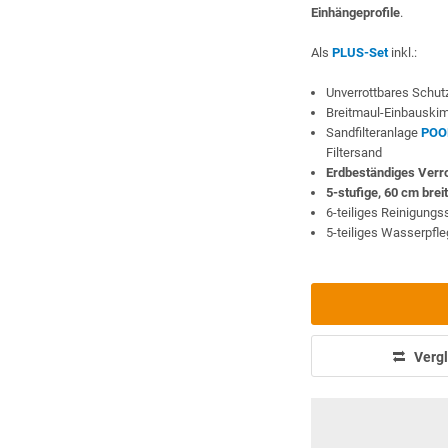
Einhängeprofile
.
Als
PLUS-Set
inkl.:
Unverrottbares Schutz
Breitmaul-Einbauski
Sandfilteranlage
POO
Filtersand
Erdbeständiges Ver
5-stufige, 60 cm brei
6-teiliges Reinigung
5-teiliges Wasserpfl
Vergl