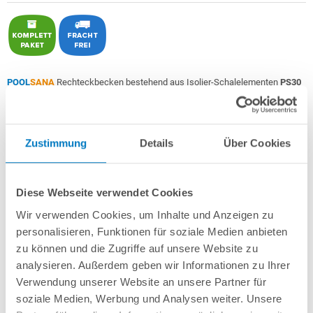
POOL
SANA
Rechteckbecken bestehend aus Isolier-Schalelementen
PS30
+ sehr passgenauer,
sandfarbener PVC-Poolfolie ca. 0,8 mm
Made
in
Germany
mit Keilbiese +
Aluminium-Einhängeprofile
.
Als
PROFI-Set
inkl.:
Zustimmung
Details
Über Cookies
POOL
SANA
UV-C Entkeimungsgerät 75 W
: Reduziert den
Wasserpflegebedarf deutlich!
Diese Webseite verwendet Cookies
Unverrottbares Schutzvlies + Sprühkleber
Breitmaul-Einbauskimmer und 2 Einlaufdüsen mitsamt
Wir verwenden Cookies, um Inhalte und Anzeigen zu
Mauerdurchführungen
personalisieren, Funktionen für soziale Medien anbieten
Sandfilteranlage
POOL
SANA
PRO PRIME 400 /
SPECK
PP 7
(
Made
in
zu können und die Zugriffe auf unsere Website zu
Germany
) inkl. Filtersand
Erdbeständiges Verrohrungsset PROFI Ø 50 mm
+ Entleerungspaket
analysieren. Außerdem geben wir Informationen zu Ihrer
5-stufige, 60 cm breite Einstiegstreppe in weiß für die Befestigung am
Verwendung unserer Website an unsere Partner für
Poolrand
soziale Medien, Werbung und Analysen weiter. Unsere
7-teiliges Reinigungsset PROFI