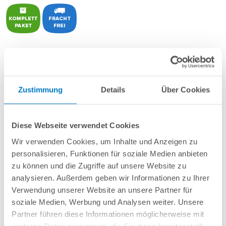
POOL
SANA
Rechteckbecken bestehend aus Isolier-Schalelementen
PS30
+ sehr passgenauer,
sandfarbener PVC-Poolfolie ca. 0,8 mm
Made
in
Germany
mit Keilbiese +
Aluminium-Einhängeprofile
.
Zustimmung
Details
Über Cookies
Als
PLUS-Set
inkl.:
Unverrottbares Schutzvlies + Sprühkleber
Breitmaul-Einbauskimmer und 2 Einlaufdüsen mitsamt
Diese Webseite verwendet Cookies
Mauerdurchführungen
Wir verwenden Cookies, um Inhalte und Anzeigen zu
Sandfilteranlage
POOL
SANA
Pro Next 400 /
SPECK
PlusPump 7
(
Made
personalisieren, Funktionen für soziale Medien anbieten
in
Germany
) inkl. Filtersand
Erdbeständiges Verrohrungsset PROFI Ø 50 mm
zu können und die Zugriffe auf unsere Website zu
5-stufige, 60 cm breite Einstiegstreppe in weiß für die Befestigung am
analysieren. Außerdem geben wir Informationen zu Ihrer
Poolrand
Verwendung unserer Website an unsere Partner für
6-teiliges Reinigungsset PLUS
soziale Medien, Werbung und Analysen weiter. Unsere
5-teiliges Wasserpflegeset PLUS
Partner führen diese Informationen möglicherweise mit