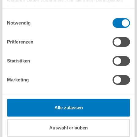
weiteren Daten zusammen, die Sie ihnen bereitgestellt
haben oder die sie im Rahmen Ihrer Nutzung der Dienste
In den Warenkorb
gesammelt haben.
Einwilligungsauswahl
Notwendig
Merken
Vergleichen
Präferenzen
Fragen? Wir helfen Ihnen gerne weiter:
info(at)poolsana.de
Anfrageformular
Statistiken
Marketing
Produktbeschreibung
Herstellerangaben
Alle zulassen
Anleitungen/Datenblätter
Auswahl erlauben