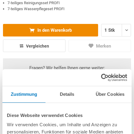
7-teiliges Reinigungsset PROFI
7-teiliges Wasserpflegeset PROFI
In den Warenkorb
Merken
Vergleichen
Fragen? Wir helfen Ihnen gerne weiter:
info(at)poolsana.de
Anfrageformular
Zustimmung
Details
Über Cookies
Produktbeschreibung
Diese Webseite verwendet Cookies
Wir verwenden Cookies, um Inhalte und Anzeigen zu
Herstellerangaben
personalisieren, Funktionen für soziale Medien anbieten