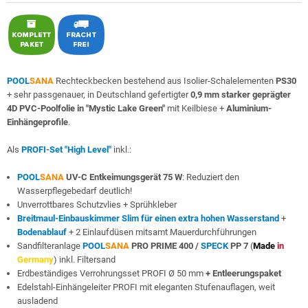
POOL
SANA
Rechteckbecken bestehend aus Isolier-Schalelementen
PS30
+ sehr passgenauer, in Deutschland gefertigter
0,9 mm starker geprägter
4D PVC-Poolfolie in "Mystic Lake Green"
mit Keilbiese +
Aluminium-
Einhängeprofile
.
Als
PROFI-Set "High Level"
inkl.:
POOL
SANA
UV-C Entkeimungsgerät 75 W
: Reduziert den
Wasserpflegebedarf deutlich!
Unverrottbares Schutzvlies + Sprühkleber
Breitmaul-Einbauskimmer Slim für einen extra hohen Wasserstand
+
Bodenablauf
+ 2 Einlaufdüsen mitsamt Mauerdurchführungen
Sandfilteranlage
POOL
SANA
PRO PRIME 400 /
SPECK
PP 7
(
Made
in
Germany
) inkl. Filtersand
Erdbeständiges Verrohrungsset PROFI Ø 50 mm
+ Entleerungspaket
Edelstahl-Einhängeleiter PROFI mit eleganten Stufenauflagen, weit
ausladend