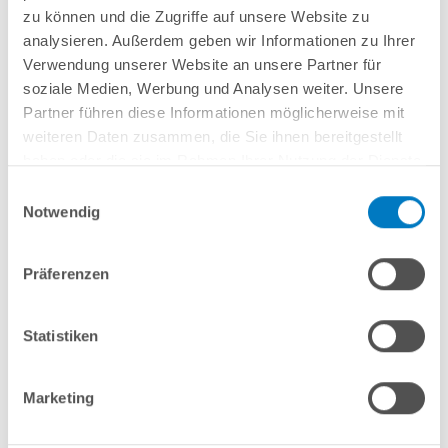
zu können und die Zugriffe auf unsere Website zu
Anleitungen/Datenblätter
analysieren. Außerdem geben wir Informationen zu Ihrer
Verwendung unserer Website an unsere Partner für
soziale Medien, Werbung und Analysen weiter. Unsere
Hinweise zum Versand / zur Lagerung
Partner führen diese Informationen möglicherweise mit
weiteren Daten zusammen, die Sie ihnen bereitgestellt
haben oder die sie im Rahmen Ihrer Nutzung der Dienste
Nützliches/Tipps
gesammelt haben.
Einwilligungsauswahl
Notwendig
Finanzierung
Präferenzen
Optionen/Aufpreise
Statistiken
Welche Leiter benötige ich?
Marketing
Das hängt von einer etwaigen geplanten Abdeckung ab.